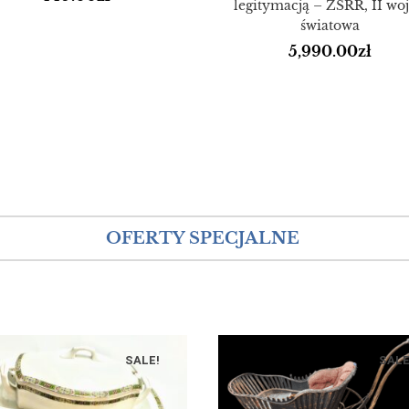
legitymacją – ZSRR, II wo
światowa
5,990.00
zł
OFERTY SPECJALNE
SALE!
SALE