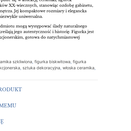
ków XX-wiecznych, stanowiąc ozdobę gabinetu,
nętrza. Jej kompaktowe rozmiary i elegancka
 niezwykle uniwersalna.
edmiotu mogą występować ślady naturalnego
eślają jego autentyczność i historię. Figurka jest
ekcjonerskim, gotowa do natychmiastowej
amika szkliwiona
,
figurka biskwitowa
,
figurka
ekcjonerska
,
sztuka dekoracyjna
,
włoska ceramika
,
PRODUKT
OMEMU
IĘ