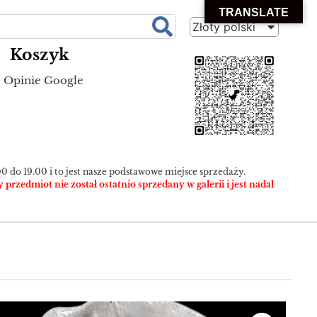
TRANSLATE
Złoty polski
Koszyk
Opinie Google
0 do 19.00 i to jest nasze podstawowe miejsce sprzedaży.
zedmiot nie został ostatnio sprzedany w galerii i jest nadal