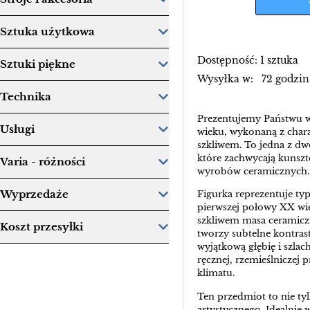
Sztuka użytkowa
Dostępność: 1 sztuka
Sztuki piękne
Wysyłka w: 72 godzin
Technika
Prezentujemy Państwu w
Usługi
wieku, wykonaną z chara
szkliwem. To jedna z dw
które zachwycają kunsz
Varia - różności
wyrobów ceramicznych.
Wyprzedaże
Figurka reprezentuje typ
pierwszej połowy XX wiek
szkliwem masa ceramiczn
Koszt przesyłki
tworzy subtelne kontras
wyjątkową głębię i szla
ręcznej, rzemieślniczej 
klimatu.
Ten przedmiot to nie tyl
artystycznego. Idealnie w