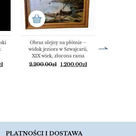
ski
Obraz olejny na płótnie –
k
widok jeziora w Szwajcarii,
XIX wiek, złocona rama
HURT 50 
zł
2,200.00
zł
1,200.00
zł
alumini
KO
150.00
PŁATNOŚCI I DOSTAWA