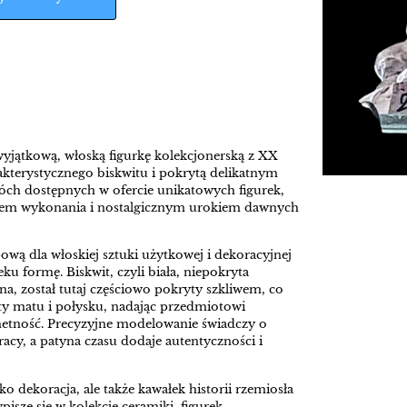
yjątkową, włoską figurkę kolekcjonerską z XX
kterystycznego biskwitu i pokrytą delikatnym
óch dostępnych w ofercie unikatowych figurek,
tem wykonania i nostalgicznym urokiem dawnych
ową dla włoskiej sztuki użytkowej i dekoracyjnej
u formę. Biskwit, czyli biała, niepokryta
a, został tutaj częściowo pokryty szkliwem, co
ty matu i połysku, nadając przedmiotowi
chetność. Precyzyjne modelowanie świadczy o
pracy, a patyna czasu dodaje autentyczności i
ko dekoracja, ale także kawałek historii rzemiosła
pisze się w kolekcję ceramiki, figurek