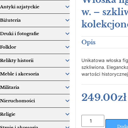
Antyki azjatyckie
w. – szkl
Biżuteria
kolekcjon
Druki i fotografie
Opis
Folklor
Unikatowa włoska fig
Relikty historii
szkliwiona. Eleganck
wartości historycznej
Meble i akcesoria
Militaria
249.00
zł
Nieruchomości
Religie
Doda
Stroje i akcesoria