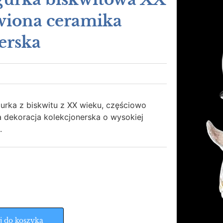
iwiona ceramika
erska
urka z biskwitu z XX wieku, częściowo
a dekoracja kolekcjonerska o wysokiej
.
j do koszyka