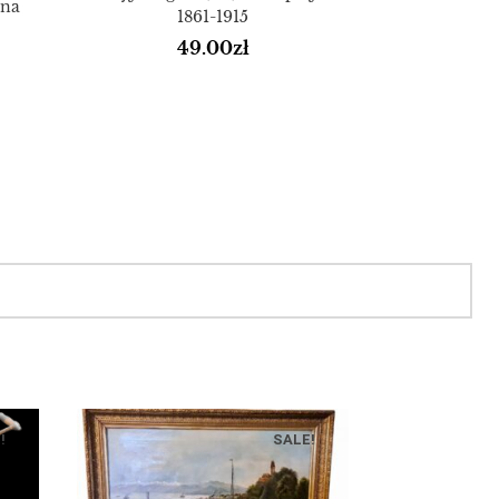
jna
1861-1915
49.00
zł
!
SALE!