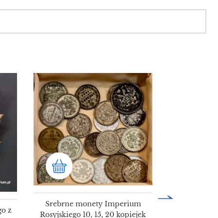
Szafka łaz
szklany
skrz
4
Srebrne monety Imperium
go z
Rosyjskiego 10, 15, 20 kopiejek