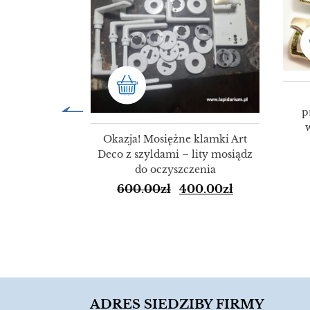
p
Okazja! Mosiężne klamki Art
Deco z szyldami – lity mosiądz
do oczyszczenia
600.00
zł
400.00
zł
ulety Świata
72
9.00
zł
ADRES SIEDZIBY FIRMY