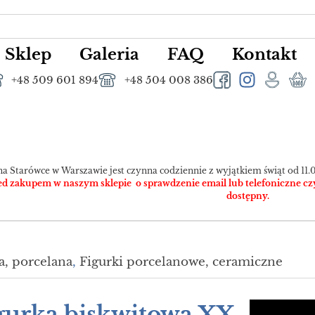
Sklep
Galeria
FAQ
Kontakt
+48 509 601 894
+48 504 008 386
na Starówce w Warszawie jest czynna codziennie z wyjątkiem świąt od 11.0
 zakupem w naszym sklepie o sprawdzenie email lub telefoniczne czy pr
dostępny.
, porcelana
,
Figurki porcelanowe, ceramiczne
gurka biskwitowa XX