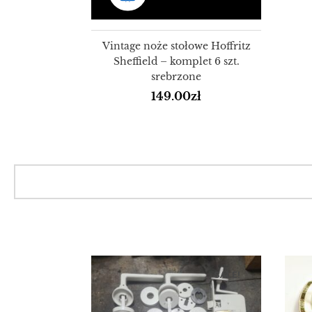
Vintage noże stołowe Hoffritz
Sheffield – komplet 6 szt.
srebrzone
149.00
zł
SALE!
SALE!