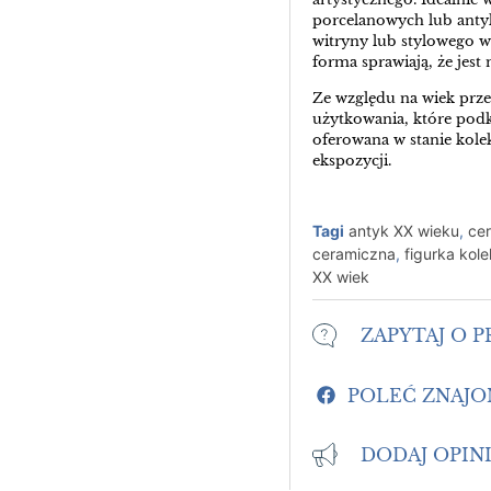
porcelanowych lub anty
witryny lub stylowego w
forma sprawiają, że jest
Ze względu na wiek prz
użytkowania, które podkr
oferowana w stanie kol
ekspozycji.
Tagi
antyk XX wieku
,
cer
ceramiczna
,
figurka kol
XX wiek
ZAPYTAJ O 
POLEĆ ZNAJ
DODAJ OPIN