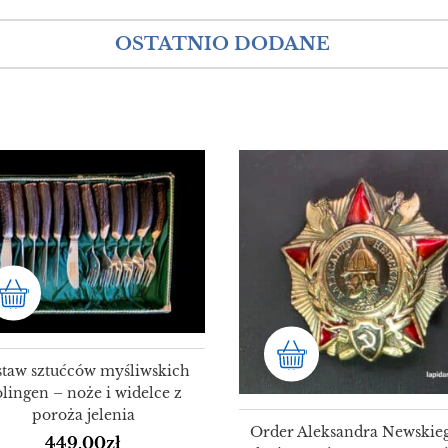
OSTATNIO DODANE
staw sztućców myśliwskich
lingen – noże i widelce z
poroża jelenia
Order Aleksandra Newskie
449.00
zł