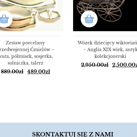
Zestaw porcelany
Wózek dziecięcy wiktoriań
rzedwojennej Ćmielów –
– Anglia XIX wiek, anty
waza, półmisek, sosjerka,
kolekcjonerski
solniczka, talerz
2,950.00
zł
2,500.00
889.00
zł
489.00
zł
SKONTAKTUJ SIĘ Z NAMI