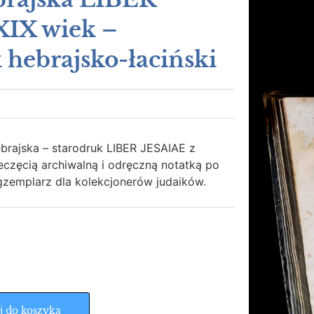
XIX wiek –
 hebrajsko-łaciński
ebrajska – starodruk LIBER JESAIAE z
ieczęcią archiwalną i odręczną notatką po
gzemplarz dla kolekcjonerów judaików.
j do koszyka