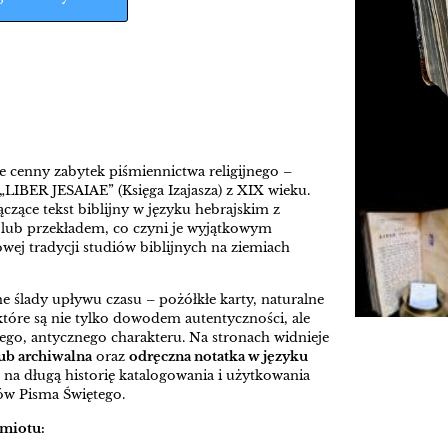
 cenny zabytek piśmiennictwa religijnego –
„LIBER JESAIAE” (Księga Izajasza) z XIX wieku.
ączące tekst biblijny w języku hebrajskim z
lub przekładem, co czyni je wyjątkowym
ej tradycji studiów biblijnych na ziemiach
e ślady upływu czasu – pożółkłe karty, naturalne
które są nie tylko dowodem autentyczności, ale
nego, antycznego charakteru. Na stronach widnieje
lub archiwalna
oraz
odręczna notatka w języku
e na długą historię katalogowania i użytkowania
ów Pisma Świętego.
dmiotu: