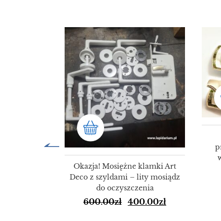
SALE!
SALE!
p
Okazja! Mosiężne klamki Art
Deco z szyldami – lity mosiądz
do oczyszczenia
600.00
zł
400.00
zł
ulety Świata
72