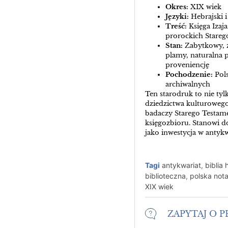
Okres:
XIX wiek
Języki:
Hebrajski i
Treść:
Księga Izaj
prorockich Stare
Stan:
Zabytkowy, z
plamy, naturalna p
proveniencję
Pochodzenie:
Pols
archiwalnych
Ten starodruk to nie tyl
dziedzictwa kulturowego,
badaczy Starego Testame
księgozbioru. Stanowi d
jako inwestycja w antykw
Tagi
antykwariat
,
biblia
biblioteczna
,
polska not
XIX wiek
ZAPYTAJ O 