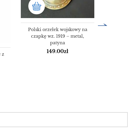
Polski orzełek wojskowy na
czapkę wz. 1919 – metal,
patyna
149.00
zł
 z