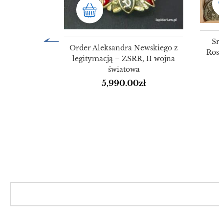
S
Order Aleksandra Newskiego z
Ros
legitymacją – ZSRR, II wojna
światowa
5,990.00
zł
ka wodna
z niebieskim
m – Bliski
d
zł