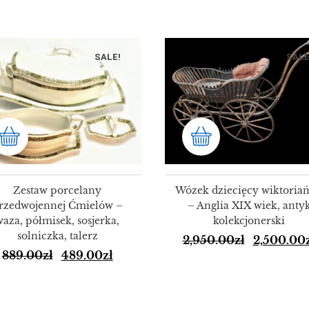
SALE!
SALE
Zestaw porcelany
Wózek dziecięcy wiktoriań
rzedwojennej Ćmielów –
– Anglia XIX wiek, anty
waza, półmisek, sosjerka,
kolekcjonerski
solniczka, talerz
2,950.00
zł
2,500.00
889.00
zł
489.00
zł