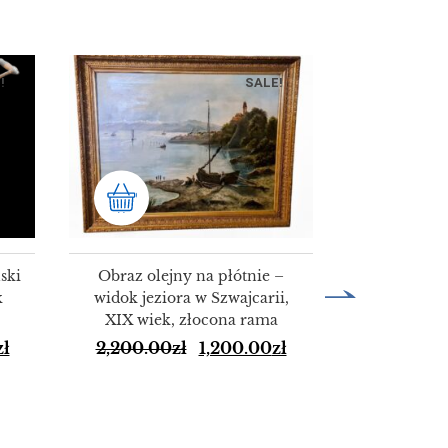
!
SALE!
ski
Obraz olejny na płótnie –
k
widok jeziora w Szwajcarii,
XIX wiek, złocona rama
HURT 50 
zł
2,200.00
zł
1,200.00
zł
alumini
KO
150.00