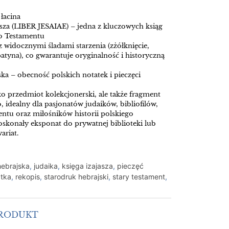
 łacina
asza (LIBER JESAIAE) – jedna z kluczowych ksiąg
go Testamentu
 widocznymi śladami starzenia (zżółknięcie,
atyna), co gwarantuje oryginalność i historyczną
ka – obecność polskich notatek i pieczęci
ko przedmiot kolekcjonerski, ale także fragment
 idealny dla pasjonatów judaików, bibliofilów,
ntu oraz miłośników historii polskiego
oskonały eksponat do prywatnej biblioteki lub
ariat.
 hebrajska
,
judaika
,
księga izajasza
,
pieczęć
atka
,
rekopis
,
starodruk hebrajski
,
stary testament
,
PRODUKT