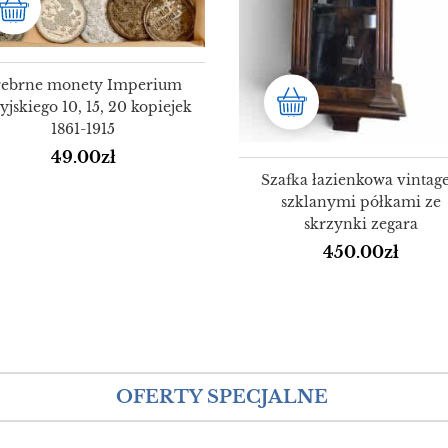
rebrne monety Imperium
yjskiego 10, 15, 20 kopiejek
1861-1915
49.00
zł
Szafka łazienkowa vintage
szklanymi półkami ze
skrzynki zegara
450.00
zł
OFERTY SPECJALNE