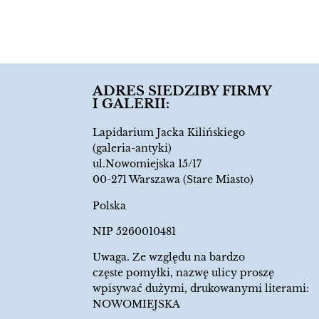
9.00
zł
ADRES SIEDZIBY FIRMY
I GALERII:
Lapidarium Jacka Kilińskiego
(galeria-antyki)
ul.Nowomiejska 15/17
00-271 Warszawa (Stare Miasto)
Polska
NIP 5260010481
Uwaga. Ze względu na bardzo
częste pomyłki, nazwę ulicy proszę
wpisywać dużymi, drukowanymi literami:
NOWOMIEJSKA