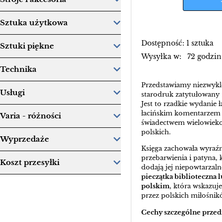
Sztuka użytkowa
Dostępność: 1 sztuka
Sztuki piękne
Wysyłka w: 72 godzin
Technika
Przedstawiamy niezwykle
Usługi
starodruk zatytułowany 
Jest to rzadkie wydanie ł
łacińskim komentarzem 
Varia - różności
świadectwem wielowiekow
polskich.
Wyprzedaże
Księga zachowała wyraźn
przebarwienia i patyna, 
Koszt przesyłki
dodają jej niepowtarzal
pieczątka biblioteczna 
polskim
, która wskazuj
przez polskich miłośnik
Cechy szczególne prze