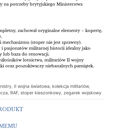
y na potrzeby brytyjskiego Ministerstwa
mpletny, zachował oryginalne elementy – kopertę,
.
mechanizmu (stoper nie jest sprawny).
i pasjonatów militarnej historii idealny jako
 lub baza do renowacji.
iłośników lotnictwa, militariów II wojny
niki oraz poszukiwaczy niebanalnych pamiątek.
inistry
,
II wojna światowa
,
kolekcja militariów
,
icza
,
RAF
,
stoper kieszonkowy
,
zegarek wojskowy
PRODUKT
OMEMU