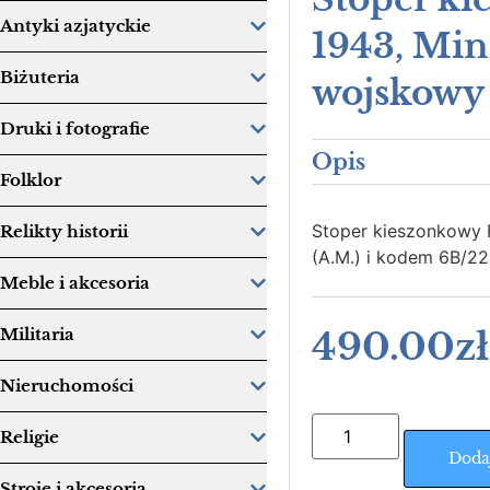
Antyki azjatyckie
1943, Min
Biżuteria
wojskowy
Druki i fotografie
Opis
Folklor
Stoper kieszonkowy R
Relikty historii
(A.M.) i kodem 6B/22
Meble i akcesoria
490.00
zł
Militaria
Nieruchomości
Religie
Doda
Stroje i akcesoria