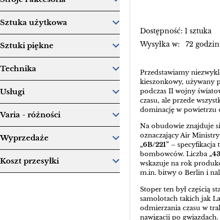
Sztuka użytkowa
Dostępność: 1 sztuka
Wysyłka w: 72 godzin
Sztuki piękne
Technika
Przedstawiamy niezwykle
kieszonkowy, używany pr
podczas II wojny świato
Usługi
czasu, ale przede wszyst
dominację w powietrzu 
Varia - różności
Na obudowie znajduje s
oznaczający Air Ministry
Wyprzedaże
„6B/221”
– specyfikacja 
bombowców. Liczba
„43
Koszt przesyłki
wskazuje na rok produkc
m.in. bitwy o Berlin i na
Stoper ten był częścią
samolotach takich jak La
odmierzania czasu w tr
nawigacji po gwiazdach.