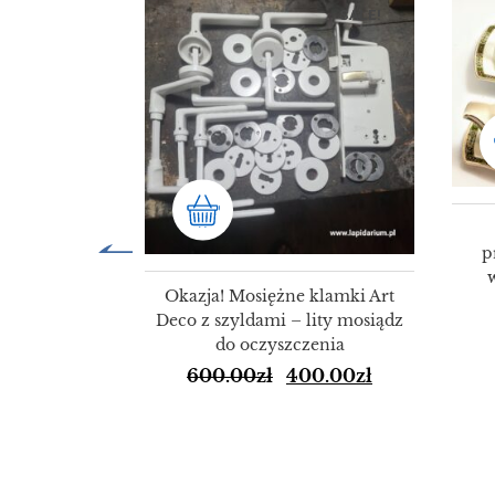
SALE!
SALE!
p
Okazja! Mosiężne klamki Art
Deco z szyldami – lity mosiądz
do oczyszczenia
600.00
zł
400.00
zł
ulety Świata
72
9.00
zł