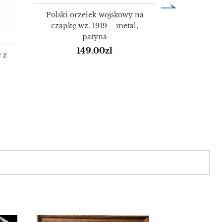
Polski orzełek wojskowy na
czapkę wz. 1919 – metal,
patyna
149.00
zł
 z