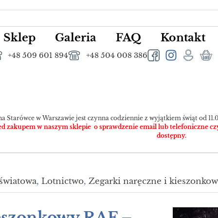
Sklep
Galeria
FAQ
Kontakt
+48 509 601 894
+48 504 008 386
na Starówce w Warszawie jest czynna codziennie z wyjątkiem świąt od 11.0
 zakupem w naszym sklepie o sprawdzenie email lub telefoniczne czy pr
dostępny.
 światowa
,
Lotnictwo
,
Zegarki naręczne i kieszonkow
ieszonkowy RAF –