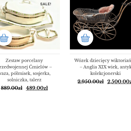
SALE!
SALE
Zestaw porcelany
Wózek dziecięcy wiktoriań
rzedwojennej Ćmielów –
– Anglia XIX wiek, anty
waza, półmisek, sosjerka,
kolekcjonerski
solniczka, talerz
2,950.00
zł
2,500.00
889.00
zł
489.00
zł