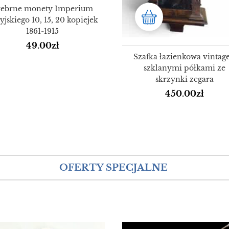
rebrne monety Imperium
yjskiego 10, 15, 20 kopiejek
1861-1915
49.00
zł
Szafka łazienkowa vintage
szklanymi półkami ze
skrzynki zegara
450.00
zł
OFERTY SPECJALNE