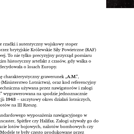
 rzadki i autentyczny wojskowy stoper
zez brytyjskie Królewskie Siły Powietrzne (RAF)
wej. To nie tylko precyzyjny przyrząd pomiaru
kim historyczny artefakt z czasów, gdy walka o
decydowała o losach Europy.
ię charakterystyczny grawerunek
„A.M.”
,
 (Ministerstwo Lotnictwa), oraz kod referencyjny
techniczna używana przez nawigatorów i załogi
”
wygrawerowana na spodzie jednoznacznie
ji:
1943
– szczytowy okres działań lotniczych,
lotów na III Rzeszę.
 standardowego wyposażenia nawigacyjnego w
ncaster, Spitfire czy Halifax. Załogi używały go do
akcie lotów bojowych, nalotów bombowych czy
 Modele te były często produkowane przez