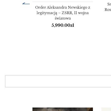
S
Order Aleksandra Newskiego z
Ros
legitymacją – ZSRR, II wojna
światowa
5,990.00
zł
ka wodna
z niebieskim
m – Bliski
d
zł