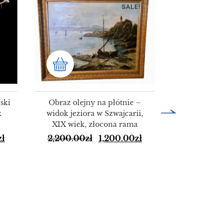
!
SALE!
ski
Obraz olejny na płótnie –
k
widok jeziora w Szwajcarii,
XIX wiek, złocona rama
HURT 50 
zł
2,200.00
zł
1,200.00
zł
alumini
KO
150.00