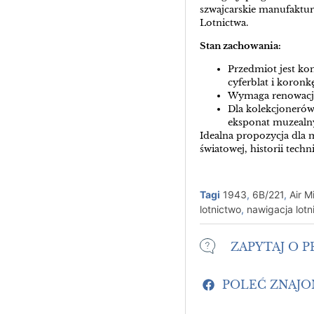
szwajcarskie manufaktur
Lotnictwa.
Stan zachowania:
Przedmiot jest ko
cyferblat i koronkę
Wymaga renowacji 
Dla kolekcjonerów 
eksponat muzealny
Idealna propozycja dla m
światowej, historii tech
Tagi
1943
,
6B/221
,
Air M
lotnictwo
,
nawigacja lotn
ZAPYTAJ O 
POLEĆ ZNAJ