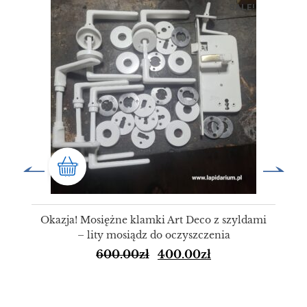
SALE!
Okazja! Mosiężne klamki Art Deco z szyldami
– lity mosiądz do oczyszczenia
600.00
zł
400.00
zł