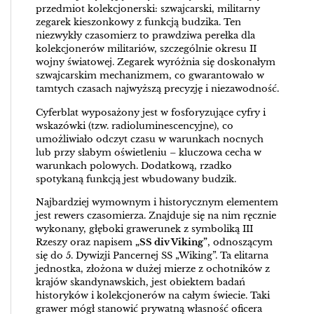
przedmiot kolekcjonerski: szwajcarski, militarny
zegarek kieszonkowy z funkcją budzika. Ten
niezwykły czasomierz to prawdziwa perełka dla
kolekcjonerów militariów, szczególnie okresu II
wojny światowej. Zegarek wyróżnia się doskonałym
szwajcarskim mechanizmem, co gwarantowało w
tamtych czasach najwyższą precyzję i niezawodność.
Cyferblat wyposażony jest w fosforyzujące cyfry i
wskazówki (tzw. radioluminescencyjne), co
umożliwiało odczyt czasu w warunkach nocnych
lub przy słabym oświetleniu – kluczowa cecha w
warunkach polowych. Dodatkową, rzadko
spotykaną funkcją jest wbudowany budzik.
Najbardziej wymownym i historycznym elementem
jest rewers czasomierza. Znajduje się na nim ręcznie
wykonany, głęboki grawerunek z symboliką III
Rzeszy oraz napisem
„SS div Viking”
, odnoszącym
się do 5. Dywizji Pancernej SS „Wiking”. Ta elitarna
jednostka, złożona w dużej mierze z ochotników z
krajów skandynawskich, jest obiektem badań
historyków i kolekcjonerów na całym świecie. Taki
grawer mógł stanowić prywatną własność oficera