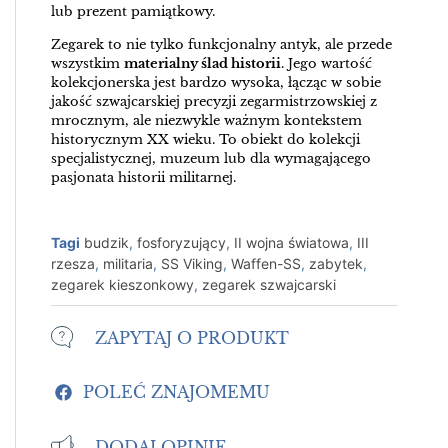
lub prezent pamiątkowy.
Zegarek to nie tylko funkcjonalny antyk, ale przede
wszystkim
materialny ślad historii
. Jego wartość
kolekcjonerska jest bardzo wysoka, łącząc w sobie
jakość szwajcarskiej precyzji zegarmistrzowskiej z
mrocznym, ale niezwykle ważnym kontekstem
historycznym XX wieku. To obiekt do kolekcji
specjalistycznej, muzeum lub dla wymagającego
pasjonata historii militarnej.
Tagi
budzik
,
fosforyzujący
,
II wojna światowa
,
III
rzesza
,
militaria
,
SS Viking
,
Waffen-SS
,
zabytek
,
zegarek kieszonkowy
,
zegarek szwajcarski
ZAPYTAJ O PRODUKT
POLEĆ ZNAJOMEMU
DODAJ OPINIĘ