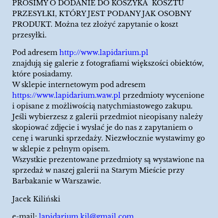
PROSIMY O DODANIE DO KOSZYKA KOSZTU
PRZESYŁKI, KTÓRY JEST PODANY JAK OSOBNY
PRODUKT. Można tez złożyć zapytanie o koszt
przesyłki.
Pod adresem
http://www.lapidarium.pl
znajdują się galerie z fotografiami większości obiektów,
które posiadamy.
W sklepie internetowym pod adresem
https://www.lapidarium.waw.pl
przedmioty wycenione
i opisane z możliwością natychmiastowego zakupu.
Jeśli wybierzesz z galerii przedmiot nieopisany należy
skopiować zdjęcie i wysłać je do nas z zapytaniem o
cenę i warunki sprzedaży. Niezwłocznie wystawimy go
w sklepie z pełnym opisem.
Wszystkie prezentowane przedmioty są wystawione na
sprzedaż w naszej galerii na Starym Mieście przy
Barbakanie w Warszawie.
Jacek Kiliński
e-mail:
lapidarium.kil@gmail.com