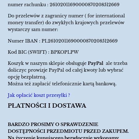
numer rachunku : 26102011690000870208512669
Do przelewów z zagranicy numer ( for international
money transfer) do zwykłych krajowych przelewów
wystarczy sam numer:
Numer IBAN : PL26102011690000870208512669
Kod BIC (SWIFT) : BPKOPLPW
Koszyk w naszym sklepie obsługuje
PayPal
ale trzeba
doliczyc prowizje PayPal od całej kwoty lub wybrać
opcję bezpłatrną.
Można też zapłacić telefonicznie kartą bankową.
Jak opłacić koszt przesyłki ?
PŁATNOŚCI I DOSTAWA
BARDZO PROSIMY O SPRAWDZENIE
DOSTĘPNOŚCI PRZEDMIOTU PRZED ZAKUPEM.
Na życzenie kupujacego bezwłocznie wykonamy