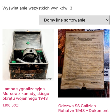
Wyświetlanie wszystkich wyników: 3
Lampa sygnalizacyjna
Morse’a z kanadyjskiego
okrętu wojennego 1943
1,100.00
zł
Odezwa SS Galizien
Rohatyn 1943 – Dokument