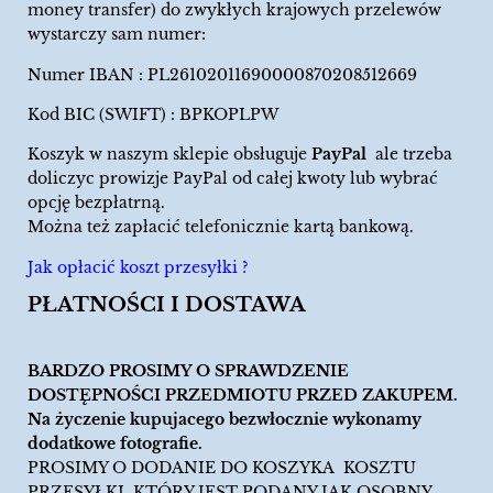
money transfer) do zwykłych krajowych przelewów
wystarczy sam numer:
Numer IBAN : PL26102011690000870208512669
Kod BIC (SWIFT) : BPKOPLPW
Koszyk w naszym sklepie obsługuje
PayPal
ale trzeba
doliczyc prowizje PayPal od całej kwoty lub wybrać
opcję bezpłatrną.
Można też zapłacić telefonicznie kartą bankową.
Jak opłacić koszt przesyłki ?
PŁATNOŚCI I DOSTAWA
BARDZO PROSIMY O SPRAWDZENIE
DOSTĘPNOŚCI PRZEDMIOTU PRZED ZAKUPEM.
Na życzenie kupujacego bezwłocznie wykonamy
dodatkowe fotografie.
PROSIMY O DODANIE DO KOSZYKA KOSZTU
PRZESYŁKI, KTÓRY JEST PODANY JAK OSOBNY