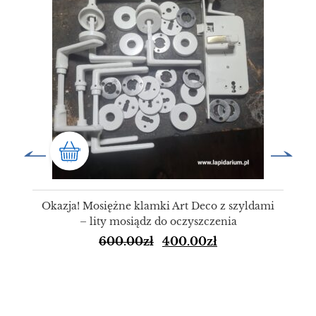
Okazja! Mosiężne klamki Art Deco z szyldami
– lity mosiądz do oczyszczenia
600.00
zł
400.00
zł