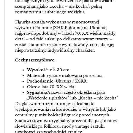
nostalgicznym rytuale wróżenia z płatków kwiatu –
scenę znaną jako „Kocha – nie kocha”, pełną
romantyzmu i subtelnego wdzięku.
Figurka została wykonana w renomowanej
wytwórni Połonne (ZHK Połonne) na Ukrainie,
najprawdopodobniej w latach 70. XX wieku. Każdy
detal – od fałd sukni po delikatny wyraz twarzy –
został starannie ręcznie wymalowany, co nadaje jej
niepowtarzalny, indywidualny charakter.
Cechy szczegółowe:
Wysokość:
ok. 30 cm
Materiał:
ręcznie malowana porcelana
Pochodzenie:
Ukraina / ZSRR
Okres:
lata 70. XX wieku
Sygnatura/nazwa:
często określana jako
„Wróżenie z płatków” lub „Kocha – nie kocha”
Dzięki swoim rozmiarom jest idealna do
wyeksponowania na komodzie, w witrynie lub jako
centralny punkt kolekcji figurek porcelanowych.
Stanowi również oryginalny prezent dla pasjonatów
słowiańskiego folkloru, mody vintage i sztuki
użytkowej zza wschodniej granicy.