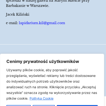
sprzedaż w naszej galerii na Starym Mieście przy
Barbakanie w Warszawie.
Jacek Kiliński
e-mail:
lapidarium.kil@gmail.com
Wszelkie prawa zastrzeżone
Cenimy prywatność użytkowników
Polityka Cookies
Używamy plików cookie, aby poprawić jakość
LAPIDARIUM Jacka Kilińskiego | Człowiek jest
przeglądania, wyświetlać reklamy lub treści dostosowane
epizodem w życiu przedmiotów.
do indywidualnych potrzeb użytkowników oraz
analizować ruch na stronie. Kliknięcie przycisku „Akceptuj
Made with ♥︎ by
Skydoo
wszystkie” oznacza zgodę na wykorzystywanie przez nas
plików cookie.
Polityka Cookie