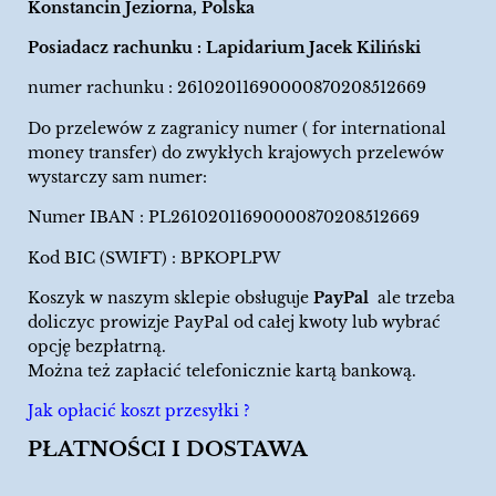
Konstancin Jeziorna, Polska
Posiadacz rachunku : Lapidarium Jacek Kiliński
numer rachunku : 26102011690000870208512669
Do przelewów z zagranicy numer ( for international
money transfer) do zwykłych krajowych przelewów
wystarczy sam numer:
Numer IBAN : PL26102011690000870208512669
Kod BIC (SWIFT) : BPKOPLPW
Koszyk w naszym sklepie obsługuje
PayPal
ale trzeba
doliczyc prowizje PayPal od całej kwoty lub wybrać
opcję bezpłatrną.
Można też zapłacić telefonicznie kartą bankową.
Jak opłacić koszt przesyłki ?
PŁATNOŚCI I DOSTAWA