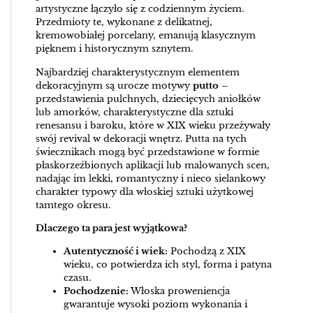
artystyczne łączyło się z codziennym życiem.
Przedmioty te, wykonane z delikatnej,
kremowobiałej porcelany, emanują klasycznym
pięknem i historycznym sznytem.
Najbardziej charakterystycznym elementem
dekoracyjnym są urocze motywy
putto
–
przedstawienia pulchnych, dziecięcych aniołków
lub amorków, charakterystyczne dla sztuki
renesansu i baroku, które w XIX wieku przeżywały
swój revival w dekoracji wnętrz. Putta na tych
świecznikach mogą być przedstawione w formie
płaskorzeźbionych aplikacji lub malowanych scen,
nadając im lekki, romantyczny i nieco sielankowy
charakter typowy dla włoskiej sztuki użytkowej
tamtego okresu.
Dlaczego ta para jest wyjątkowa?
Autentyczność i wiek:
Pochodzą z XIX
wieku, co potwierdza ich styl, forma i patyna
czasu.
Pochodzenie:
Włoska proweniencja
gwarantuje wysoki poziom wykonania i