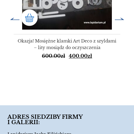
Okazja! Mosiężne klamki Art Deco z szyldami
– lity mosiądz do oczyszczenia
600.00
zł
400.00
zł
ADRES SIEDZIBY FIRMY
I GALERII: