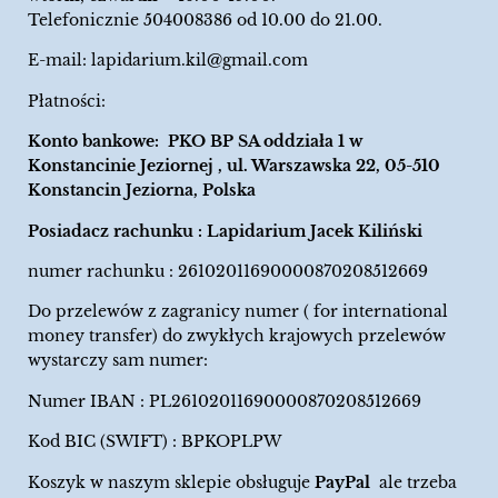
Telefonicznie 504008386 od 10.00 do 21.00.
E-mail:
lapidarium.kil@gmail.com
Płatności:
Konto bankowe: PKO BP SA oddziała 1 w
Konstancinie Jeziornej , ul. Warszawska 22, 05-510
Konstancin Jeziorna, Polska
Posiadacz rachunku : Lapidarium Jacek Kiliński
numer rachunku : 26102011690000870208512669
Do przelewów z zagranicy numer ( for international
money transfer) do zwykłych krajowych przelewów
wystarczy sam numer:
Numer IBAN : PL26102011690000870208512669
Kod BIC (SWIFT) : BPKOPLPW
Koszyk w naszym sklepie obsługuje
PayPal
ale trzeba