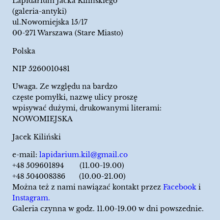
Lapidarium Jacka Kilińskiego
(galeria-antyki)
ul.Nowomiejska 15/17
00-271 Warszawa (Stare Miasto)
Polska
NIP 5260010481
Uwaga. Ze względu na bardzo
częste pomyłki, nazwę ulicy proszę
wpisywać dużymi, drukowanymi literami:
NOWOMIEJSKA
Jacek Kiliński
e-mail:
lapidarium.kil@gmail.co
+48 509601894 (11.00-19.00)
+48 504008386 (10.00-21.00)
Można też z nami nawiązać kontakt przez
Facebook
i
Instagram.
Galeria czynna w godz. 11.00-19.00 w dni powszednie.