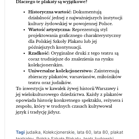
Dlaczego te plakaty są wyjątkowe?
Historyczna wartość:
Dokumentują
działalność jednej z najważniejszych instytucji
kultury żydowskiej w powojennej Polsce.
Wartość artystyczna:
Reprezentują styl
projektowania graficznego charakterystyczny
dla Polskiej Szkoły Plakatu lub jej
późniejszych kontynuacji.
Rzadkość:
Oryginalne druki z tego teatru są
coraz trudniejsze do znalezienia na rynku
kolekcjonerskim.
Uniwersalne kolekcjonerstwo:
Zainteresują
zbieraczy plakatów, varsavianów, miłośników
teatru oraz judaików.
To inwestycja w kawałek żywej historii Warszawy i
jej wielokulturowego dziedzictwa. Każdy z plakatów
opowiada historię konkretnego spektaklu, reżysera i
zespołu, który w trudnych czasach kultywował
język i tradycję jidysz.
Tagi
judaika
,
Kolekcjonerskie
,
lata 60
,
lata 80
,
plakat
teatralny
,
Polska Szkoła Plakatu
,
teatr żydowski
,