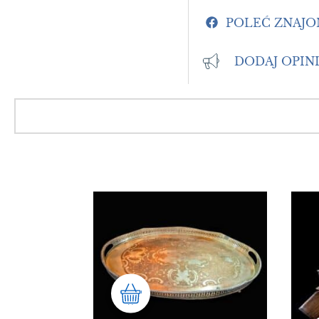
POLEĆ ZNAJ
DODAJ OPIN
dznaczeń z