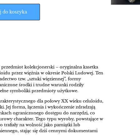
j do koszyka
 przedmiot kolekcjonerski – oryginalna kasetka
loidu przez więźnia w okresie Polski Ludowej. Ten
iadectwo tzw. „sztuki więziennej”, formy
aniczone środki i trudne warunki rodziły
pełne symboliki przedmioty użytkowe.
rakterystycznego dla połowy XX wieku celuloidu,
ki. Jej forma, łączenia i wykończenie zdradzają
kach ograniczonego dostępu do narzędzi, co
 surowy charakter. Tego typu wyroby, powstające w
o trafiały na wolność jako pamiątki lub
ennego, stając się dziś cennymi dokumentami