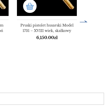
um
Pruski pistolet husarski Model
oń
1731 – XVIII wiek, skałkowy
6,150.00
zł