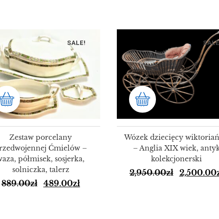
SALE!
SALE
Zestaw porcelany
Wózek dziecięcy wiktoriań
rzedwojennej Ćmielów –
– Anglia XIX wiek, anty
waza, półmisek, sosjerka,
kolekcjonerski
solniczka, talerz
2,950.00
zł
2,500.00
889.00
zł
489.00
zł