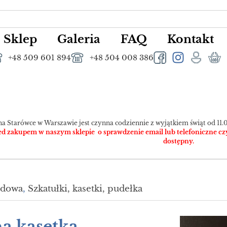
Sklep
Galeria
FAQ
Kontakt
+48 509 601 894
+48 504 008 386
na Starówce w Warszawie jest czynna codziennie z wyjątkiem świąt od 11.0
 zakupem w naszym sklepie o sprawdzenie email lub telefoniczne czy pr
dostępny.
udowa
,
Szkatułki, kasetki, pudełka
a kasetka