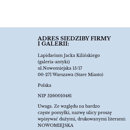
9.00
zł
ADRES SIEDZIBY FIRMY
I GALERII:
Lapidarium Jacka Kilińskiego
(galeria-antyki)
ul.Nowomiejska 15/17
00-271 Warszawa (Stare Miasto)
Polska
NIP 5260010481
Uwaga. Ze względu na bardzo
częste pomyłki, nazwę ulicy proszę
wpisywać dużymi, drukowanymi literami:
NOWOMIEJSKA