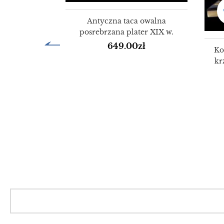
sztuki ok.
Antyczna taca owalna
posrebrzana plater XIX w.
ł
649.00
zł
Ko
kr