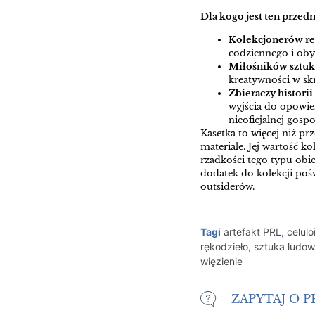
Dla kogo jest ten przed
Kolekcjonerów r
codziennego i oby
Miłośników sztuki
kreatywności w sk
Zbieraczy histori
wyjścia do opowie
nieoficjalnej gosp
Kasetka to więcej niż p
materiale. Jej wartość ko
rzadkości tego typu ob
dodatek do kolekcji pośw
outsiderów.
Tagi
artefakt PRL
,
celulo
rękodzieło
,
sztuka ludo
więzienie
ZAPYTAJ O 