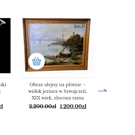
!
SALE!
ski
Obraz olejny na płótnie –
k
widok jeziora w Szwajcarii,
XIX wiek, złocona rama
HURT 50 
zł
2,200.00
zł
1,200.00
zł
alumini
KO
150.00