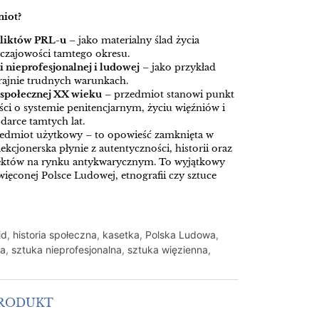
miot?
eliktów PRL-u
– jako materialny ślad życia
czajowości tamtego okresu.
 nieprofesjonalnej i ludowej
– jako przykład
rajnie trudnych warunkach.
i społecznej XX wieku
– przedmiot stanowi punkt
ści o systemie penitencjarnym, życiu więźniów i
odarce tamtych lat.
rzedmiot użytkowy – to opowieść zamknięta w
lekcjonerska płynie z autentyczności, historii oraz
iektów na rynku antykwarycznym. To wyjątkowy
ięconej Polsce Ludowej, etnografii czy sztuce
id
,
historia społeczna
,
kasetka
,
Polska Ludowa
,
wa
,
sztuka nieprofesjonalna
,
sztuka więzienna
,
PRODUKT