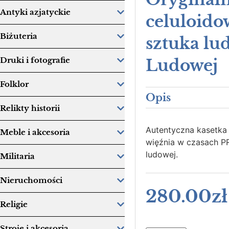
Antyki azjatyckie
celuloido
Biżuteria
sztuka lu
Druki i fotografie
Ludowej
Folklor
Opis
Relikty historii
Autentyczna kasetka 
Meble i akcesoria
więźnia w czasach PR
ludowej.
Militaria
Nieruchomości
280.00
zł
Religie
Stroje i akcesoria