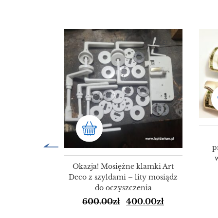
SALE!
SALE!
p
Okazja! Mosiężne klamki Art
Deco z szyldami – lity mosiądz
do oczyszczenia
600.00
zł
400.00
zł
ulety Świata
72