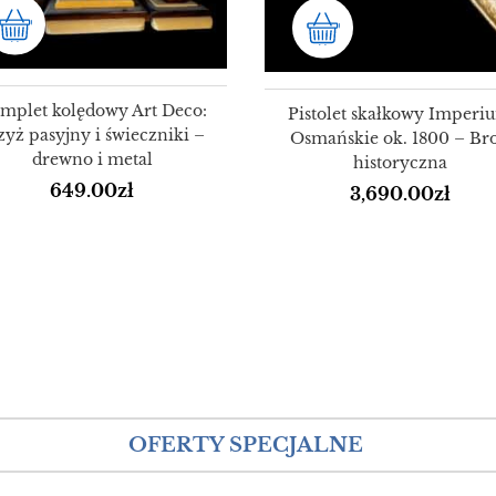
mplet kolędowy Art Deco:
Pistolet skałkowy Imperi
zyż pasyjny i świeczniki –
Osmańskie ok. 1800 – Br
drewno i metal
historyczna
649.00
zł
3,690.00
zł
OFERTY SPECJALNE