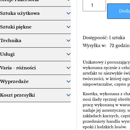
Doda
Sztuka użytkowa
Sztuki piękne
Dostępność: 1 sztuka
Technika
Wysyłka w: 72 godzin
Usługi
Unikatowy i poruszający
Varia - różności
wykonana ręcznie z celu
artefakt to niezwykłe św
twórczości, w której ogr
Wyprzedaże
niepowtarzalne, często 
Kasetka, wykonana z cha
Koszt przesyłki
nosi ślady ręcznej obrób
pracę wykonaną w warun
nadaje jej autentyczny,
zakładach karnych, częst
przedmioty handlu wymi
epoki i ludzkich losów.