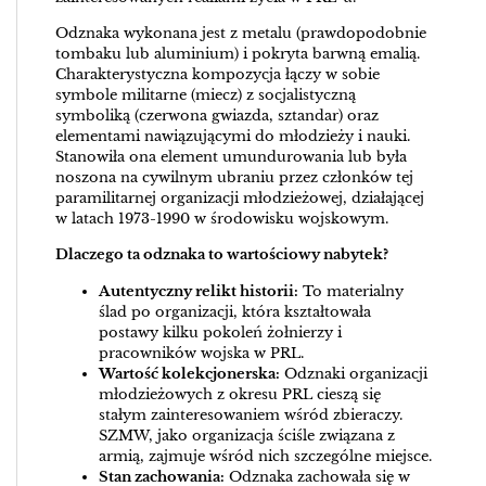
Odznaka wykonana jest z metalu (prawdopodobnie
tombaku lub aluminium) i pokryta barwną emalią.
Charakterystyczna kompozycja łączy w sobie
symbole militarne (miecz) z socjalistyczną
symboliką (czerwona gwiazda, sztandar) oraz
elementami nawiązującymi do młodzieży i nauki.
Stanowiła ona element umundurowania lub była
noszona na cywilnym ubraniu przez członków tej
paramilitarnej organizacji młodzieżowej, działającej
w latach 1973-1990 w środowisku wojskowym.
Dlaczego ta odznaka to wartościowy nabytek?
Autentyczny relikt historii:
To materialny
ślad po organizacji, która kształtowała
postawy kilku pokoleń żołnierzy i
pracowników wojska w PRL.
Wartość kolekcjonerska:
Odznaki organizacji
młodzieżowych z okresu PRL cieszą się
stałym zainteresowaniem wśród zbieraczy.
SZMW, jako organizacja ściśle związana z
armią, zajmuje wśród nich szczególne miejsce.
Stan zachowania:
Odznaka zachowała się w