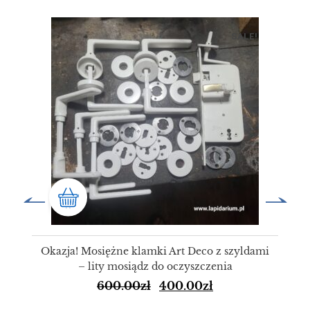
SALE!
Okazja! Mosiężne klamki Art Deco z szyldami
– lity mosiądz do oczyszczenia
600.00
zł
400.00
zł