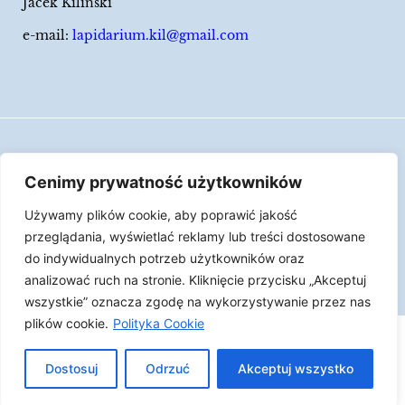
Jacek Kiliński
e-mail:
lapidarium.kil@gmail.com
Wszelkie prawa zastrzeżone
Cenimy prywatność użytkowników
Polityka Cookies
Używamy plików cookie, aby poprawić jakość
LAPIDARIUM Jacka Kilińskiego | Człowiek jest
przeglądania, wyświetlać reklamy lub treści dostosowane
epizodem w życiu przedmiotów.
do indywidualnych potrzeb użytkowników oraz
analizować ruch na stronie. Kliknięcie przycisku „Akceptuj
Made with ♥︎ by
Skydoo
wszystkie” oznacza zgodę na wykorzystywanie przez nas
plików cookie.
Polityka Cookie
Dostosuj
Odrzuć
Akceptuj wszystko