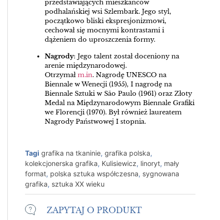
przedstawiających mieszkańców
podhalańskiej wsi Szlembark. Jego styl,
początkowo bliski ekspresjonizmowi,
cechował się mocnymi kontrastami i
dążeniem do uproszczenia formy.
Nagrody
: Jego talent został doceniony na
arenie międzynarodowej.
Otrzymał
m.in
. Nagrodę UNESCO na
Biennale w Wenecji (1955), I nagrodę na
Biennale Sztuki w São Paulo (1961) oraz Złoty
Medal na Międzynarodowym Biennale Grafiki
we Florencji (1970). Był również laureatem
Nagrody Państwowej I stopnia.
Tagi
grafika na tkaninie
,
grafika polska
,
kolekcjonerska grafika
,
Kulisiewicz
,
linoryt
,
mały
format
,
polska sztuka współczesna
,
sygnowana
grafika
,
sztuka XX wieku
ZAPYTAJ O PRODUKT