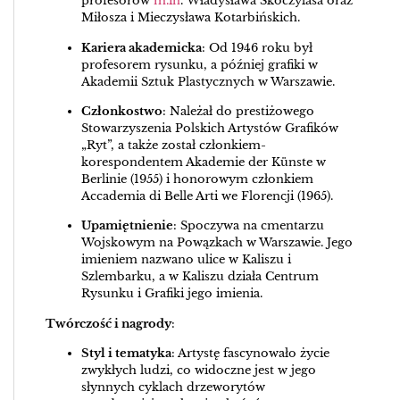
profesorów
m.in
. Władysława Skoczylasa oraz
Miłosza i Mieczysława Kotarbińskich.
Kariera akademicka
: Od 1946 roku był
profesorem rysunku, a później grafiki w
Akademii Sztuk Plastycznych w Warszawie.
Członkostwo
: Należał do prestiżowego
Stowarzyszenia Polskich Artystów Grafików
„Ryt”, a także został członkiem-
korespondentem Akademie der Künste w
Berlinie (1955) i honorowym członkiem
Accademia di Belle Arti we Florencji (1965).
Upamiętnienie
: Spoczywa na cmentarzu
Wojskowym na Powązkach w Warszawie. Jego
imieniem nazwano ulice w Kaliszu i
Szlembarku, a w Kaliszu działa Centrum
Rysunku i Grafiki jego imienia.
Twórczość i nagrody
:
Styl i tematyka
: Artystę fascynowało życie
zwykłych ludzi, co widoczne jest w jego
słynnych cyklach drzeworytów