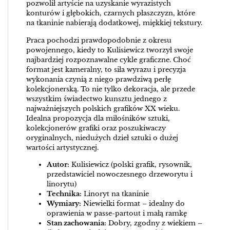
pozwolił artyście na uzyskanie wyrazistych
konturów i głębokich, czarnych płaszczyzn, które
na tkaninie nabierają dodatkowej, miękkiej tekstury.
Praca pochodzi prawdopodobnie z okresu
powojennego, kiedy to Kulisiewicz tworzył swoje
najbardziej rozpoznawalne cykle graficzne. Choć
format jest kameralny, to siła wyrazu i precyzja
wykonania czynią z niego prawdziwą perłę
kolekcjonerską. To nie tylko dekoracja, ale przede
wszystkim świadectwo kunsztu jednego z
najważniejszych polskich grafików XX wieku.
Idealna propozycja dla miłośników sztuki,
kolekcjonerów grafiki oraz poszukiwaczy
oryginalnych, niedużych dzieł sztuki o dużej
wartości artystycznej.
Autor:
Kulisiewicz (polski grafik, rysownik,
przedstawiciel nowoczesnego drzeworytu i
linorytu)
Technika:
Linoryt na tkaninie
Wymiary:
Niewielki format – idealny do
oprawienia w passe-partout i małą ramkę
Stan zachowania:
Dobry, zgodny z wiekiem –