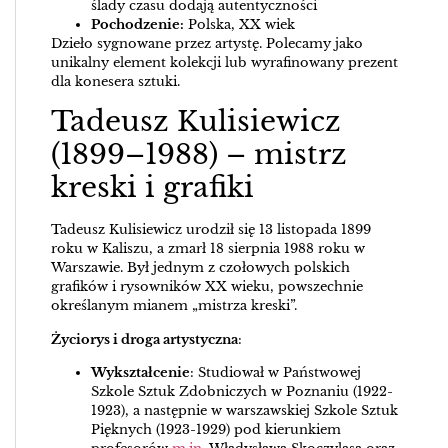
ślady czasu dodają autentyczności
Pochodzenie:
Polska, XX wiek
Dzieło sygnowane przez artystę. Polecamy jako
unikalny element kolekcji lub wyrafinowany prezent
dla konesera sztuki.
Tadeusz Kulisiewicz
(1899–1988) – mistrz
kreski i grafiki
Tadeusz Kulisiewicz urodził się 13 listopada 1899
roku w Kaliszu, a zmarł 18 sierpnia 1988 roku w
Warszawie. Był jednym z czołowych polskich
grafików i rysowników XX wieku, powszechnie
określanym mianem „mistrza kreski”.
Życiorys i droga artystyczna
:
Wykształcenie
: Studiował w Państwowej
Szkole Sztuk Zdobniczych w Poznaniu (1922-
1923), a następnie w warszawskiej Szkole Sztuk
Pięknych (1923-1929) pod kierunkiem