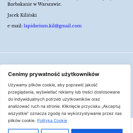
Barbakanie w Warszawie.
Jacek Kiliński
e-mail:
lapidarium.kil@gmail.com
Wszelkie prawa zastrzeżone
Cenimy prywatność użytkowników
Polityka Cookies
Używamy plików cookie, aby poprawić jakość
LAPIDARIUM Jacka Kilińskiego | Człowiek jest
przeglądania, wyświetlać reklamy lub treści dostosowane
epizodem w życiu przedmiotów.
do indywidualnych potrzeb użytkowników oraz
analizować ruch na stronie. Kliknięcie przycisku „Akceptuj
Made with ♥︎ by
Skydoo
wszystkie” oznacza zgodę na wykorzystywanie przez nas
plików cookie.
Polityka Cookie