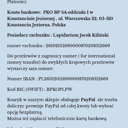
Płatności:
Konto bankowe: PKO BP SA oddziała 1 w
Konstancinie Jeziornej , ul. Warszawska 22, 05-510
Konstancin Jeziorna, Polska
Posiadacz rachunku : Lapidarium Jacek Kiliński
numer rachunku : 26102011690000870208512669
Do przelewów z zagranicy numer ( for international
money transfer) do zwykłych krajowych przelewów
wystarczy sam numer:
Numer IBAN : PL26102011690000870208512669
Kod BIC (SWIFT) : BPKOPLPW
Koszyk w naszym sklepie obsługuje
PayPal
ale trzeba
doliczyc prowizje PayPal od całej kwoty lub wybrać
opcję bezpłatrną.
Można też zapłacić telefonicznie kartą bankową.