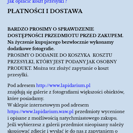
Jak opłacić koszt przesyłki ?
PŁATNOŚCI I DOSTAWA
BARDZO PROSIMY O SPRAWDZENIE
DOSTĘPNOŚCI PRZEDMIOTU PRZED ZAKUPEM.
Na życzenie kupujacego bezwłocznie wykonamy
dodatkowe fotografie.
PROSIMY O DODANIE DO KOSZYKA KOSZTU
PRZESYŁKI, KTÓRY JEST PODANY JAK OSOBNY
PRODUKT. Można tez złożyć zapytanie o koszt
przesyłki.
Pod adresem
http://www.lapidarium.pl
znajdują się galerie z fotografiami większości obiektów,
które posiadamy.
W sklepie internetowym pod adresem
https://www.lapidarium.waw.pl
przedmioty wycenione
i opisane z możliwością natychmiastowego zakupu.
Jeśli wybierzesz z galerii przedmiot nieopisany należy
skopiować zdjęcie i wysłać je do nas z zapytaniem o