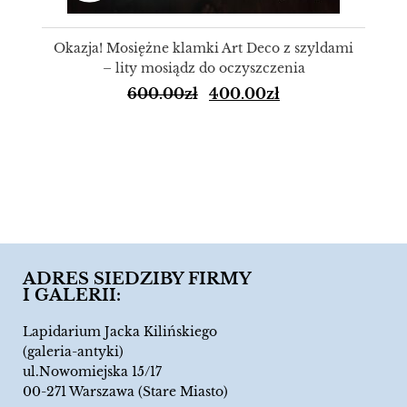
Okazja! Mosiężne klamki Art Deco z szyldami
– lity mosiądz do oczyszczenia
600.00
zł
400.00
zł
ADRES SIEDZIBY FIRMY
I GALERII:
Lapidarium Jacka Kilińskiego
(galeria-antyki)
ul.Nowomiejska 15/17
00-271 Warszawa (Stare Miasto)