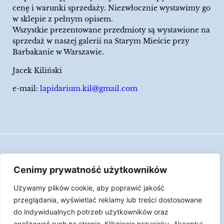
cenę i warunki sprzedaży. Niezwłocznie wystawimy go
w sklepie z pełnym opisem.
Wszystkie prezentowane przedmioty są wystawione na
sprzedaż w naszej galerii na Starym Mieście przy
Barbakanie w Warszawie.
Jacek Kiliński
e-mail:
lapidarium.kil@gmail.com
Wszelkie prawa zastrzeżone
Cenimy prywatność użytkowników
Polityka Cookies
Używamy plików cookie, aby poprawić jakość
LAPIDARIUM Jacka Kilińskiego | Człowiek jest
przeglądania, wyświetlać reklamy lub treści dostosowane
epizodem w życiu przedmiotów.
do indywidualnych potrzeb użytkowników oraz
analizować ruch na stronie. Kliknięcie przycisku „Akceptuj