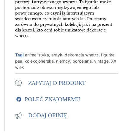
precyzji i artystycznego wyrazu. Ta figurka może
pochodzić z okresu międzywojennego lub
powojennego, co czyni ją interesującym
świadectwem rzemiosła tamtych lat. Polecamy
zarówno do prywatnych kolekcji, jak i na prezent
dla kogoś, kto ceni sobie unikatowe dekoracje
wnętrz.
Tagi
animalistyka
,
antyk
,
dekoracja wnętrz
,
figurka
psa
,
kolekcjonerska
,
niemcy
,
porcelana
,
vintage
,
XX
wiek
ZAPYTAJ O PRODUKT
POLEĆ ZNAJOMEMU
DODAJ OPINIĘ