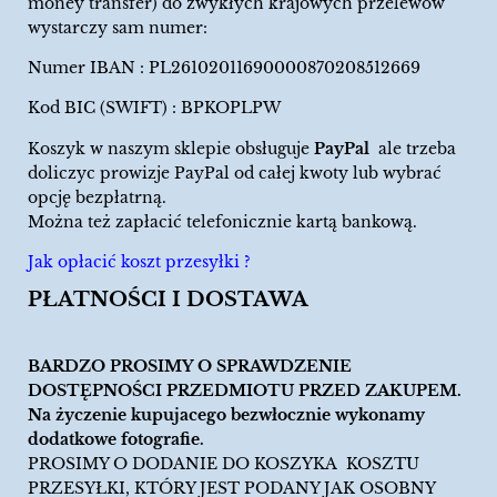
money transfer) do zwykłych krajowych przelewów
wystarczy sam numer:
Numer IBAN : PL26102011690000870208512669
Kod BIC (SWIFT) : BPKOPLPW
Koszyk w naszym sklepie obsługuje
PayPal
ale trzeba
doliczyc prowizje PayPal od całej kwoty lub wybrać
opcję bezpłatrną.
Można też zapłacić telefonicznie kartą bankową.
Jak opłacić koszt przesyłki ?
PŁATNOŚCI I DOSTAWA
BARDZO PROSIMY O SPRAWDZENIE
DOSTĘPNOŚCI PRZEDMIOTU PRZED ZAKUPEM.
Na życzenie kupujacego bezwłocznie wykonamy
dodatkowe fotografie.
PROSIMY O DODANIE DO KOSZYKA KOSZTU
PRZESYŁKI, KTÓRY JEST PODANY JAK OSOBNY