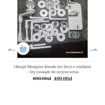
Okazja! Mosiężne klamki Art Deco z szyldami
– lity mosiądz do oczyszczenia
600.00
zł
400.00
zł