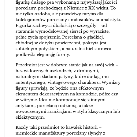
figurkę dużego psa wykonaną z najwyższej jakości
porcelany, pochodzącą z Niemiec z XX wieku. To
nie tylko ozdoba, ale prawdziwy rarytas dla
kolekcjonerów porcelany i miłośników animalistyki.
Figurka zachwyca dbałością o szczegóły – od
starannie wymodelowanej sierści po wyraziste,
pełne życia spojrzenie. Porcelana o gładkiej,
chłodnej w dotyku powierzchni, pokryta jest
subtelnym połyskiem, a naturalna biel surowca
podkreśla elegancję formy.
Przedmiot jest w dobrym stanie jak na swój wiek –
bez widocznych uszkodzeń, z drobnymi,
naturalnymi śladami patyny, które dodają mu
autentycznego, vintage’owego charakteru. Wymiary
figury sprawiają, że będzie ona efektownym
elementem dekoracyjnym na komodzie, półce czy
w witrynie. Idealnie komponuje się z innymi
antykami, porcelaną rodzinną, a także
nowoczesnymi aranżacjami w stylu klasycznym lub
eklektycznym.
Każdy taki przedmiot to kawałek historii –
niemieckie manufaktury porcelany słynęły z