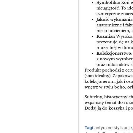
Symbolika:
Koń w 
nieugiętość. To id
ezoteryczne znacz
Jakość wykonania
anatomiczne i fak
nieco odcieniem, 
Rozmiar:
Wysokość
prezentuje się na 
muzealnej w domo
Kolekcjonerstwo:
z nowym wyrobem 
oraz miłośników s
Produkt pochodzi z cert
(stan idealny). Zapako
kolekcjonerom, jak i o
wnętrz w stylu boho, or
Subtelny, historyczny cha
wspaniały temat do roz
Dodaj ją do koszyka i 
Tagi
antyczne stylizacje