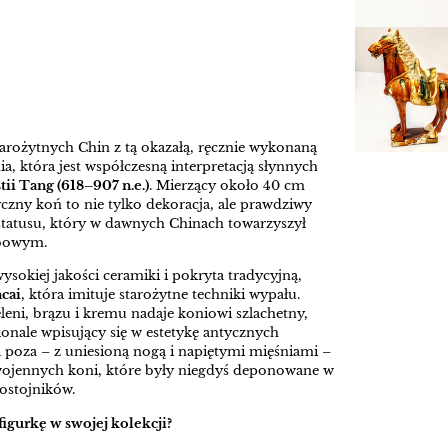
arożytnych Chin z tą okazałą, ręcznie wykonaną
a, która jest współczesną interpretacją słynnych
ii Tang (618–907 n.e.)
. Mierzący około 40 cm
czny koń to nie tylko dekoracja, ale prawdziwy
 statusu, który w dawnych Chinach towarzyszył
obowym.
ysokiej jakości ceramiki i pokryta tradycyjną,
ncai
, która imituje starożytne techniki wypału.
leni, brązu i kremu nadaje koniowi szlachetny,
onale wpisujący się w estetykę antycznych
poza – z uniesioną nogą i napiętymi mięśniami –
 wojennych koni, które były niegdyś deponowane w
ostojników.
figurkę w swojej kolekcji?