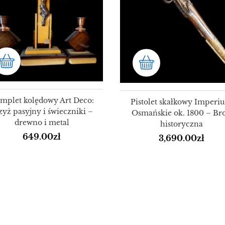
mplet kolędowy Art Deco:
Pistolet skałkowy Imperi
zyż pasyjny i świeczniki –
Osmańskie ok. 1800 – Br
drewno i metal
historyczna
649.00
zł
3,690.00
zł