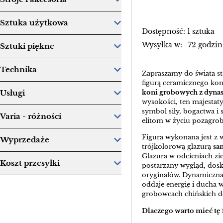
Sztuka użytkowa
Dostępność: 1 sztuka
Wysyłka w: 72 godzin
Sztuki piękne
Technika
Zapraszamy do świata st
figurą ceramicznego koni
koni grobowych z dynast
Usługi
wysokości, ten majestaty
symbol siły, bogactwa i
Varia - różności
elitom w życiu pozagr
Figura wykonana jest z w
Wyprzedaże
trójkolorową glazurą
sa
Glazura w odcieniach zie
Koszt przesyłki
postarzany wygląd, dosk
oryginałów. Dynamiczna 
oddaje energię i ducha
grobowcach chińskich d
Dlaczego warto mieć tę 