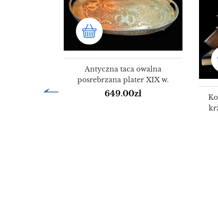
dznaczeń z
sztuki ok.
Antyczna taca owalna
posrebrzana plater XIX w.
ł
649.00
zł
Ko
kr