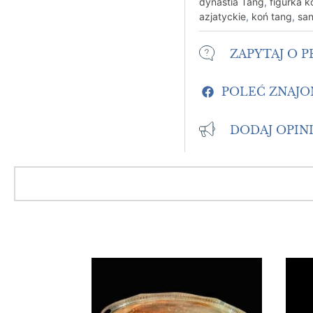
dynastia Tang
,
figurka k
azjatyckie
,
koń tang
,
san
ZAPYTAJ O 
POLEĆ ZNAJ
DODAJ OPIN