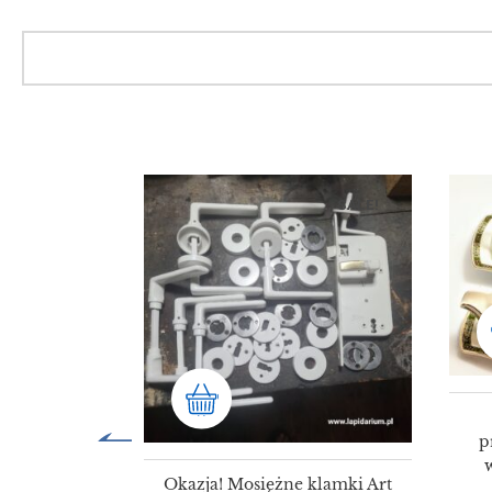
SALE!
SALE!
p
Okazja! Mosiężne klamki Art