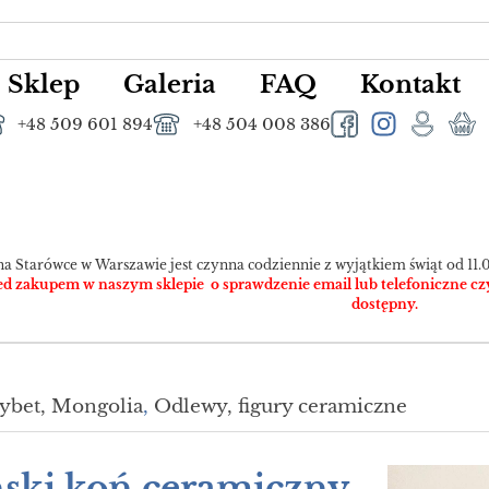
Sklep
Galeria
FAQ
Kontakt
+48 509 601 894
+48 504 008 386
na Starówce w Warszawie jest czynna codziennie z wyjątkiem świąt od 11.0
 zakupem w naszym sklepie o sprawdzenie email lub telefoniczne czy pr
dostępny.
ybet, Mongolia
,
Odlewy, figury ceramiczne
ski koń ceramiczny