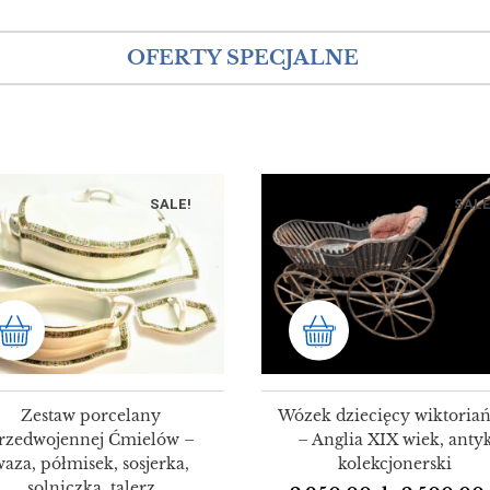
OFERTY SPECJALNE
SALE!
SALE
Zestaw porcelany
Wózek dziecięcy wiktoriań
rzedwojennej Ćmielów –
– Anglia XIX wiek, anty
waza, półmisek, sosjerka,
kolekcjonerski
solniczka, talerz