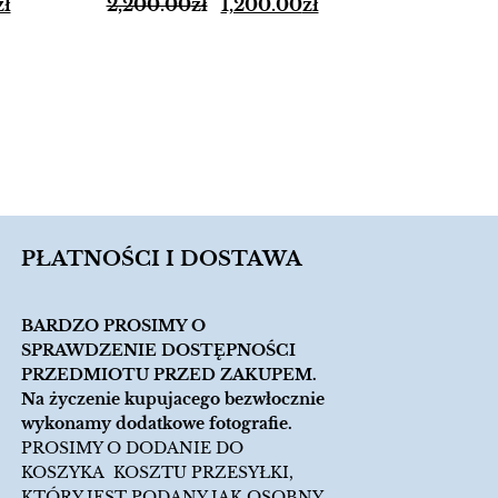
zł
2,200.00
zł
1,200.00
zł
alumini
KO
150.00
PŁATNOŚCI I DOSTAWA
BARDZO PROSIMY O
SPRAWDZENIE DOSTĘPNOŚCI
PRZEDMIOTU PRZED ZAKUPEM.
Na życzenie kupujacego bezwłocznie
wykonamy dodatkowe fotografie.
PROSIMY O DODANIE DO
KOSZYKA KOSZTU PRZESYŁKI,
KTÓRY JEST PODANY JAK OSOBNY