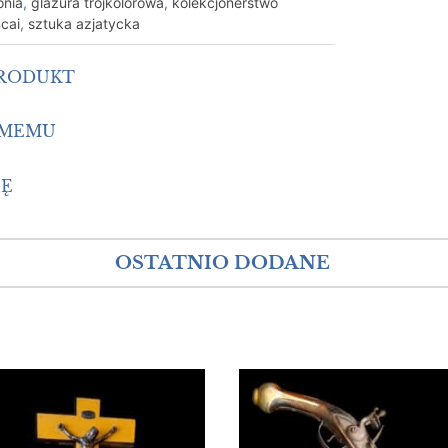
onia
,
glazura trójkolorowa
,
kolekcjonerstwo
cai
,
sztuka azjatycka
PRODUKT
OMEMU
IĘ
OSTATNIO DODANE