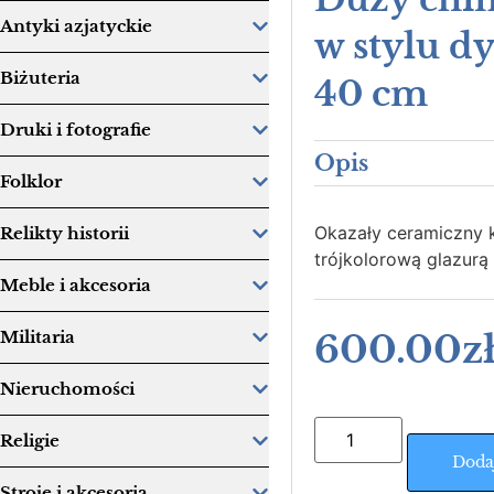
Antyki azjatyckie
w stylu d
Biżuteria
40 cm
Druki i fotografie
Opis
Folklor
Okazały ceramiczny k
Relikty historii
trójkolorową glazurą 
Meble i akcesoria
600.00
z
Militaria
Nieruchomości
Religie
Doda
Stroje i akcesoria