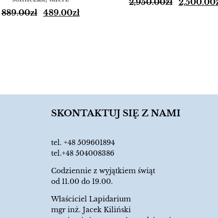
2,950.00
zł
2,500.00
889.00
zł
489.00
zł
SKONTAKTUJ SIĘ Z NAMI
tel.
+48 509601894
tel.+48 504008386
Codziennie z wyjątkiem świąt
od 11.00 do 19.00.
Właściciel Lapidarium
mgr inż. Jacek Kiliński