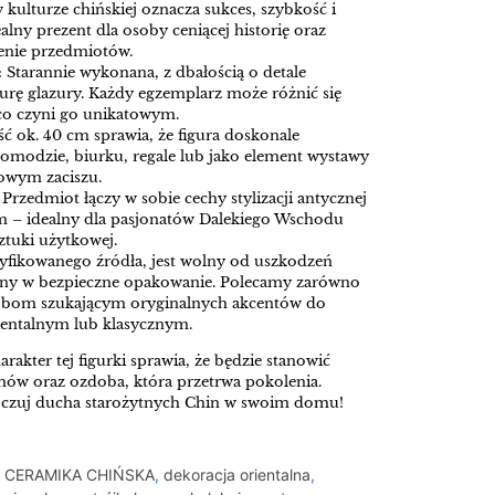
kulturze chińskiej oznacza sukces, szybkość i
ealny prezent dla osoby ceniącej historię oraz
enie przedmiotów.
:
Starannie wykonana, z dbałością o detale
turę glazury. Każdy egzemplarz może różnić się
co czyni go unikatowym.
 ok. 40 cm sprawia, że figura doskonale
komodzie, biurku, regale lub jako element wystawy
wym zaciszu.
Przedmiot łączy w sobie cechy stylizacji antycznej
– idealny dla pasjonatów Dalekiego Wschodu
ztuki użytkowej.
yfikowanego źródła, jest wolny od uszkodzeń
wany w bezpieczne opakowanie. Polecamy zarówno
sobom szukającym oryginalnych akcentów do
ientalnym lub klasycznym.
rakter tej figurki sprawia, że będzie stanowić
mów oraz ozdoba, która przetrwa pokolenia.
poczuj ducha starożytnych Chin w swoim domu!
,
CERAMIKA CHIŃSKA
,
dekoracja orientalna
,