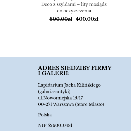
Deco z szyldami – lity mosiądz
do oczyszczenia
600.00
zł
400.00
zł
ulety Świata
72
9.00
zł
ADRES SIEDZIBY FIRMY
I GALERII:
Lapidarium Jacka Kilińskiego
(galeria-antyki)
ul.Nowomiejska 15/17
00-271 Warszawa (Stare Miasto)
Polska
NIP 5260010481