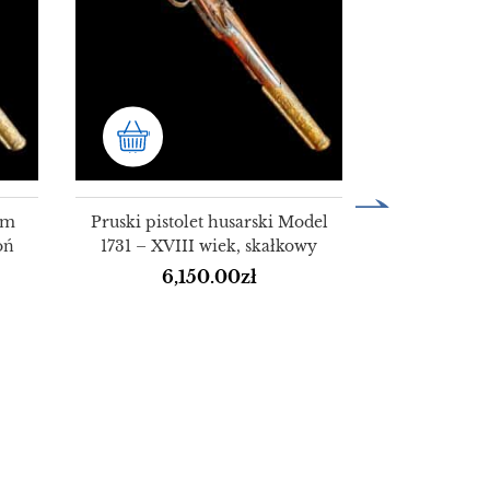
Niemc
1
um
Pruski pistolet husarski Model
oń
1731 – XVIII wiek, skałkowy
6,150.00
zł