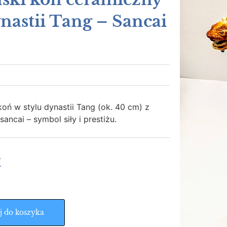
ynastii Tang – Sancai
oń w stylu dynastii Tang (ok. 40 cm) z
sancai – symbol siły i prestiżu.
ł
j do koszyka