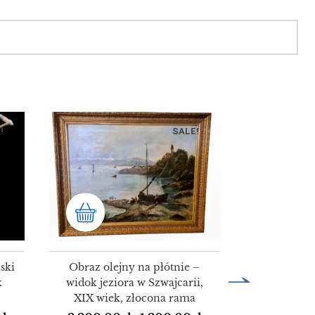
!
SALE!
ski
Obraz olejny na płótnie –
k
widok jeziora w Szwajcarii,
XIX wiek, złocona rama
HURT 50 