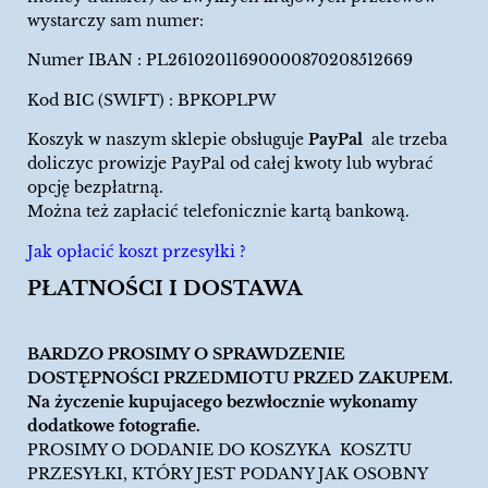
wystarczy sam numer:
Numer IBAN : PL26102011690000870208512669
Kod BIC (SWIFT) : BPKOPLPW
Koszyk w naszym sklepie obsługuje
PayPal
ale trzeba
doliczyc prowizje PayPal od całej kwoty lub wybrać
opcję bezpłatrną.
Można też zapłacić telefonicznie kartą bankową.
Jak opłacić koszt przesyłki ?
PŁATNOŚCI I DOSTAWA
BARDZO PROSIMY O SPRAWDZENIE
DOSTĘPNOŚCI PRZEDMIOTU PRZED ZAKUPEM.
Na życzenie kupujacego bezwłocznie wykonamy
dodatkowe fotografie.
PROSIMY O DODANIE DO KOSZYKA KOSZTU
PRZESYŁKI, KTÓRY JEST PODANY JAK OSOBNY