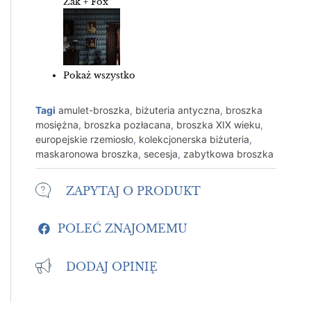
Zak + Fox
Pokaż wszystko
Tagi
amulet-broszka
,
biżuteria antyczna
,
broszka
mosiężna
,
broszka pozłacana
,
broszka XIX wieku
,
europejskie rzemiosło
,
kolekcjonerska biżuteria
,
maskaronowa broszka
,
secesja
,
zabytkowa broszka
ZAPYTAJ O PRODUKT
POLEĆ ZNAJOMEMU
DODAJ OPINIĘ