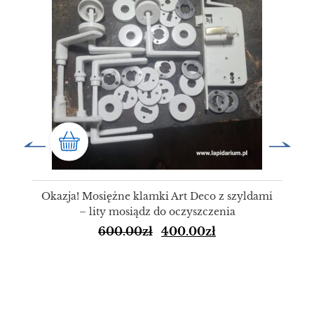
Okazja! Mosiężne klamki Art Deco z szyldami
– lity mosiądz do oczyszczenia
600.00
zł
400.00
zł