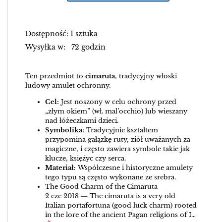
Dostępność: 1 sztuka
Wysyłka w: 72 godzin
Ten przedmiot to
cimaruta
, tradycyjny włoski
ludowy amulet ochronny.
Cel:
Jest noszony w celu ochrony przed
„złym okiem” (wł.
mal’occhio
) lub wieszany
nad łóżeczkami dzieci.
Symbolika:
Tradycyjnie kształtem
przypomina gałązkę ruty, ziół uważanych za
magiczne, i często zawiera symbole takie jak
klucze, księżyc czy serca.
Materiał:
Współczesne i historyczne amulety
tego typu są często wykonane ze srebra.
The Good Charm of the Cimaruta
2 cze 2018 — The cimaruta is a very old
Italian portafortuna (good luck charm) rooted
in the lore of the ancient Pagan religions of I…