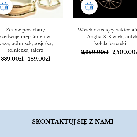
Zestaw porcelany
Wózek dziecięcy wiktoriań
rzedwojennej Ćmielów –
– Anglia XIX wiek, anty
waza, półmisek, sosjerka,
kolekcjonerski
solniczka, talerz
2,950.00
zł
2,500.00
889.00
zł
489.00
zł
SKONTAKTUJ SIĘ Z NAMI