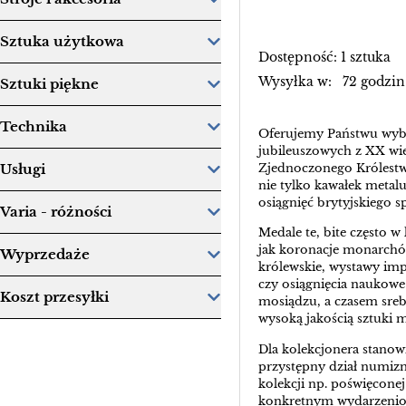
Sztuka użytkowa
Dostępność: 1 sztuka
Wysyłka w: 72 godzin
Sztuki piękne
Technika
Oferujemy Państwu wybó
jubileuszowych z XX wie
Zjednoczonego Królestw
Usługi
nie tylko kawałek metalu
osiągnięć brytyjskiego s
Varia - różności
Medale te, bite często w
jak koronacje monarchów 
Wyprzedaże
królewskie, wystawy imp
czy osiągnięcia naukowe
Koszt przesyłki
mosiądzu, a czasem srebr
wysoką jakością sztuki m
Dla kolekcjonera stanow
przystępny dział numiz
kolekcji np. poświęconej
konkretnym wydarzeniom.