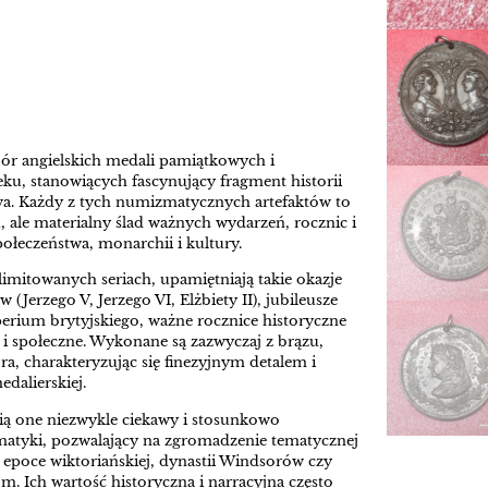
r angielskich medali pamiątkowych i
ku, stanowiących fascynujący fragment historii
a. Każdy z tych numizmatycznych artefaktów to
, ale materialny ślad ważnych wydarzeń, rocznic i
połeczeństwa, monarchii i kultury.
 limitowanych seriach, upamiętniają takie okazje
(Jerzego V, Jerzego VI, Elżbiety II), jubileusze
erium brytyjskiego, ważne rocznice historyczne
 i społeczne. Wykonane są zazwyczaj z brązu,
a, charakteryzując się finezyjnym detalem i
edalierskiej.
ią one niezwykle ciekawy i stosunkowo
matyki, pozwalający na zgromadzenie tematycznej
 epoce wiktoriańskiej, dynastii Windsorów czy
 Ich wartość historyczna i narracyjna często