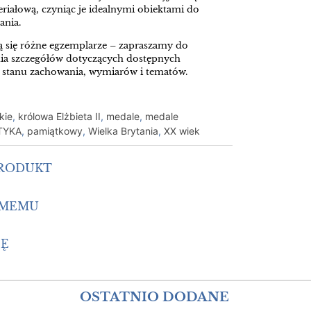
riałową, czyniąc je idealnymi obiektami do
ania.
ją się różne egzemplarze – zapraszamy do
nia szczegółów dotyczących dostępnych
h stanu zachowania, wymiarów i tematów.
kie
,
królowa Elżbieta II
,
medale
,
medale
TYKA
,
pamiątkowy
,
Wielka Brytania
,
XX wiek
PRODUKT
OMEMU
IĘ
OSTATNIO DODANE