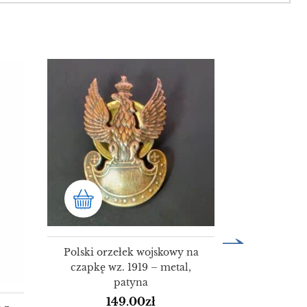
Medal 'Za
ZSRR 1944 –
ś
3
Polski orzełek wojskowy na
czapkę wz. 1919 – metal,
patyna
149.00
zł