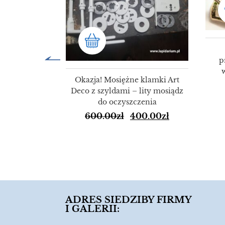
p
Okazja! Mosiężne klamki Art
Deco z szyldami – lity mosiądz
do oczyszczenia
600.00
zł
400.00
zł
ulety Świata
72
9.00
zł
ADRES SIEDZIBY FIRMY
I GALERII: