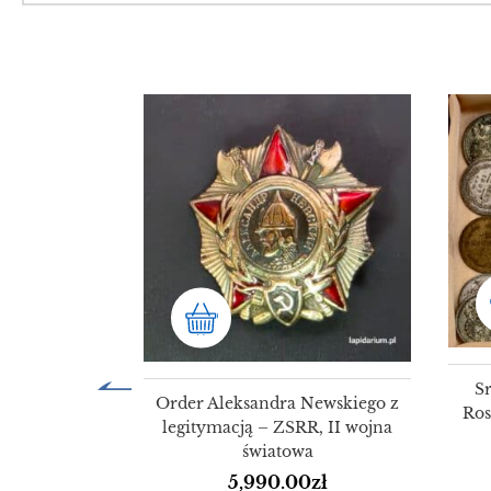
S
Order Aleksandra Newskiego z
Ros
legitymacją – ZSRR, II wojna
światowa
5,990.00
zł