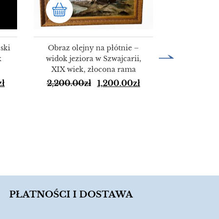
ski
Obraz olejny na płótnie –
k
widok jeziora w Szwajcarii,
XIX wiek, złocona rama
HURT 50 
zł
2,200.00
zł
1,200.00
zł
alumini
KO
150.00
PŁATNOŚCI I DOSTAWA