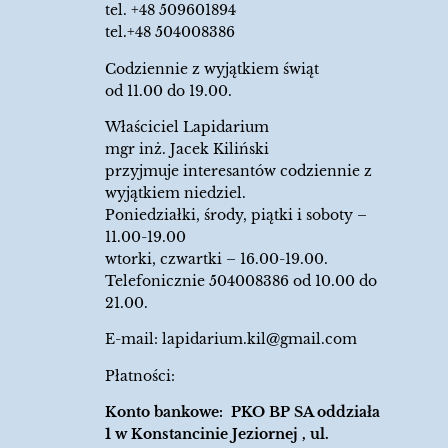
tel.
+48 509601894
tel.+48 504008386
Codziennie z wyjątkiem świąt
od 11.00 do 19.00.
Właściciel Lapidarium
mgr inż. Jacek Kiliński
przyjmuje interesantów codziennie z
wyjątkiem niedziel.
Poniedziałki, środy, piątki i soboty –
11.00-19.00
wtorki, czwartki – 16.00-19.00.
Telefonicznie 504008386 od 10.00 do
21.00.
E-mail:
lapidarium.kil@gmail.com
Płatności:
Konto bankowe: PKO BP SA oddziała
1 w Konstancinie Jeziornej , ul.