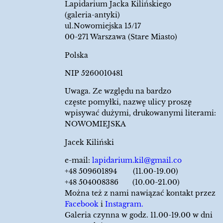
Lapidarium Jacka Kilińskiego
(galeria-antyki)
ul.Nowomiejska 15/17
00-271 Warszawa (Stare Miasto)
Polska
NIP 5260010481
Uwaga. Ze względu na bardzo
częste pomyłki, nazwę ulicy proszę
wpisywać dużymi, drukowanymi literami:
NOWOMIEJSKA
Jacek Kiliński
e-mail:
lapidarium.kil@gmail.co
+48 509601894 (11.00-19.00)
+48 504008386 (10.00-21.00)
Można też z nami nawiązać kontakt przez
Facebook
i
Instagram.
Galeria czynna w godz. 11.00-19.00 w dni