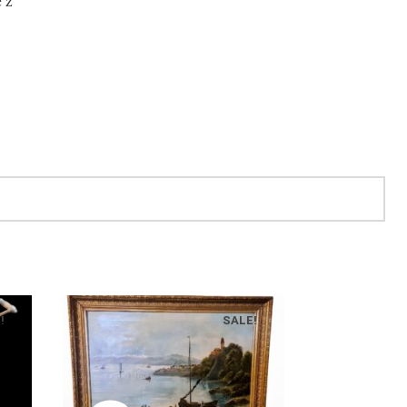
 z
!
SALE!