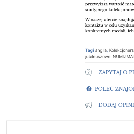
przewyższa wartość mate
studyjnego kolekcjonow
W naszej ofercie znajdu
kontaktu w celu uzyska
konkretnych medali, ic
Tagi
anglia
,
Kolekcjoners
jubileuszowe
,
NUMIZMA
ZAPYTAJ O 
POLEĆ ZNAJ
DODAJ OPIN