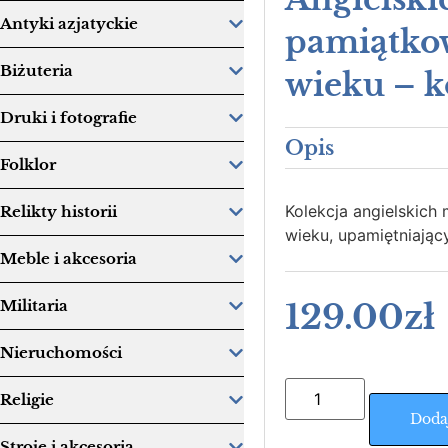
Antyki azjatyckie
pamiątkow
Biżuteria
wieku – k
Druki i fotografie
Opis
Folklor
Kolekcja angielskich
Relikty historii
wieku, upamiętniając
Meble i akcesoria
129.00
zł
Militaria
Nieruchomości
Religie
Doda
Stroje i akcesoria