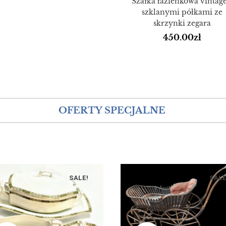
Szafka łazienkowa vintage
szklanymi półkami ze
skrzynki zegara
450.00
zł
OFERTY SPECJALNE
SALE!
SALE