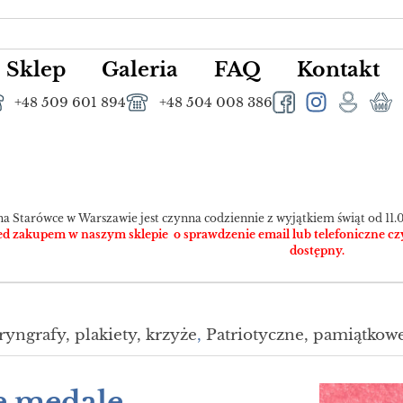
Sklep
Galeria
FAQ
Kontakt
+48 509 601 894
+48 504 008 386
na Starówce w Warszawie jest czynna codziennie z wyjątkiem świąt od 11.0
 zakupem w naszym sklepie o sprawdzenie email lub telefoniczne czy pr
dostępny.
ryngrafy, plakiety, krzyże
,
Patriotyczne, pamiątkow
e medale