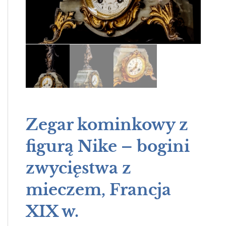
Zegar kominkowy z
figurą Nike – bogini
zwycięstwa z
mieczem, Francja
XIX w.