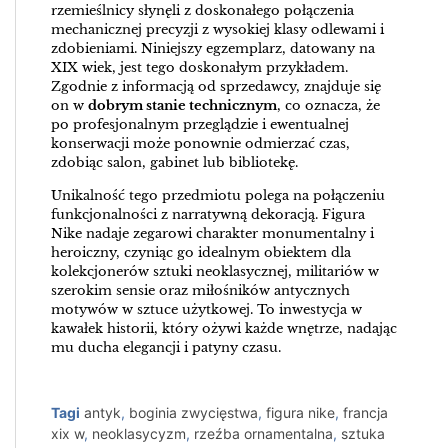
rzemieślnicy słynęli z doskonałego połączenia
mechanicznej precyzji z wysokiej klasy odlewami i
zdobieniami. Niniejszy egzemplarz, datowany na
XIX wiek, jest tego doskonałym przykładem.
Zgodnie z informacją od sprzedawcy, znajduje się
on w
dobrym stanie technicznym
, co oznacza, że
po profesjonalnym przeglądzie i ewentualnej
konserwacji może ponownie odmierzać czas,
zdobiąc salon, gabinet lub bibliotekę.
Unikalność tego przedmiotu polega na połączeniu
funkcjonalności z narratywną dekoracją. Figura
Nike nadaje zegarowi charakter monumentalny i
heroiczny, czyniąc go idealnym obiektem dla
kolekcjonerów sztuki neoklasycznej, militariów w
szerokim sensie oraz miłośników antycznych
motywów w sztuce użytkowej. To inwestycja w
kawałek historii, który ożywi każde wnętrze, nadając
mu ducha elegancji i patyny czasu.
Tagi
antyk
,
boginia zwycięstwa
,
figura nike
,
francja
xix w
,
neoklasycyzm
,
rzeźba ornamentalna
,
sztuka