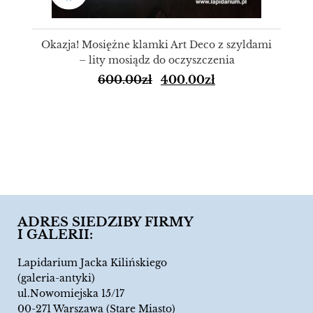
Okazja! Mosiężne klamki Art Deco z szyldami
– lity mosiądz do oczyszczenia
600.00
zł
400.00
zł
ADRES SIEDZIBY FIRMY
I GALERII:
Lapidarium Jacka Kilińskiego
(galeria-antyki)
ul.Nowomiejska 15/17
00-271 Warszawa (Stare Miasto)