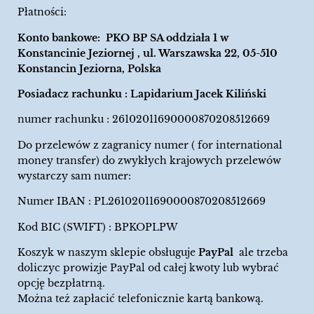
Płatności:
Konto bankowe: PKO BP SA oddziała 1 w
Konstancinie Jeziornej , ul. Warszawska 22, 05-510
Konstancin Jeziorna, Polska
Posiadacz rachunku : Lapidarium Jacek Kiliński
numer rachunku : 26102011690000870208512669
Do przelewów z zagranicy numer ( for international
money transfer) do zwykłych krajowych przelewów
wystarczy sam numer:
Numer IBAN : PL26102011690000870208512669
Kod BIC (SWIFT) : BPKOPLPW
Koszyk w naszym sklepie obsługuje
PayPal
ale trzeba
doliczyc prowizje PayPal od całej kwoty lub wybrać
opcję bezpłatrną.
Można też zapłacić telefonicznie kartą bankową.