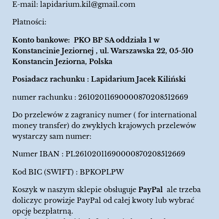
E-mail:
lapidarium.kil@gmail.com
Płatności:
Konto bankowe: PKO BP SA oddziała 1 w
Konstancinie Jeziornej , ul. Warszawska 22, 05-510
Konstancin Jeziorna, Polska
Posiadacz rachunku : Lapidarium Jacek Kiliński
numer rachunku : 26102011690000870208512669
Do przelewów z zagranicy numer ( for international
money transfer) do zwykłych krajowych przelewów
wystarczy sam numer:
Numer IBAN : PL26102011690000870208512669
Kod BIC (SWIFT) : BPKOPLPW
Koszyk w naszym sklepie obsługuje
PayPal
ale trzeba
doliczyc prowizje PayPal od całej kwoty lub wybrać
opcję bezpłatrną.