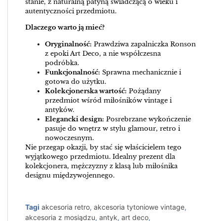
stanie, z naturalną patyną świadczącą o wieku i
autentyczności przedmiotu.
Dlaczego warto ją mieć?
Oryginalność:
Prawdziwa zapalniczka Ronson
z epoki Art Deco, a nie współczesna
podróbka.
Funkcjonalność:
Sprawna mechanicznie i
gotowa do użytku.
Kolekcjonerska wartość:
Pożądany
przedmiot wśród miłośników vintage i
antyków.
Elegancki design:
Posrebrzane wykończenie
pasuje do wnętrz w stylu glamour, retro i
nowoczesnym.
Nie przegap okazji, by stać się właścicielem tego
wyjątkowego przedmiotu. Idealny prezent dla
kolekcjonera, mężczyzny z klasą lub miłośnika
designu międzywojennego.
Tagi
akcesoria retro
,
akcesoria tytoniowe vintage
,
akcesoria z mosiądzu
,
antyk
,
art deco
,