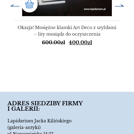
Okazja! Mosiężne klamki Art Deco z szyldami
– lity mosiądz do oczyszczenia
600.00
zł
400.00
zł
ADRES SIEDZIBY FIRMY
I GALERII:
Lapidarium Jacka Kilińskiego
(galeria-antyki)
ul.Nowomiejska 15/17