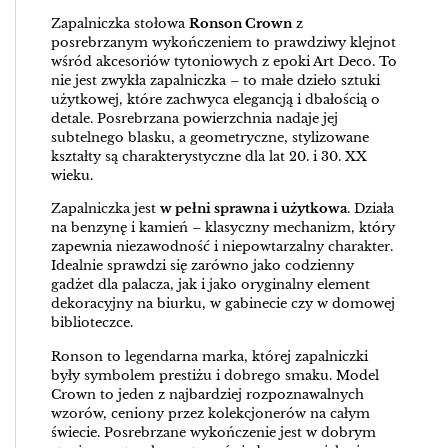
Zapalniczka stołowa
Ronson Crown
z
posrebrzanym wykończeniem to prawdziwy klejnot
wśród akcesoriów tytoniowych z epoki Art Deco. To
nie jest zwykła zapalniczka – to małe dzieło sztuki
użytkowej, które zachwyca elegancją i dbałością o
detale. Posrebrzana powierzchnia nadaje jej
subtelnego blasku, a geometryczne, stylizowane
kształty są charakterystyczne dla lat 20. i 30. XX
wieku.
Zapalniczka jest
w pełni sprawna i użytkowa
. Działa
na benzynę i kamień – klasyczny mechanizm, który
zapewnia niezawodność i niepowtarzalny charakter.
Idealnie sprawdzi się zarówno jako codzienny
gadżet dla palacza, jak i jako oryginalny element
dekoracyjny na biurku, w gabinecie czy w domowej
biblioteczce.
Ronson to legendarna marka, której zapalniczki
były symbolem prestiżu i dobrego smaku. Model
Crown to jeden z najbardziej rozpoznawalnych
wzorów, ceniony przez kolekcjonerów na całym
świecie. Posrebrzane wykończenie jest w dobrym