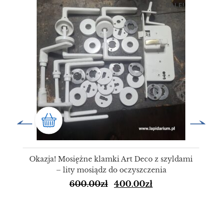
SALE!
Okazja! Mosiężne klamki Art Deco z szyldami
– lity mosiądz do oczyszczenia
600.00
zł
400.00
zł