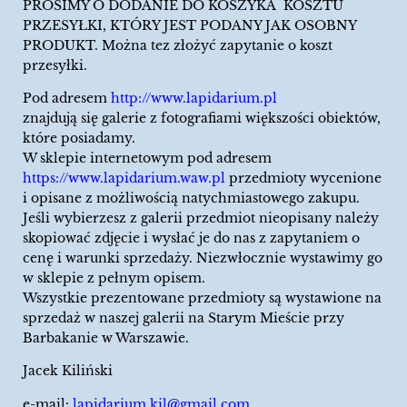
PROSIMY O DODANIE DO KOSZYKA KOSZTU
PRZESYŁKI, KTÓRY JEST PODANY JAK OSOBNY
PRODUKT. Można tez złożyć zapytanie o koszt
przesyłki.
Pod adresem
http://www.lapidarium.pl
znajdują się galerie z fotografiami większości obiektów,
które posiadamy.
W sklepie internetowym pod adresem
https://www.lapidarium.waw.pl
przedmioty wycenione
i opisane z możliwością natychmiastowego zakupu.
Jeśli wybierzesz z galerii przedmiot nieopisany należy
skopiować zdjęcie i wysłać je do nas z zapytaniem o
cenę i warunki sprzedaży. Niezwłocznie wystawimy go
w sklepie z pełnym opisem.
Wszystkie prezentowane przedmioty są wystawione na
sprzedaż w naszej galerii na Starym Mieście przy
Barbakanie w Warszawie.
Jacek Kiliński
e-mail:
lapidarium.kil@gmail.com