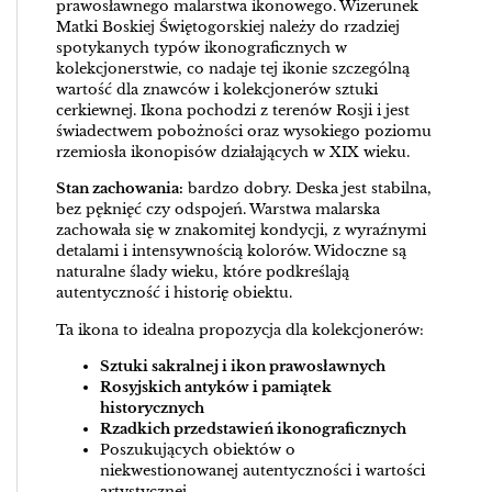
prawosławnego malarstwa ikonowego. Wizerunek
Matki Boskiej Świętogorskiej należy do rzadziej
spotykanych typów ikonograficznych w
kolekcjonerstwie, co nadaje tej ikonie szczególną
wartość dla znawców i kolekcjonerów sztuki
cerkiewnej. Ikona pochodzi z terenów Rosji i jest
świadectwem pobożności oraz wysokiego poziomu
rzemiosła ikonopisów działających w XIX wieku.
Stan zachowania:
bardzo dobry. Deska jest stabilna,
bez pęknięć czy odspojeń. Warstwa malarska
zachowała się w znakomitej kondycji, z wyraźnymi
detalami i intensywnością kolorów. Widoczne są
naturalne ślady wieku, które podkreślają
autentyczność i historię obiektu.
Ta ikona to idealna propozycja dla kolekcjonerów:
Sztuki sakralnej i ikon prawosławnych
Rosyjskich antyków i pamiątek
historycznych
Rzadkich przedstawień ikonograficznych
Poszukujących obiektów o
niekwestionowanej autentyczności i wartości
artystycznej