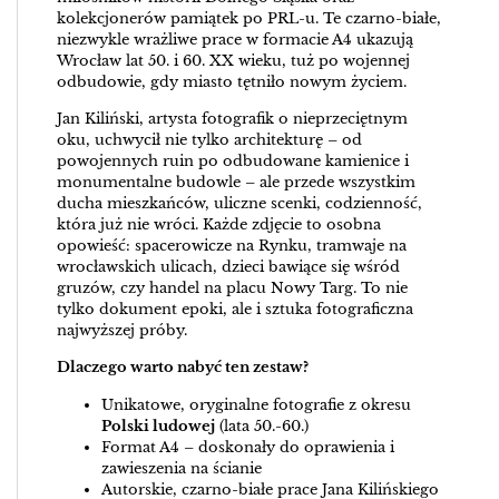
kolekcjonerów pamiątek po PRL-u. Te czarno-białe,
niezwykle wrażliwe prace w formacie A4 ukazują
Wrocław lat 50. i 60. XX wieku, tuż po wojennej
odbudowie, gdy miasto tętniło nowym życiem.
Jan Kiliński, artysta fotografik o nieprzeciętnym
oku, uchwycił nie tylko architekturę – od
powojennych ruin po odbudowane kamienice i
monumentalne budowle – ale przede wszystkim
ducha mieszkańców, uliczne scenki, codzienność,
która już nie wróci. Każde zdjęcie to osobna
opowieść: spacerowicze na Rynku, tramwaje na
wrocławskich ulicach, dzieci bawiące się wśród
gruzów, czy handel na placu Nowy Targ. To nie
tylko dokument epoki, ale i sztuka fotograficzna
najwyższej próby.
Dlaczego warto nabyć ten zestaw?
Unikatowe, oryginalne fotografie z okresu
Polski ludowej
(lata 50.-60.)
Format A4 – doskonały do oprawienia i
zawieszenia na ścianie
Autorskie, czarno-białe prace Jana Kilińskiego