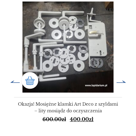
SALE!
Okazja! Mosiężne klamki Art Deco z szyldami
– lity mosiądz do oczyszczenia
600.00
zł
400.00
zł