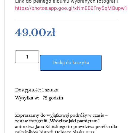
Link do pełnego albumu wybranych fotografii
https://photos.app.goo.gl/xNmEB6Fny5qMQupw1
49.00
zł
Dodaj do koszyka
Dostępność: 1 sztuka
Wysyłka w: 72 godzin
Zapraszamy do wyjątkowej podróży w czasie –
zestaw fotografii
„Wrocław jaki pamiętam”
autorstwa Jana Kilińskiego to prawdziwa perełka dla
miłośników historii Dolnego Śląska oraz