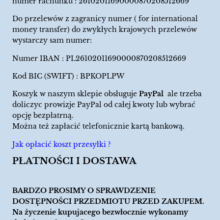
numer rachunku : 26102011690000870208512669
Do przelewów z zagranicy numer ( for international
money transfer) do zwykłych krajowych przelewów
wystarczy sam numer:
Numer IBAN : PL26102011690000870208512669
Kod BIC (SWIFT) : BPKOPLPW
Koszyk w naszym sklepie obsługuje
PayPal
ale trzeba
doliczyc prowizje PayPal od całej kwoty lub wybrać
opcję bezpłatrną.
Można też zapłacić telefonicznie kartą bankową.
Jak opłacić koszt przesyłki ?
PŁATNOŚCI I DOSTAWA
BARDZO PROSIMY O SPRAWDZENIE
DOSTĘPNOŚCI PRZEDMIOTU PRZED ZAKUPEM.
Na życzenie kupujacego bezwłocznie wykonamy