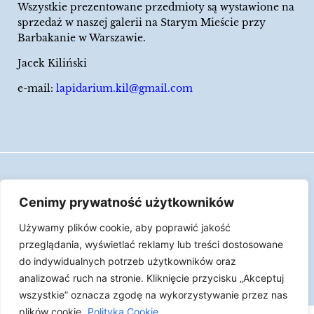
Wszystkie prezentowane przedmioty są wystawione na
sprzedaż w naszej galerii na Starym Mieście przy
Barbakanie w Warszawie.
Jacek Kiliński
e-mail:
lapidarium.kil@gmail.com
Wszelkie prawa zastrzeżone
Cenimy prywatność użytkowników
Polityka Cookies
Używamy plików cookie, aby poprawić jakość
LAPIDARIUM Jacka Kilińskiego | Człowiek jest
przeglądania, wyświetlać reklamy lub treści dostosowane
epizodem w życiu przedmiotów.
do indywidualnych potrzeb użytkowników oraz
analizować ruch na stronie. Kliknięcie przycisku „Akceptuj
Made with ♥︎ by
Skydoo
wszystkie” oznacza zgodę na wykorzystywanie przez nas
plików cookie.
Polityka Cookie