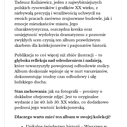
Tadeusz Kulisiewicz, jeden z najwybitniejszych
polskich rysowników i grafików XX wieku, z
niebywałą precyzją i wrażliwością uchwycił na
swoich pracach zarówno zrujnowane budowle, jak i
emocje mieszkańców miasta. Jego
charakterystyczna, oszczędna kreska oraz
umiejętność wydobycia dramatyzmu z pozornie
zwykłych scen czynią ten album prawdziwym
skarbem dla kolekcjonerów i pasjonatów historii.
Publikacja to coś więcej niż zbiór ilustracji – to
głęboka refleksja nad odrodzeniem i nadzieją
,
które towarzyszyły powojennej odbudowie stolicy.
Album doskonale wpisuje się w nurt varsavianów,
dokumentując trudny czas odbudowy i siłę
ludzkiego ducha.
Stan zachowania:
jak na fotografii – prosimy o
dokładne obejrzenie zdjęć. Jest to oryginalne
wydanie z lat 40. lub 50. XX wieku, co dodatkowo
podnosi jego wartość kolekcjonerską.
Dlaczego warto mieć ten album w swojej kolekcji?
Unikalne świadectwo historii – Warszawa w