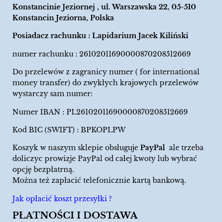
Konstancinie Jeziornej , ul. Warszawska 22, 05-510
Konstancin Jeziorna, Polska
Posiadacz rachunku : Lapidarium Jacek Kiliński
numer rachunku : 26102011690000870208512669
Do przelewów z zagranicy numer ( for international
money transfer) do zwykłych krajowych przelewów
wystarczy sam numer:
Numer IBAN : PL26102011690000870208512669
Kod BIC (SWIFT) : BPKOPLPW
Koszyk w naszym sklepie obsługuje
PayPal
ale trzeba
doliczyc prowizje PayPal od całej kwoty lub wybrać
opcję bezpłatrną.
Można też zapłacić telefonicznie kartą bankową.
Jak opłacić koszt przesyłki ?
PŁATNOŚCI I DOSTAWA