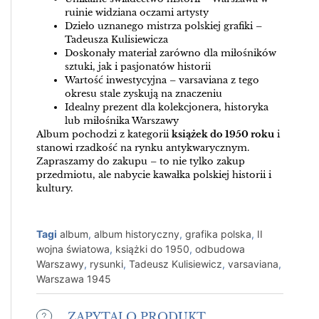
ruinie widziana oczami artysty
Dzieło uznanego mistrza polskiej grafiki –
Tadeusza Kulisiewicza
Doskonały materiał zarówno dla miłośników
sztuki, jak i pasjonatów historii
Wartość inwestycyjna – varsaviana z tego
okresu stale zyskują na znaczeniu
Idealny prezent dla kolekcjonera, historyka
lub miłośnika Warszawy
Album pochodzi z kategorii
książek do 1950 roku
i
stanowi rzadkość na rynku antykwarycznym.
Zapraszamy do zakupu – to nie tylko zakup
przedmiotu, ale nabycie kawałka polskiej historii i
kultury.
Tagi
album
,
album historyczny
,
grafika polska
,
II
wojna światowa
,
książki do 1950
,
odbudowa
Warszawy
,
rysunki
,
Tadeusz Kulisiewicz
,
varsaviana
,
Warszawa 1945
ZAPYTAJ O PRODUKT