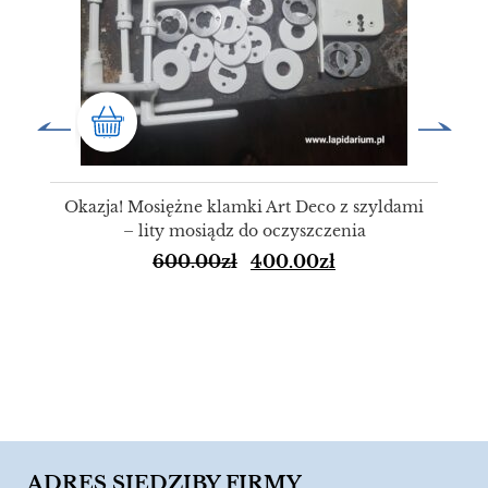
Okazja! Mosiężne klamki Art Deco z szyldami
– lity mosiądz do oczyszczenia
600.00
zł
400.00
zł
ADRES SIEDZIBY FIRMY