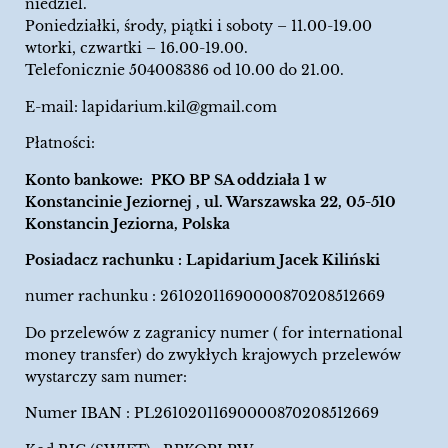
niedziel.
Poniedziałki, środy, piątki i soboty – 11.00-19.00
wtorki, czwartki – 16.00-19.00.
Telefonicznie 504008386 od 10.00 do 21.00.
E-mail:
lapidarium.kil@gmail.com
Płatności:
Konto bankowe: PKO BP SA oddziała 1 w
Konstancinie Jeziornej , ul. Warszawska 22, 05-510
Konstancin Jeziorna, Polska
Posiadacz rachunku : Lapidarium Jacek Kiliński
numer rachunku : 26102011690000870208512669
Do przelewów z zagranicy numer ( for international
money transfer) do zwykłych krajowych przelewów
wystarczy sam numer:
Numer IBAN : PL26102011690000870208512669