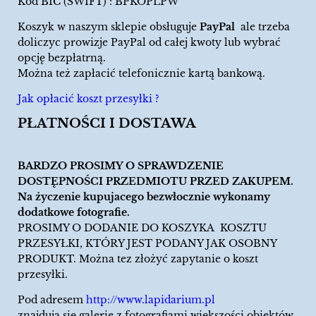
Kod BIC (SWIFT) : BPKOPLPW
Koszyk w naszym sklepie obsługuje
PayPal
ale trzeba
doliczyc prowizje PayPal od całej kwoty lub wybrać
opcję bezpłatrną.
Można też zapłacić telefonicznie kartą bankową.
Jak opłacić koszt przesyłki ?
PŁATNOŚCI I DOSTAWA
BARDZO PROSIMY O SPRAWDZENIE
DOSTĘPNOŚCI PRZEDMIOTU PRZED ZAKUPEM.
Na życzenie kupujacego bezwłocznie wykonamy
dodatkowe fotografie.
PROSIMY O DODANIE DO KOSZYKA KOSZTU
PRZESYŁKI, KTÓRY JEST PODANY JAK OSOBNY
PRODUKT. Można tez złożyć zapytanie o koszt
przesyłki.
Pod adresem
http://www.lapidarium.pl
znajdują się galerie z fotografiami większości obiektów,