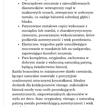
Dwurzędowe otoczenie z nieoszlifowanych
diamencików: wewnętrzny rząd w
malinowych tonach, zewnętrzny w srebrnym
metalu, co nadaje biżuterii subtelnej głębi i
blasku.
Patynowane metalowe części wykonane z
mosiądzu lub miedzi, z charakterystycznym
ciemnym, postarzanym wykończeniem, które
podkreśla autentyczność i wiek przedmiotu.
Elastyczne, wygodne pętle umożliwiające
mocowanie w mankiecie lub na nadgarstku,
zapewniające komfort noszenia.
Para kompletna, oryginalna, zachowana w
dobrym stanie z widoczną naturalną patyną,
będącą świadectwem historii.
Każda bransoleta to miniaturowe dzieło rzemiosła,
łączące naturalne materiały z precyzyjnie
osadzonymi sztucznymi kryształkami. Idealny
dodatek dla kolekcjonerów vintage, miłośników
historii mody oraz osób poszukujących
autentycznych, niepowtarzalnych akcesoriów w
stylu art deco. Stan: oryginalny, vintage, z naturalną
patyną metalu potwierdzającą autentyczność i wiek