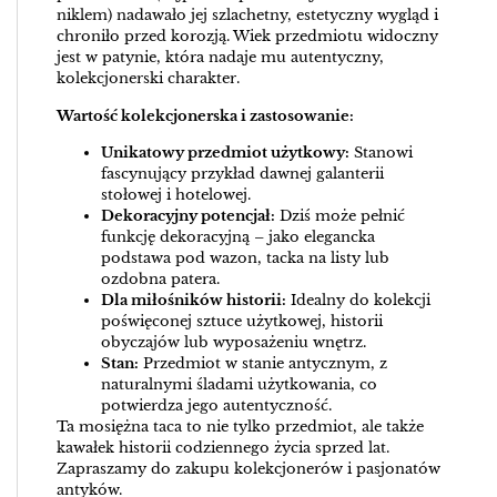
niklem) nadawało jej szlachetny, estetyczny wygląd i
chroniło przed korozją. Wiek przedmiotu widoczny
jest w patynie, która nadaje mu autentyczny,
kolekcjonerski charakter.
Wartość kolekcjonerska i zastosowanie:
Unikatowy przedmiot użytkowy:
Stanowi
fascynujący przykład dawnej galanterii
stołowej i hotelowej.
Dekoracyjny potencjał:
Dziś może pełnić
funkcję dekoracyjną – jako elegancka
podstawa pod wazon, tacka na listy lub
ozdobna patera.
Dla miłośników historii:
Idealny do kolekcji
poświęconej sztuce użytkowej, historii
obyczajów lub wyposażeniu wnętrz.
Stan:
Przedmiot w stanie antycznym, z
naturalnymi śladami użytkowania, co
potwierdza jego autentyczność.
Ta mosiężna taca to nie tylko przedmiot, ale także
kawałek historii codziennego życia sprzed lat.
Zapraszamy do zakupu kolekcjonerów i pasjonatów
antyków.