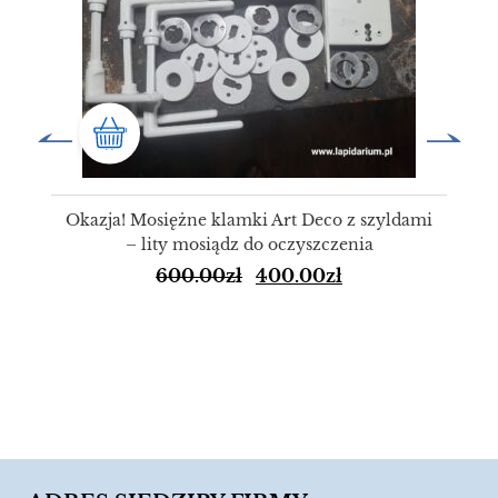
Okazja! Mosiężne klamki Art Deco z szyldami
– lity mosiądz do oczyszczenia
600.00
zł
400.00
zł