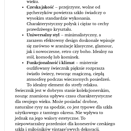
wieku.
Czeska jakość
– przejrzyste, wolne od
pęcherzyków powietrza szkło świadczy o
wysokim standardzie wykonania.
Charakterystyczny połysk i ciężar to cechy
prawdziwego kryształu.
Uniwersalny styl
– minimalistyczny, a
zarazem efektowny design doskonale wpisuje
się zarówno w aranżacje klasyczne, glamour,
jak i nowoczesne, retro czy boho. Idealny na
stół, komodę lub kominek.
Funkcjonalność i klimat
– misternie
oszlifowany świecznik pięknie rozprasza
światło świecy, tworząc magiczną, ciepłą
atmosferę podczas wieczornych posiedzeń.
To idealny element do strefy relaksu.
Świecznik jest w dobrym stanie kolekcjonerskim,
nosząc znamiona upływu czasu charakterystyczne
dla swojego wieku. Może posiadać drobne,
naturalne rysy na spodzie, co jest typowe dla szkła
użytkowego z tamtego okresu. Nie wpływa to
jednak na jego walory estetyczne. To
niepowtarzalny przedmiot dla koneserów czeskiego
szkła i miłośników vintage’owych dekoracji.