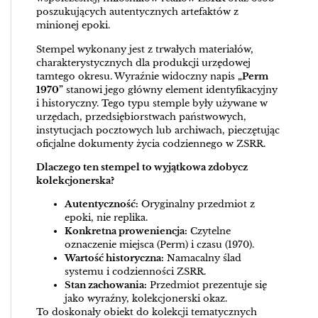
poszukujących autentycznych artefaktów z
minionej epoki.
Stempel wykonany jest z trwałych materiałów,
charakterystycznych dla produkcji urzędowej
tamtego okresu. Wyraźnie widoczny napis
„Perm
1970”
stanowi jego główny element identyfikacyjny
i historyczny. Tego typu stemple były używane w
urzędach, przedsiębiorstwach państwowych,
instytucjach pocztowych lub archiwach, pieczętując
oficjalne dokumenty życia codziennego w ZSRR.
Dlaczego ten stempel to wyjątkowa zdobycz
kolekcjonerska?
Autentyczność:
Oryginalny przedmiot z
epoki, nie replika.
Konkretna proweniencja:
Czytelne
oznaczenie miejsca (Perm) i czasu (1970).
Wartość historyczna:
Namacalny ślad
systemu i codzienności ZSRR.
Stan zachowania:
Przedmiot prezentuje się
jako wyraźny, kolekcjonerski okaz.
To doskonały obiekt do kolekcji tematycznych