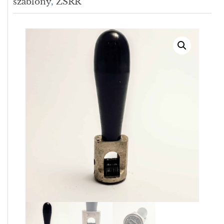
szablony
,
ZSRR