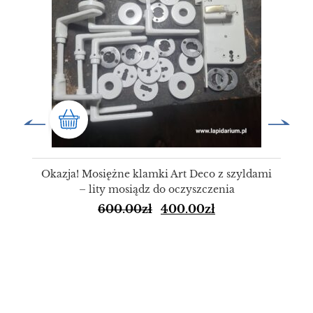
Okazja! Mosiężne klamki Art Deco z szyldami
– lity mosiądz do oczyszczenia
600.00
zł
400.00
zł