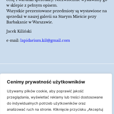
w sklepie z pełnym opisem.
Wszystkie prezentowane przedmioty są wystawione na
sprzedaż w naszej galerii na Starym Mieście przy
Barbakanie w Warszawie.
Jacek Kiliński
e-mail:
lapidarium.kil@gmail.com
Wszelkie prawa zastrzeżone
Cenimy prywatność użytkowników
Polityka Cookies
Używamy plików cookie, aby poprawić jakość
LAPIDARIUM Jacka Kilińskiego | Człowiek jest
przeglądania, wyświetlać reklamy lub treści dostosowane
epizodem w życiu przedmiotów.
do indywidualnych potrzeb użytkowników oraz
analizować ruch na stronie. Kliknięcie przycisku „Akceptuj
Made with ♥︎ by
Skydoo