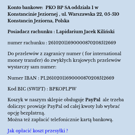
Konto bankowe: PKO BP SA oddziała 1 w
Konstancinie Jeziornej , ul. Warszawska 22, 05-510
Konstancin Jeziorna, Polska
Posiadacz rachunku : Lapidarium Jacek Kiliński
numer rachunku : 26102011690000870208512669
Do przelewów z zagranicy numer ( for international
money transfer) do zwykłych krajowych przelewów
wystarczy sam numer:
Numer IBAN : PL26102011690000870208512669
Kod BIC (SWIFT) : BPKOPLPW
Koszyk w naszym sklepie obsługuje
PayPal
ale trzeba
doliczyc prowizje PayPal od całej kwoty lub wybrać
opcję bezpłatrną.
Można też zapłacić telefonicznie kartą bankową.
Jak opłacić koszt przesyłki ?