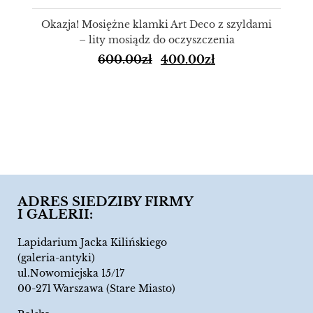
Okazja! Mosiężne klamki Art Deco z szyldami
– lity mosiądz do oczyszczenia
600.00
zł
400.00
zł
ADRES SIEDZIBY FIRMY
I GALERII:
Lapidarium Jacka Kilińskiego
(galeria-antyki)
ul.Nowomiejska 15/17
00-271 Warszawa (Stare Miasto)