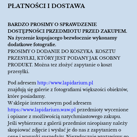
PŁATNOŚCI I DOSTAWA
BARDZO PROSIMY O SPRAWDZENIE
DOSTĘPNOŚCI PRZEDMIOTU PRZED ZAKUPEM.
Na życzenie kupujacego bezwłocznie wykonamy
dodatkowe fotografie.
PROSIMY O DODANIE DO KOSZYKA KOSZTU
PRZESYŁKI, KTÓRY JEST PODANY JAK OSOBNY
PRODUKT. Można tez złożyć zapytanie o koszt
przesyłki.
Pod adresem
http://www.lapidarium.pl
znajdują się galerie z fotografiami większości obiektów,
które posiadamy.
W sklepie internetowym pod adresem
https://www.lapidarium.waw.pl
przedmioty wycenione
i opisane z możliwością natychmiastowego zakupu.
Jeśli wybierzesz z galerii przedmiot nieopisany należy
skopiować zdjęcie i wysłać je do nas z zapytaniem o
cenę i warunki sprzedaży. Niezwłocznie wystawimy go