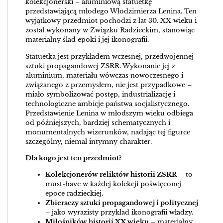
kolekcjonerski – aluminiową statuetkę
przedstawiającą młodego Włodzimierza Lenina. Ten
wyjątkowy przedmiot pochodzi z lat 30. XX wieku i
został wykonany w Związku Radzieckim, stanowiąc
materialny ślad epoki i jej ikonografii.
Statuetka jest przykładem wczesnej, przedwojennej
sztuki propagandowej ZSRR. Wykonanie jej z
aluminium, materiału wówczas nowoczesnego i
związanego z przemysłem, nie jest przypadkowe –
miało symbolizować postęp, industrializację i
technologiczne ambicje państwa socjalistycznego.
Przedstawienie Lenina w młodszym wieku odbiega
od późniejszych, bardziej schematycznych i
monumentalnych wizerunków, nadając tej figurce
szczególny, niemal intymny charakter.
Dla kogo jest ten przedmiot?
Kolekcjonerów reliktów historii ZSRR
– to
must-have w każdej kolekcji poświęconej
epoce radzieckiej.
Zbieraczy sztuki propagandowej i politycznej
– jako wyrazisty przykład ikonografii władzy.
Miłośników historii XX wieku
– materialny