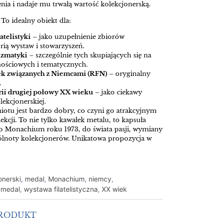
nia i nadaje mu trwałą wartość kolekcjonerską.
 To idealny obiekt dla:
atelistyki
– jako uzupełnienie zbiorów
rią wystaw i stowarzyszeń.
zmatyki
– szczególnie tych skupiających się na
ościowych i tematycznych.
ek związanych z Niemcami (RFN)
– oryginalny
.
rii drugiej połowy XX wieku
– jako ciekawy
lekcjonerskiej.
otu jest bardzo dobry, co czyni go atrakcyjnym
kcji. To nie tylko kawałek metalu, to kapsuła
do Monachium roku 1973, do świata pasji, wymiany
lnoty kolekcjonerów. Unikatowa propozycja w
onerski
,
medal
,
Monachium
,
niemcy
,
 medal
,
wystawa filatelistyczna
,
XX wiek
PRODUKT