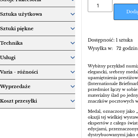
Doda
Sztuka użytkowa
Sztuki piękne
Dostępność: 1 sztuka
Technika
Wysyłka w: 72 godzin
Usługi
Wybitny przykład numiz
Varia - różności
elegancki, srebrny meda
upamiętnienia prestiżow
(Internationale Briefm
Wyprzedaże
przedmiot łączy w sobie ś
materialny ślad po jedn
Koszt przesyłki
znaczków pocztowych w 
Medal, oznaczony jako
okazji tej wielkiej wyst
ekspertów z całego świa
edycjami, przeznaczony
dystrybuowanymi jako ek