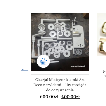
SALE!
SALE!
p
Okazja! Mosiężne klamki Art
Deco z szyldami – lity mosiądz
do oczyszczenia
600.00
zł
400.00
zł
ulety Świata
72