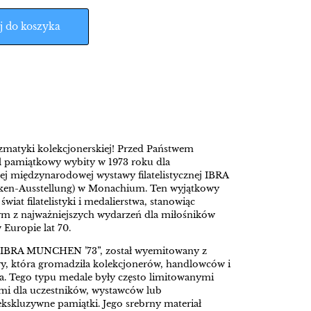
j do koszyka
matyki kolekcjonerskiej! Przed Państwem
l pamiątkowy wybity w 1973 roku dla
ej międzynarodowej wystawy filatelistycznej IBRA
arken-Ausstellung) w Monachium. Ten wyjątkowy
wiat filatelistyki i medalierstwa, stanowiąc
ym z najważniejszych wydarzeń dla miłośników
Europie lat 70.
 „IBRA MUNCHEN ’73”, został wyemitowany z
awy, która gromadziła kolekcjonerów, handlowców i
ta. Tego typu medale były często limitowanymi
mi dla uczestników, wystawców lub
skluzywne pamiątki. Jego srebrny materiał