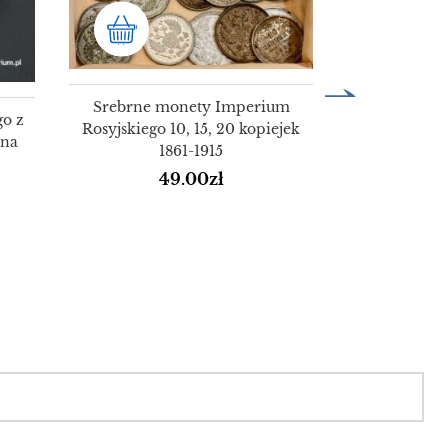
Srebrne monety Imperium
go z
Rosyjskiego 10, 15, 20 kopiejek
jna
1861-1915
49.00
zł