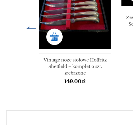
 toaletowy –
Ze
 z bordową
So
-1920
zł
Vintage noże stołowe Hoffritz
Sheffield – komplet 6 szt.
srebrzone
149.00
zł