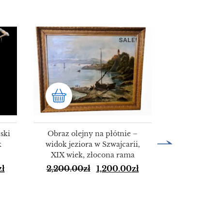
!
SALE!
ski
Obraz olejny na płótnie –
k
widok jeziora w Szwajcarii,
XIX wiek, złocona rama
HURT 50 
zł
2,200.00
zł
1,200.00
zł
alumini
KO
150.00