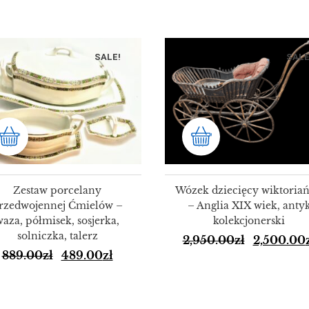
SALE!
SALE
Zestaw porcelany
Wózek dziecięcy wiktoriań
rzedwojennej Ćmielów –
– Anglia XIX wiek, anty
waza, półmisek, sosjerka,
kolekcjonerski
solniczka, talerz
2,950.00
zł
2,500.00
889.00
zł
489.00
zł