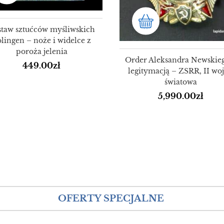
staw sztućców myśliwskich
lingen – noże i widelce z
poroża jelenia
Order Aleksandra Newskie
449.00
zł
legitymacją – ZSRR, II wo
światowa
5,990.00
zł
OFERTY SPECJALNE