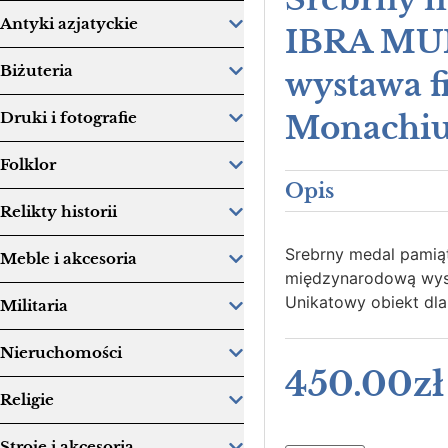
Antyki azjatyckie
IBRA MU
Biżuteria
wystawa fi
Druki i fotografie
Monachi
Folklor
Opis
Relikty historii
Srebrny medal pamiąt
Meble i akcesoria
międzynarodową wyst
Unikatowy obiekt dla
Militaria
Nieruchomości
450.00
zł
Religie
Stroje i akcesoria