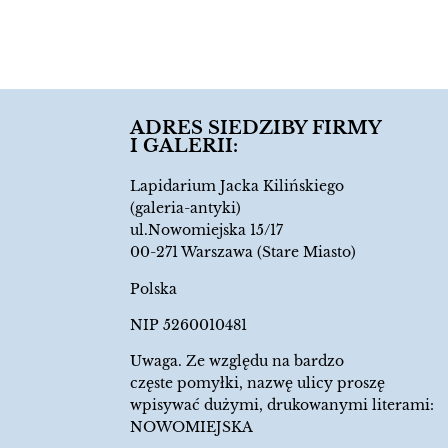
9.00
zł
ADRES SIEDZIBY FIRMY
I GALERII:
Lapidarium Jacka Kilińskiego
(galeria-antyki)
ul.Nowomiejska 15/17
00-271 Warszawa (Stare Miasto)
Polska
NIP 5260010481
Uwaga. Ze względu na bardzo
częste pomyłki, nazwę ulicy proszę
wpisywać dużymi, drukowanymi literami:
NOWOMIEJSKA