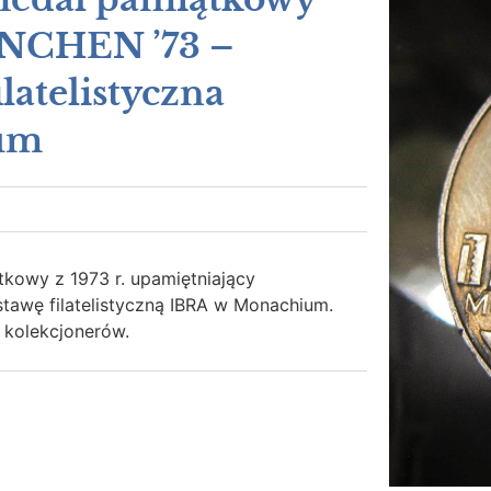
NCHEN ’73 –
latelistyczna
um
kowy z 1973 r. upamiętniający
awę filatelistyczną IBRA w Monachium.
 kolekcjonerów.