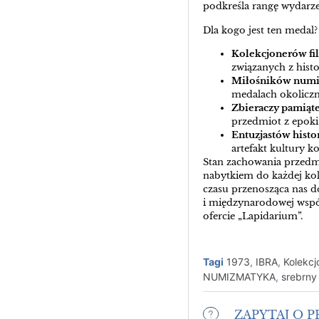
podkreśla rangę wydarze
Dla kogo jest ten medal?
Kolekcjonerów fil
związanych z histo
Miłośników numi
medalach okoliczn
Zbieraczy pamiąt
przedmiot z epoki
Entuzjastów histo
artefakt kultury ko
Stan zachowania przedmi
nabytkiem do każdej kole
czasu przenosząca nas 
i międzynarodowej wspó
ofercie „Lapidarium”.
Tagi
1973
,
IBRA
,
Kolekcj
NUMIZMATYKA
,
srebrny
ZAPYTAJ O 