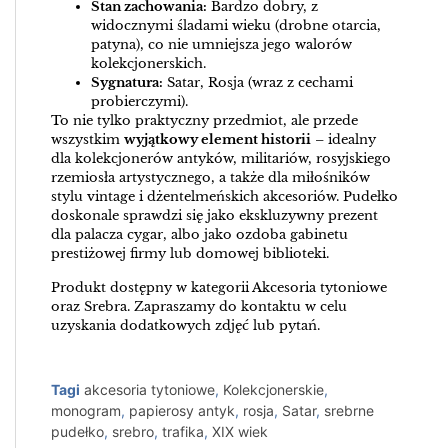
Stan zachowania:
Bardzo dobry, z
widocznymi śladami wieku (drobne otarcia,
patyna), co nie umniejsza jego walorów
kolekcjonerskich.
Sygnatura:
Satar, Rosja (wraz z cechami
probierczymi).
To nie tylko praktyczny przedmiot, ale przede
wszystkim
wyjątkowy element historii
– idealny
dla kolekcjonerów antyków, militariów, rosyjskiego
rzemiosła artystycznego, a także dla miłośników
stylu vintage i dżentelmeńskich akcesoriów. Pudełko
doskonale sprawdzi się jako ekskluzywny prezent
dla palacza cygar, albo jako ozdoba gabinetu
prestiżowej firmy lub domowej biblioteki.
Produkt dostępny w kategorii Akcesoria tytoniowe
oraz Srebra. Zapraszamy do kontaktu w celu
uzyskania dodatkowych zdjęć lub pytań.
Tagi
akcesoria tytoniowe
,
Kolekcjonerskie
,
monogram
,
papierosy antyk
,
rosja
,
Satar
,
srebrne
pudełko
,
srebro
,
trafika
,
XIX wiek