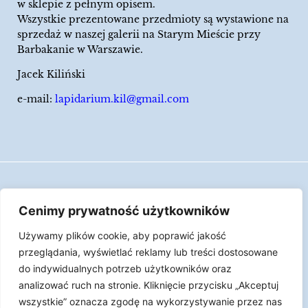
w sklepie z pełnym opisem.
Wszystkie prezentowane przedmioty są wystawione na
sprzedaż w naszej galerii na Starym Mieście przy
Barbakanie w Warszawie.
Jacek Kiliński
e-mail:
lapidarium.kil@gmail.com
Wszelkie prawa zastrzeżone
Cenimy prywatność użytkowników
Polityka Cookies
Używamy plików cookie, aby poprawić jakość
LAPIDARIUM Jacka Kilińskiego | Człowiek jest
przeglądania, wyświetlać reklamy lub treści dostosowane
epizodem w życiu przedmiotów.
do indywidualnych potrzeb użytkowników oraz
analizować ruch na stronie. Kliknięcie przycisku „Akceptuj
Made with ♥︎ by
Skydoo
wszystkie” oznacza zgodę na wykorzystywanie przez nas