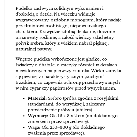
Pudełko zachwyca solidnym wykonaniem i
dbałością o detale. Na wieczku widnieje
wygrawerowany, ozdobny monogram, który nadaje
przedmiotowi osobistego, niepowtarzalnego
charakteru. Krawędzie zdobią delikatne, tłoczone
ornamenty roślinne, a całość wieńczy szlachetny
połysk srebra, który z wiekiem nabrał pięknej,
naturalnej patyny.
Wnętrze pudełka wykończone jest gładko, co
świadczy o dbałości o estetykę również w detalach
niewidocznych na pierwszy rzut oka. Wieko zamyka
się pewnie, z charakterystycznym „suchym”
trzaskiem, co zapewnia ochronę przechowywanych
w nim cygar czy papierosów przed wysychaniem.
Materiał:
Srebro (próba zgodna z rosyjskimi
standardami, do weryfikacji; zalecamy
potwierdzenie próby u jubilera).
Wymiary:
Ok. 12 x 8 x 2 cm (do dokładnego
zmierzenia przez sprzedawcę).
Waga:
Ok. 250–300 g (do dokładnego
zważenia przez sprzedawcę).