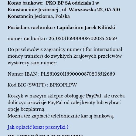
Konto bankowe: PKO BP SA oddziała 1 w
Konstancinie Jeziornej , ul. Warszawska 22, 05-510
Konstancin Jeziorna, Polska
Posiadacz rachunku : Lapidarium Jacek Kiliński
numer rachunku : 26102011690000870208512669
Do przelewów z zagranicy numer ( for international
money transfer) do zwykłych krajowych przelewów
wystarczy sam numer:
Numer IBAN : PL26102011690000870208512669
Kod BIC (SWIFT) : BPKOPLPW
Koszyk w naszym sklepie obsługuje
PayPal
ale trzeba
doliczyc prowizje PayPal od całej kwoty lub wybrać
opcję bezpłatrną.
Można też zapłacić telefonicznie kartą bankową.
Jak opłacić koszt przesyłki ?