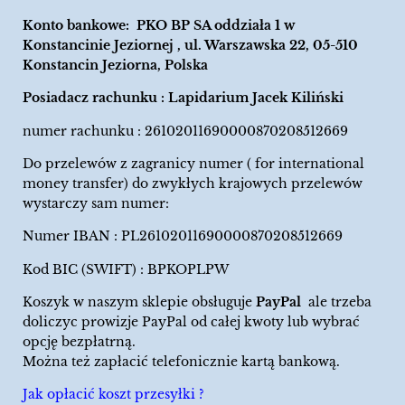
Konto bankowe: PKO BP SA oddziała 1 w
Konstancinie Jeziornej , ul. Warszawska 22, 05-510
Konstancin Jeziorna, Polska
Posiadacz rachunku : Lapidarium Jacek Kiliński
numer rachunku : 26102011690000870208512669
Do przelewów z zagranicy numer ( for international
money transfer) do zwykłych krajowych przelewów
wystarczy sam numer:
Numer IBAN : PL26102011690000870208512669
Kod BIC (SWIFT) : BPKOPLPW
Koszyk w naszym sklepie obsługuje
PayPal
ale trzeba
doliczyc prowizje PayPal od całej kwoty lub wybrać
opcję bezpłatrną.
Można też zapłacić telefonicznie kartą bankową.
Jak opłacić koszt przesyłki ?