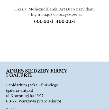
Okazja! Mosiężne klamki Art Deco z szyldami
– lity mosiądz do oczyszczenia
600.00
zł
400.00
zł
ADRES SIEDZIBY FIRMY
I GALERII:
Lapidarium Jacka Kilińskiego
(galeria-antyki)
ul.Nowomiejska 15/17
00-271 Warszawa (Stare Miasto)