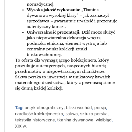
nomadycznej.
Wysoka jakość wykonania:
„Tkanina
dywanowa wysokiej klasy” – jak zaznaczył
sprzedawca – gwarantuje trwałość i prezentuje
autentyczny kunszt.
Uniwersalność prezentacji:
Dziś może służyć
jako niepowtarzalna dekoracja wnętrz,
poduszka etniczna, element wystroju lub
centralny punkt kolekcji sztuki
bliskowschodniej.
To oferta dla wymagającego kolekcjonera, który
poszukuje autentycznych, nasyconych historią
przedmiotów o niepowtarzalnym charakterze.
Sakwa perska to inwestycja w unikatowy kawałek
materialnego dziedzictwa, który z pewnością stanie
się dumą każdej kolekcji.
Tagi
antyk etnograficzny
,
bliski wschód
,
persja
,
rzadkość kolekcjonerska
,
sakwa
,
sztuka perska
,
tekstylia historyczne
,
tkanina dywanowa
,
wielbłąd
,
XIX w.