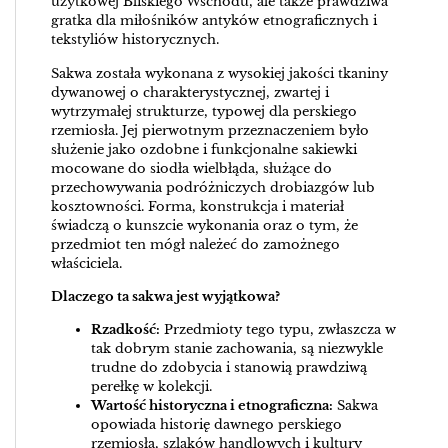
użytkowej Bliskiego Wschodu, ale także prawdziwa
gratka dla miłośników antyków etnograficznych i
tekstyliów historycznych.
Sakwa została wykonana z wysokiej jakości tkaniny
dywanowej o charakterystycznej, zwartej i
wytrzymałej strukturze, typowej dla perskiego
rzemiosła. Jej pierwotnym przeznaczeniem było
służenie jako ozdobne i funkcjonalne sakiewki
mocowane do siodła wielbłąda, służące do
przechowywania podróżniczych drobiazgów lub
kosztowności. Forma, konstrukcja i materiał
świadczą o kunszcie wykonania oraz o tym, że
przedmiot ten mógł należeć do zamożnego
właściciela.
Dlaczego ta sakwa jest wyjątkowa?
Rzadkość:
Przedmioty tego typu, zwłaszcza w
tak dobrym stanie zachowania, są niezwykle
trudne do zdobycia i stanowią prawdziwą
perełkę w kolekcji.
Wartość historyczna i etnograficzna:
Sakwa
opowiada historię dawnego perskiego
rzemiosła, szlaków handlowych i kultury