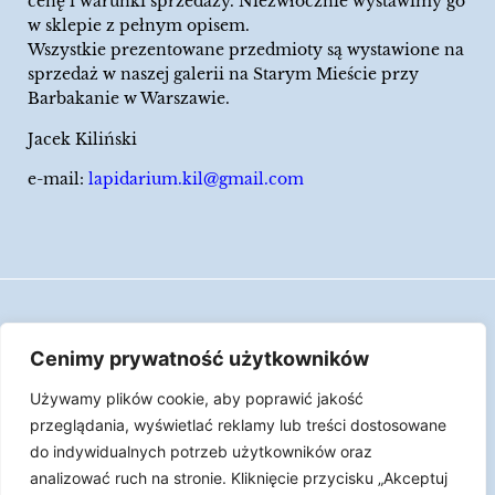
cenę i warunki sprzedaży. Niezwłocznie wystawimy go
w sklepie z pełnym opisem.
Wszystkie prezentowane przedmioty są wystawione na
sprzedaż w naszej galerii na Starym Mieście przy
Barbakanie w Warszawie.
Jacek Kiliński
e-mail:
lapidarium.kil@gmail.com
Wszelkie prawa zastrzeżone
Cenimy prywatność użytkowników
Polityka Cookies
Używamy plików cookie, aby poprawić jakość
LAPIDARIUM Jacka Kilińskiego | Człowiek jest
przeglądania, wyświetlać reklamy lub treści dostosowane
epizodem w życiu przedmiotów.
do indywidualnych potrzeb użytkowników oraz
analizować ruch na stronie. Kliknięcie przycisku „Akceptuj
Made with ♥︎ by
Skydoo