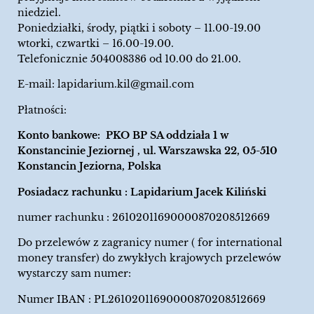
niedziel.
Poniedziałki, środy, piątki i soboty – 11.00-19.00
wtorki, czwartki – 16.00-19.00.
Telefonicznie 504008386 od 10.00 do 21.00.
E-mail:
lapidarium.kil@gmail.com
Płatności:
Konto bankowe: PKO BP SA oddziała 1 w
Konstancinie Jeziornej , ul. Warszawska 22, 05-510
Konstancin Jeziorna, Polska
Posiadacz rachunku : Lapidarium Jacek Kiliński
numer rachunku : 26102011690000870208512669
Do przelewów z zagranicy numer ( for international
money transfer) do zwykłych krajowych przelewów
wystarczy sam numer:
Numer IBAN : PL26102011690000870208512669