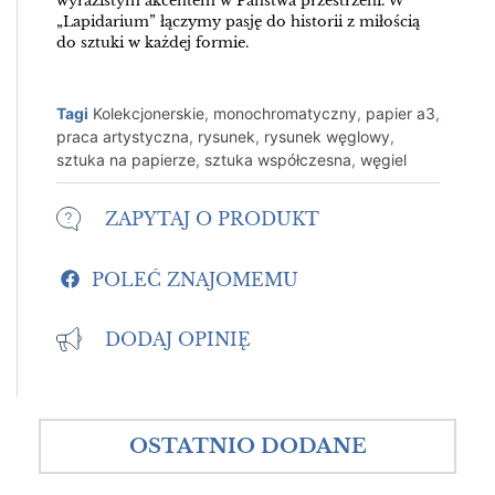
wyrazistym akcentem w Państwa przestrzeni. W
„Lapidarium” łączymy pasję do historii z miłością
do sztuki w każdej formie.
Tagi
Kolekcjonerskie
,
monochromatyczny
,
papier a3
,
praca artystyczna
,
rysunek
,
rysunek węglowy
,
sztuka na papierze
,
sztuka współczesna
,
węgiel
ZAPYTAJ O PRODUKT
POLEĆ ZNAJOMEMU
DODAJ OPINIĘ
OSTATNIO DODANE