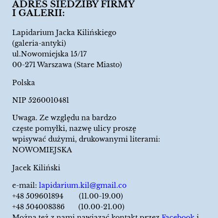
ADRES SIEDZIBY FIRMY
I GALERII:
Lapidarium Jacka Kilińskiego
(galeria-antyki)
ul.Nowomiejska 15/17
00-271 Warszawa (Stare Miasto)
Polska
NIP 5260010481
Uwaga. Ze względu na bardzo
częste pomyłki, nazwę ulicy proszę
wpisywać dużymi, drukowanymi literami:
NOWOMIEJSKA
Jacek Kiliński
e-mail:
lapidarium.kil@gmail.co
+48 509601894 (11.00-19.00)
+48 504008386 (10.00-21.00)
Można też z nami nawiązać kontakt przez
Facebook
i