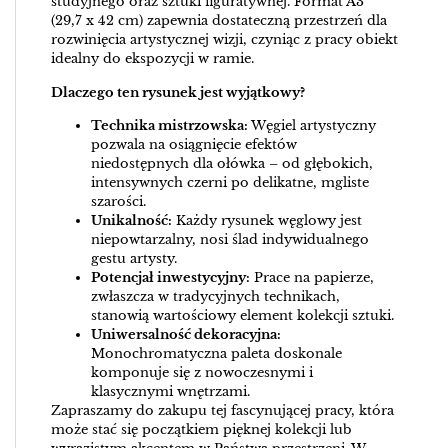
studyjnego oraz sztuki figuratywnej. Format A3
(29,7 x 42 cm) zapewnia dostateczną przestrzeń dla
rozwinięcia artystycznej wizji, czyniąc z pracy obiekt
idealny do ekspozycji w ramie.
Dlaczego ten rysunek jest wyjątkowy?
Technika mistrzowska:
Węgiel artystyczny
pozwala na osiągnięcie efektów
niedostępnych dla ołówka – od głębokich,
intensywnych czerni po delikatne, mgliste
szarości.
Unikalność:
Każdy rysunek węglowy jest
niepowtarzalny, nosi ślad indywidualnego
gestu artysty.
Potencjał inwestycyjny:
Prace na papierze,
zwłaszcza w tradycyjnych technikach,
stanowią wartościowy element kolekcji sztuki.
Uniwersalność dekoracyjna:
Monochromatyczna paleta doskonale
komponuje się z nowoczesnymi i
klasycznymi wnętrzami.
Zapraszamy do zakupu tej fascynującej pracy, która
może stać się początkiem pięknej kolekcji lub