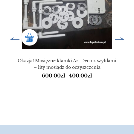
Okazja! Mosiężne klamki Art Deco z szyldami
– lity mosiądz do oczyszczenia
600.00
zł
400.00
zł