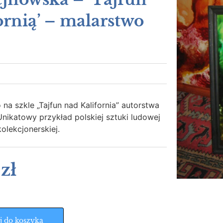
ornią’ – malarstwo
na szkle „Tajfun nad Kalifornia” autorstwa
Unikatowy przykład polskiej sztuki ludowej
olekcjonerskiej.
0
zł
j do koszyka