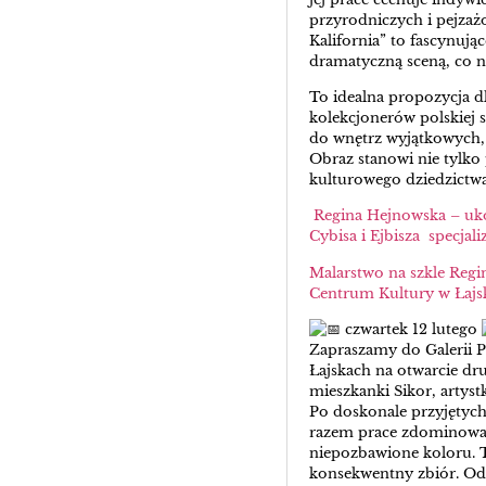
przyrodniczych i pejzaż
Kalifornia” to fascynując
dramatyczną sceną, co na
To idealna propozycja d
kolekcjonerów polskiej 
do wnętrz wyjątkowych, 
Obraz stanowi nie tylko 
kulturowego dziedzictwa
Regina Hejnowska – uko
Cybisa i Ejbisza specjali
Malarstwo na szkle Regi
Centrum Kultury w Łajs
czwartek 12 lutego
Zapraszamy do Galerii 
Łajskach na otwarcie dr
mieszkanki Sikor, artystk
Po doskonale przyjętych
razem prace zdominowane
niepozbawione koloru. 
konsekwentny zbiór. Od t