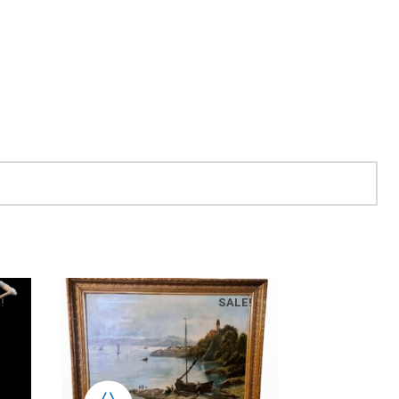
!
SALE!