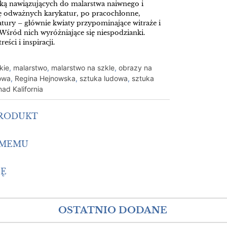
ką nawiązujących do malarstwa naiwnego i
kę odważnych karykatur, po pracochłonne,
ury – głównie kwiaty przypominające witraże i
 Wśród nich wyróżniające się niespodzianki.
ści i inspiracji.
kie
,
malarstwo
,
malarstwo na szkle
,
obrazy na
owa
,
Regina Hejnowska
,
sztuka ludowa
,
sztuka
nad Kalifornia
PRODUKT
OMEMU
IĘ
OSTATNIO DODANE