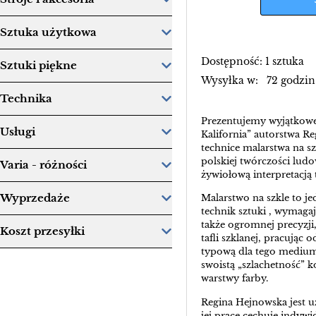
Sztuka użytkowa
Dostępność: 1 sztuka
Sztuki piękne
Wysyłka w: 72 godzin
Technika
Prezentujemy wyjątkowe 
Usługi
Kalifornia” autorstwa R
technice malarstwa na sz
polskiej twórczości ludo
Varia - różności
żywiołową interpretacją
Wyprzedaże
Malarstwo na szkle to je
technik sztuki , wymagaj
także ogromnej precyzji
Koszt przesyłki
tafli szklanej, pracując 
typową dla tego medium
swoistą „szlachetność” k
warstwy farby.
Regina Hejnowska jest uz
jej prace cechuje indyw