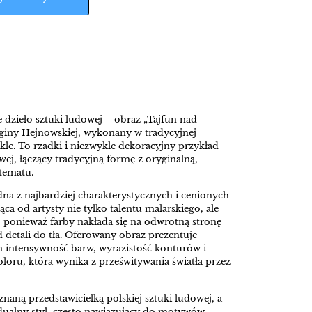
dzieło sztuki ludowej – obraz „Tajfun nad
eginy Hejnowskiej, wykonany w tradycyjnej
kle. To rzadki i niezwykle dekoracyjny przykład
wej, łączący tradycyjną formę z oryginalną,
 tematu.
dna z najbardziej charakterystycznych i cenionych
ąca od artysty nie tylko talentu malarskiego, ale
, ponieważ farby nakłada się na odwrotną stronę
od detali do tła. Oferowany obraz prezentuje
 intensywność barw, wyrazistość konturów i
oloru, która wynika z prześwitywania światła przez
naną przedstawicielką polskiej sztuki ludowej, a
idualny styl, często nawiązujący do motywów