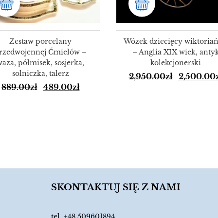
Zestaw porcelany
Wózek dziecięcy wiktoriań
rzedwojennej Ćmielów –
– Anglia XIX wiek, anty
waza, półmisek, sosjerka,
kolekcjonerski
solniczka, talerz
2,950.00
zł
2,500.00
889.00
zł
489.00
zł
SKONTAKTUJ SIĘ Z NAMI
tel.
+48 509601894