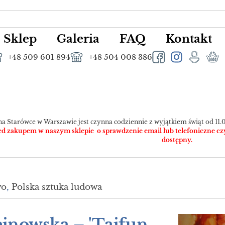
Sklep
Galeria
FAQ
Kontakt
+48 509 601 894
+48 504 008 386
na Starówce w Warszawie jest czynna codziennie z wyjątkiem świąt od 11.0
 zakupem w naszym sklepie o sprawdzenie email lub telefoniczne czy pr
dostępny.
wo
,
Polska sztuka ludowa
jnowska – 'Tajfun