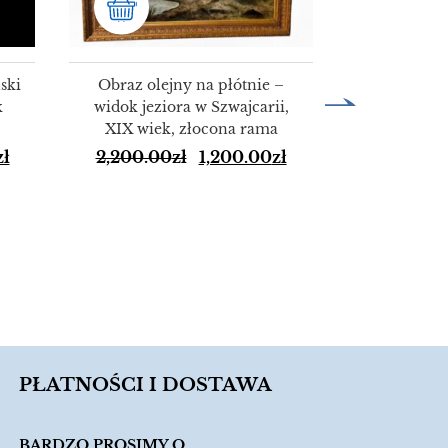
ski
Obraz olejny na płótnie –
k
widok jeziora w Szwajcarii,
XIX wiek, złocona rama
HURT 50 
zł
2,200.00
zł
1,200.00
zł
alumini
KO
150.00
PŁATNOŚCI I DOSTAWA
BARDZO PROSIMY O