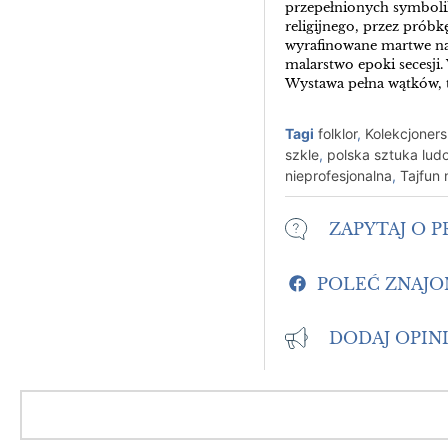
przepełnionych symboli
religijnego, przez prób
wyrafinowane martwe nat
malarstwo epoki secesji.
Wystawa pełna wątków, tre
Tagi
folklor
,
Kolekcjoners
szkle
,
polska sztuka lud
nieprofesjonalna
,
Tajfun 
ZAPYTAJ O 
POLEĆ ZNAJ
DODAJ OPIN