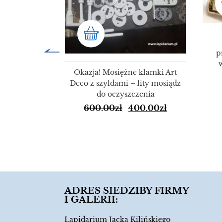
p
Okazja! Mosiężne klamki Art
Deco z szyldami – lity mosiądz
do oczyszczenia
600.00
zł
400.00
zł
ulety Świata
72
9.00
zł
ADRES SIEDZIBY FIRMY
I GALERII:
Lapidarium Jacka Kilińskiego