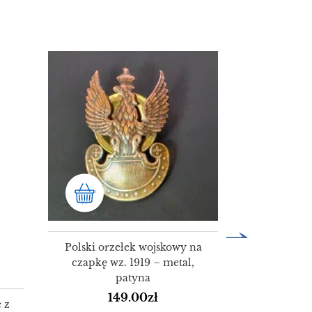
Medal 'Za
ZSRR 1944 –
ś
3
Polski orzełek wojskowy na
czapkę wz. 1919 – metal,
patyna
149.00
zł
 z