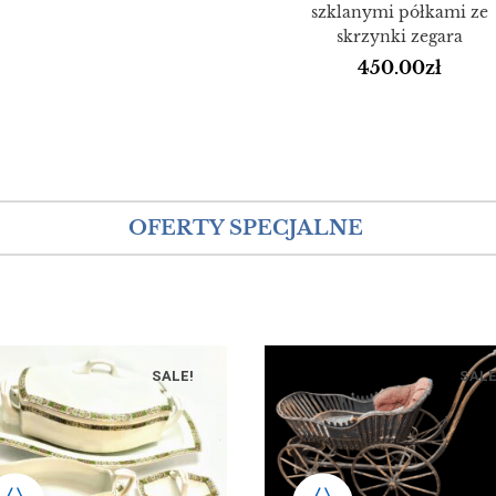
szklanymi półkami ze
skrzynki zegara
450.00
zł
OFERTY SPECJALNE
SALE!
SALE