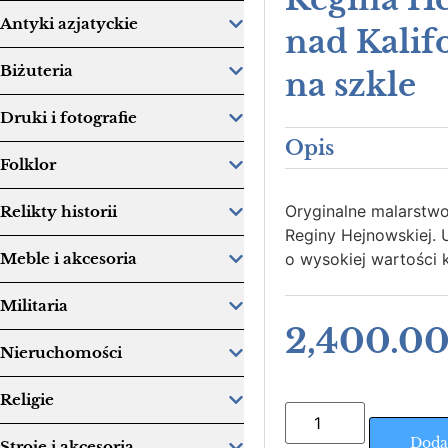
Antyki azjatyckie
nad Kalif
Biżuteria
na szkle
Druki i fotografie
Opis
Folklor
Oryginalne malarstwo 
Relikty historii
Reginy Hejnowskiej. 
o wysokiej wartości k
Meble i akcesoria
Militaria
2,400.0
Nieruchomości
Religie
Doda
Stroje i akcesoria