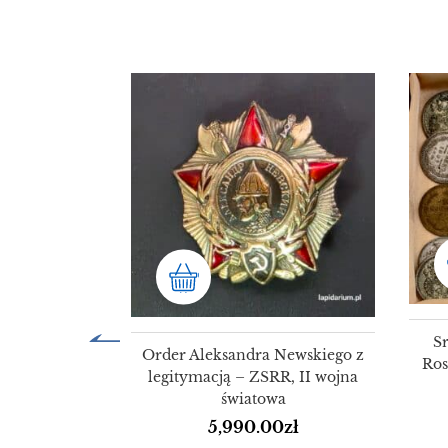
S
Order Aleksandra Newskiego z
Ros
legitymacją – ZSRR, II wojna
światowa
5,990.00
zł
ka wodna