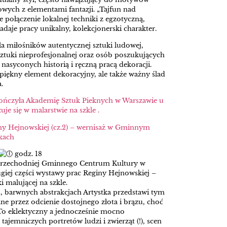
owych z elementami fantazji. „Tajfun nad
e połączenie lokalnej techniki z egzotyczną,
daje pracy unikalny, kolekcjonerski charakter.
la miłośników autentycznej sztuki ludowej,
sztuki nieprofesjonalnej oraz osób poszukujących
nasyconych historią i ręczną pracą dekoracji.
piękny element dekoracyjny, ale także ważny ślad
.
ńczyła Akademię Sztuk Pieknych w Warszawie u
zuje się w malarstwie na szkle .
ny Hejnowskiej (cz.2) – wernisaż w Gminnym
kach
godz. 18
Przechodniej Gminnego Centrum Kultury w
ugiej części wystawy prac Reginy Hejnowskiej –
i malującej na szkle.
, barwnych abstrakcjach Artystka przedstawi tym
 przez odcienie dostojnego złota i brązu, choć
To eklektyczny a jednocześnie mocno
ajemniczych portretów ludzi i zwierząt (!), scen