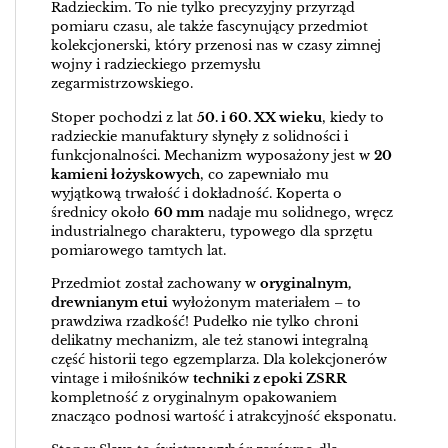
Radzieckim. To nie tylko precyzyjny przyrząd
pomiaru czasu, ale także fascynujący przedmiot
kolekcjonerski, który przenosi nas w czasy zimnej
wojny i radzieckiego przemysłu
zegarmistrzowskiego.
Stoper pochodzi z lat
50. i 60. XX wieku
, kiedy to
radzieckie manufaktury słynęły z solidności i
funkcjonalności. Mechanizm wyposażony jest w
20
kamieni łożyskowych
, co zapewniało mu
wyjątkową trwałość i dokładność. Koperta o
średnicy około
60 mm
nadaje mu solidnego, wręcz
industrialnego charakteru, typowego dla sprzętu
pomiarowego tamtych lat.
Przedmiot został zachowany w
oryginalnym,
drewnianym etui
wyłożonym materiałem – to
prawdziwa rzadkość! Pudełko nie tylko chroni
delikatny mechanizm, ale też stanowi integralną
część historii tego egzemplarza. Dla kolekcjonerów
vintage i miłośników
techniki z epoki ZSRR
kompletność z oryginalnym opakowaniem
znacząco podnosi wartość i atrakcyjność eksponatu.