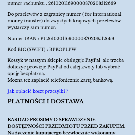
numer rachunku : 26102011690000870208512669
Do przelewów z zagranicy numer ( for international
money transfer) do zwykłych krajowych przelewów
wystarczy sam numer:
Numer IBAN : PL26102011690000870208512669
Kod BIC (SWIFT) : BPKOPLPW
Koszyk w naszym sklepie obsługuje
PayPal
ale trzeba
doliczyc prowizje PayPal od całej kwoty lub wybrać
opcję bezpłatrną.
Można też zapłacić telefonicznie kartą bankową.
Jak opłacić koszt przesyłki ?
PŁATNOŚCI I DOSTAWA
BARDZO PROSIMY O SPRAWDZENIE
DOSTĘPNOŚCI PRZEDMIOTU PRZED ZAKUPEM.
Na życzenie kupujacego bezwłocznie wykonamy