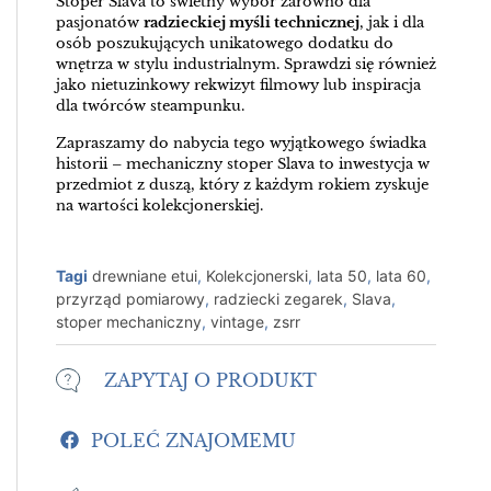
Stoper Slava to świetny wybór zarówno dla
pasjonatów
radzieckiej myśli technicznej
, jak i dla
osób poszukujących unikatowego dodatku do
wnętrza w stylu industrialnym. Sprawdzi się również
jako nietuzinkowy rekwizyt filmowy lub inspiracja
dla twórców steampunku.
Zapraszamy do nabycia tego wyjątkowego świadka
historii – mechaniczny stoper Slava to inwestycja w
przedmiot z duszą, który z każdym rokiem zyskuje
na wartości kolekcjonerskiej.
Tagi
drewniane etui
,
Kolekcjonerski
,
lata 50
,
lata 60
,
przyrząd pomiarowy
,
radziecki zegarek
,
Slava
,
stoper mechaniczny
,
vintage
,
zsrr
ZAPYTAJ O PRODUKT
POLEĆ ZNAJOMEMU