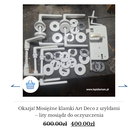
SALE!
Okazja! Mosiężne klamki Art Deco z szyldami
– lity mosiądz do oczyszczenia
600.00
zł
400.00
zł