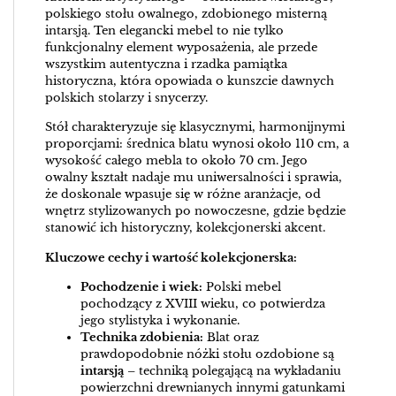
polskiego stołu owalnego, zdobionego misterną
intarsją. Ten elegancki mebel to nie tylko
funkcjonalny element wyposażenia, ale przede
wszystkim autentyczna i rzadka pamiątka
historyczna, która opowiada o kunszcie dawnych
polskich stolarzy i snycerzy.
Stół charakteryzuje się klasycznymi, harmonijnymi
proporcjami: średnica blatu wynosi około 110 cm, a
wysokość całego mebla to około 70 cm. Jego
owalny kształt nadaje mu uniwersalności i sprawia,
że doskonale wpasuje się w różne aranżacje, od
wnętrz stylizowanych po nowoczesne, gdzie będzie
stanowić ich historyczny, kolekcjonerski akcent.
Kluczowe cechy i wartość kolekcjonerska:
Pochodzenie i wiek:
Polski mebel
pochodzący z XVIII wieku, co potwierdza
jego stylistyka i wykonanie.
Technika zdobienia:
Blat oraz
prawdopodobnie nóżki stołu ozdobione są
intarsją
– techniką polegającą na wykładaniu
powierzchni drewnianych innymi gatunkami