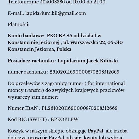
Telefonicznie 504008386 od 10.00 do 21.00.
E-mail:
lapidarium.kil@gmail.com
Płatności:
Konto bankowe: PKO BP SA oddziała 1 w
Konstancinie Jeziornej , ul. Warszawska 22, 05-510
Konstancin Jeziorna, Polska
Posiadacz rachunku : Lapidarium Jacek Kiliński
numer rachunku : 26102011690000870208512669
Do przelewów z zagranicy numer ( for international
money transfer) do zwykłych krajowych przelewów
wystarczy sam numer:
Numer IBAN : PL26102011690000870208512669
Kod BIC (SWIFT) : BPKOPLPW
Koszyk w naszym sklepie obsługuje
PayPal
ale trzeba
doliczyc prowizje PayPal od całej kwoty lub wybrać