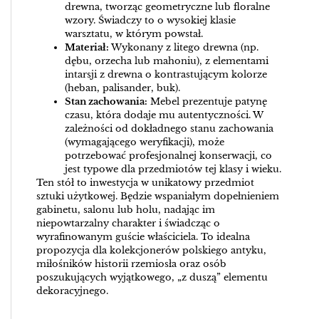
drewna, tworząc geometryczne lub floralne
wzory. Świadczy to o wysokiej klasie
warsztatu, w którym powstał.
Materiał:
Wykonany z litego drewna (np.
dębu, orzecha lub mahoniu), z elementami
intarsji z drewna o kontrastującym kolorze
(heban, palisander, buk).
Stan zachowania:
Mebel prezentuje patynę
czasu, która dodaje mu autentyczności. W
zależności od dokładnego stanu zachowania
(wymagającego weryfikacji), może
potrzebować profesjonalnej konserwacji, co
jest typowe dla przedmiotów tej klasy i wieku.
Ten stół to inwestycja w unikatowy przedmiot
sztuki użytkowej. Będzie wspaniałym dopełnieniem
gabinetu, salonu lub holu, nadając im
niepowtarzalny charakter i świadcząc o
wyrafinowanym guście właściciela. To idealna
propozycja dla kolekcjonerów polskiego antyku,
miłośników historii rzemiosła oraz osób
poszukujących wyjątkowego, „z duszą” elementu
dekoracyjnego.