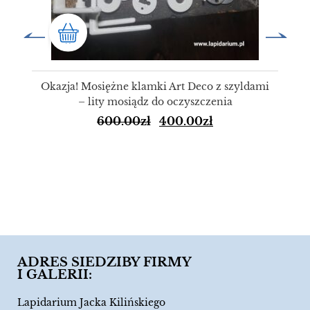
Okazja! Mosiężne klamki Art Deco z szyldami
– lity mosiądz do oczyszczenia
600.00
zł
400.00
zł
ADRES SIEDZIBY FIRMY
I GALERII:
Lapidarium Jacka Kilińskiego