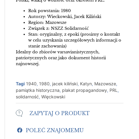
Polski, walką o wolność oraz okresem PRL.
Rok powstania: 1980
Autorzy: Wieckowski, Jacek Kiliński
Region: Mazowsze
Związek z: NSZZ Solidarność
Stan: oryginalny, z epoki (prosimy o kontakt
w celu uzyskania szczegółowych informacji o
stanie zachowania)
Idealny do zbiorów varsavianistycznych,
patriotycznych oraz jako dokument historii
najnowszej.
Tagi
1940
,
1980
,
jacek kiliński
,
Katyn
,
Mazowsze
,
pamiątka historyczna
,
plakat propagandowy
,
PRL
,
solidarność
,
Więckowski
ZAPYTAJ O PRODUKT
POLEĆ ZNAJOMEMU