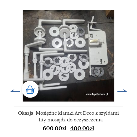
SALE!
Okazja! Mosiężne klamki Art Deco z szyldami
– lity mosiądz do oczyszczenia
600.00
zł
400.00
zł