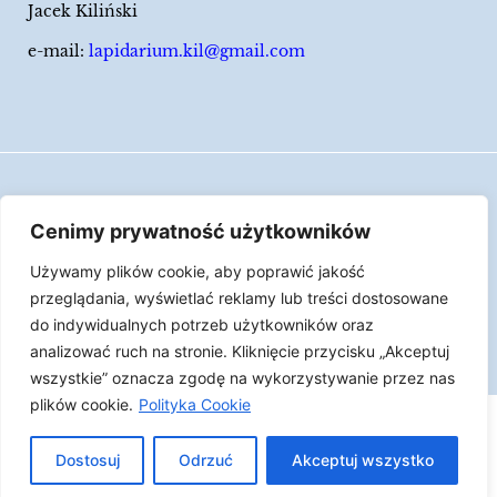
Jacek Kiliński
e-mail:
lapidarium.kil@gmail.com
Wszelkie prawa zastrzeżone
Cenimy prywatność użytkowników
Polityka Cookies
Używamy plików cookie, aby poprawić jakość
LAPIDARIUM Jacka Kilińskiego | Człowiek jest
przeglądania, wyświetlać reklamy lub treści dostosowane
epizodem w życiu przedmiotów.
do indywidualnych potrzeb użytkowników oraz
analizować ruch na stronie. Kliknięcie przycisku „Akceptuj
Made with ♥︎ by
Skydoo
wszystkie” oznacza zgodę na wykorzystywanie przez nas
plików cookie.
Polityka Cookie
Dostosuj
Odrzuć
Akceptuj wszystko