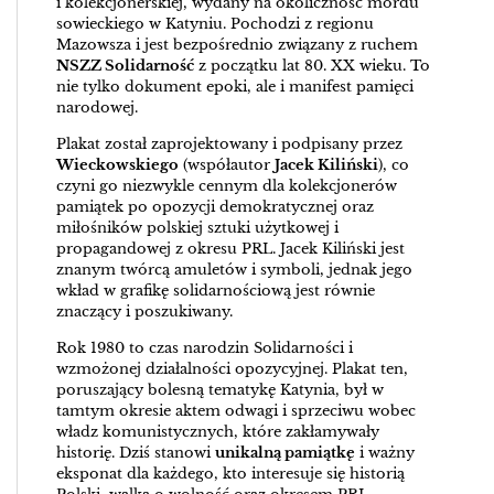
i kolekcjonerskiej, wydany na okoliczność mordu
sowieckiego w Katyniu. Pochodzi z regionu
Mazowsza i jest bezpośrednio związany z ruchem
NSZZ Solidarność
z początku lat 80. XX wieku. To
nie tylko dokument epoki, ale i manifest pamięci
narodowej.
Plakat został zaprojektowany i podpisany przez
Wieckowskiego
(współautor
Jacek Kiliński
), co
czyni go niezwykle cennym dla kolekcjonerów
pamiątek po opozycji demokratycznej oraz
miłośników polskiej sztuki użytkowej i
propagandowej z okresu PRL. Jacek Kiliński jest
znanym twórcą amuletów i symboli, jednak jego
wkład w grafikę solidarnościową jest równie
znaczący i poszukiwany.
Rok 1980 to czas narodzin Solidarności i
wzmożonej działalności opozycyjnej. Plakat ten,
poruszający bolesną tematykę Katynia, był w
tamtym okresie aktem odwagi i sprzeciwu wobec
władz komunistycznych, które zakłamywały
historię. Dziś stanowi
unikalną pamiątkę
i ważny
eksponat dla każdego, kto interesuje się historią