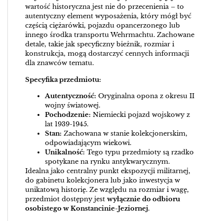
wartość historyczna jest nie do przecenienia – to
autentyczny element wyposażenia, który mógł być
częścią ciężarówki, pojazdu opancerzonego lub
innego środka transportu Wehrmachtu. Zachowane
detale, takie jak specyficzny bieżnik, rozmiar i
konstrukcja, mogą dostarczyć cennych informacji
dla znawców tematu.
Specyfika przedmiotu:
Autentyczność:
Oryginalna opona z okresu II
wojny światowej.
Pochodzenie:
Niemiecki pojazd wojskowy z
lat 1939-1945.
Stan:
Zachowana w stanie kolekcjonerskim,
odpowiadającym wiekowi.
Unikalność:
Tego typu przedmioty są rzadko
spotykane na rynku antykwarycznym.
Idealna jako centralny punkt ekspozycji militarnej,
do gabinetu kolekcjonera lub jako inwestycja w
unikatową historię. Ze względu na rozmiar i wagę,
przedmiot dostępny jest
wyłącznie do odbioru
osobistego w Konstancinie-Jeziornej
.