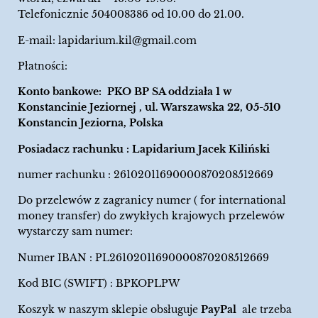
Telefonicznie 504008386 od 10.00 do 21.00.
E-mail:
lapidarium.kil@gmail.com
Płatności:
Konto bankowe: PKO BP SA oddziała 1 w
Konstancinie Jeziornej , ul. Warszawska 22, 05-510
Konstancin Jeziorna, Polska
Posiadacz rachunku : Lapidarium Jacek Kiliński
numer rachunku : 26102011690000870208512669
Do przelewów z zagranicy numer ( for international
money transfer) do zwykłych krajowych przelewów
wystarczy sam numer:
Numer IBAN : PL26102011690000870208512669
Kod BIC (SWIFT) : BPKOPLPW
Koszyk w naszym sklepie obsługuje
PayPal
ale trzeba