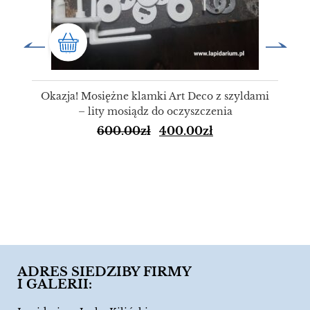
Okazja! Mosiężne klamki Art Deco z szyldami
– lity mosiądz do oczyszczenia
600.00
zł
400.00
zł
ADRES SIEDZIBY FIRMY
I GALERII: