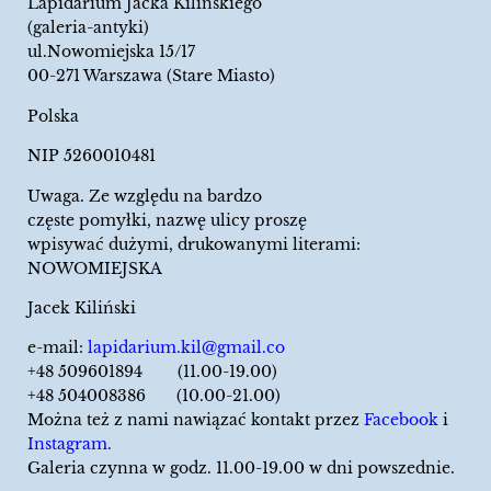
Lapidarium Jacka Kilińskiego
(galeria-antyki)
ul.Nowomiejska 15/17
00-271 Warszawa (Stare Miasto)
Polska
NIP 5260010481
Uwaga. Ze względu na bardzo
częste pomyłki, nazwę ulicy proszę
wpisywać dużymi, drukowanymi literami:
NOWOMIEJSKA
Jacek Kiliński
e-mail:
lapidarium.kil@gmail.co
+48 509601894 (11.00-19.00)
+48 504008386 (10.00-21.00)
Można też z nami nawiązać kontakt przez
Facebook
i
Instagram.
Galeria czynna w godz. 11.00-19.00 w dni powszednie.