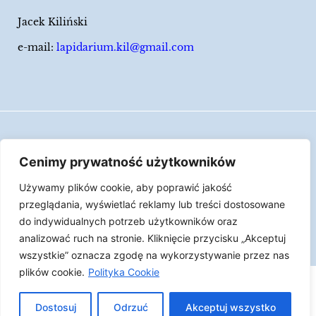
Jacek Kiliński
e-mail:
lapidarium.kil@gmail.com
Wszelkie prawa zastrzeżone
Cenimy prywatność użytkowników
Polityka Cookies
Używamy plików cookie, aby poprawić jakość
LAPIDARIUM Jacka Kilińskiego | Człowiek jest
przeglądania, wyświetlać reklamy lub treści dostosowane
epizodem w życiu przedmiotów.
do indywidualnych potrzeb użytkowników oraz
analizować ruch na stronie. Kliknięcie przycisku „Akceptuj
Made with ♥︎ by
Skydoo
wszystkie” oznacza zgodę na wykorzystywanie przez nas
plików cookie.
Polityka Cookie
Dostosuj
Odrzuć
Akceptuj wszystko