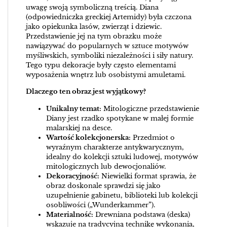
uwagę swoją symboliczną treścią. Diana
(odpowiedniczka greckiej Artemidy) była czczona
jako opiekunka lasów, zwierząt i dziewic.
Przedstawienie jej na tym obrazku może
nawiązywać do popularnych w sztuce motywów
myśliwskich, symboliki niezależności i siły natury.
Tego typu dekoracje były często elementami
wyposażenia wnętrz lub osobistymi amuletami.
Dlaczego ten obraz jest wyjątkowy?
Unikalny temat:
Mitologiczne przedstawienie
Diany jest rzadko spotykane w małej formie
malarskiej na desce.
Wartość kolekcjonerska:
Przedmiot o
wyraźnym charakterze antykwarycznym,
idealny do kolekcji sztuki ludowej, motywów
mitologicznych lub dewocjonaliów.
Dekoracyjność:
Niewielki format sprawia, że
obraz doskonale sprawdzi się jako
uzupełnienie gabinetu, biblioteki lub kolekcji
osobliwości („Wunderkammer”).
Materialność:
Drewniana podstawa (deska)
wskazuje na tradycyjną technikę wykonania,