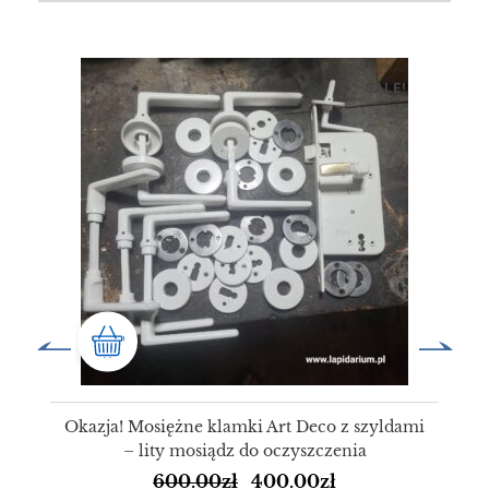
SALE!
Okazja! Mosiężne klamki Art Deco z szyldami
– lity mosiądz do oczyszczenia
600.00
zł
400.00
zł