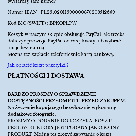
wystarczy sam numer:
Numer IBAN : PL26102011690000870208512669
Kod BIC (SWIFT) : BPKOPLPW
Koszyk w naszym sklepie obsługuje
PayPal
ale trzeba
doliczyc prowizje PayPal od całej kwoty lub wybrać
opcję bezpłatrną.
Można też zapłacić telefonicznie kartą bankową.
Jak opłacić koszt przesyłki ?
PŁATNOŚCI I DOSTAWA
BARDZO PROSIMY O SPRAWDZENIE
DOSTĘPNOŚCI PRZEDMIOTU PRZED ZAKUPEM.
Na życzenie kupujacego bezwłocznie wykonamy
dodatkowe fotografie.
PROSIMY O DODANIE DO KOSZYKA KOSZTU
PRZESYŁKI, KTÓRY JEST PODANY JAK OSOBNY
PRODUKT. Można tez złożyć zapytanie o koszt