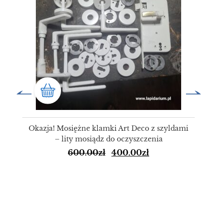
Okazja! Mosiężne klamki Art Deco z szyldami
– lity mosiądz do oczyszczenia
600.00
zł
400.00
zł