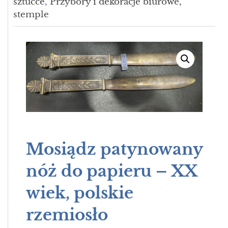
sztućce
,
Przybory i dekoracje biurowe,
stemple
Mosiądz patynowany
nóż do papieru – XX
wiek, polskie
rzemiosło