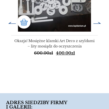
Okazja! Mosiężne klamki Art Deco z szyldami
– lity mosiądz do oczyszczenia
600.00
zł
400.00
zł
ADRES SIEDZIBY FIRMY
I GALERII: