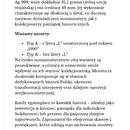
Ag 999, waży dokładnie 31,1 grama (jedną uncję
trojańską) i ma średnicę 39 mm. Jej wykonanie
charakteryzuje się dbałością o detal, co docenią
zarówno doświadczeni numizmatycy, jak i
kolekcjonerzy pamiątek historycznych.
Warianty monety:
Typ A – z literą „L” umieszczoną pod rokiem
„1990”
Typ B – bez litery „L”
Na rynku numizmatycznym oba warianty są
poszukiwane, a różnica w oznaczeniu może
wpływać na ich wartość kolekcjonerską. Moneta ta
doskonale komponuje się w zbiorach
dedykowanych historii Polski, okresowi
transformacji ustrojowej oraz dziejom opozycji
antykomunistycznej.
Każdy egzemplarz to kawałek historii – idealny jako
inwestycja w kruszec, pamiątka dla miłośników
Solidarności lub prezent dla pasjonata dziejów
najnowszych. Zapraszamy do obejrzenia skanów i
powiększeń, które oddają stan zachowania monety.