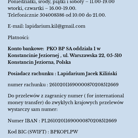
Poniedziałki, środy, piątki i soboty – 11.00-19.00
wtorki, czwartki – 16.00-19.00.
Telefonicznie 504008386 od 10.00 do 21.00.
E-mail:
lapidarium.kil@gmail.com
Płatności:
Konto bankowe: PKO BP SA oddziała 1 w
Konstancinie Jeziornej , ul. Warszawska 22, 05-510
Konstancin Jeziorna, Polska
Posiadacz rachunku : Lapidarium Jacek Kiliński
numer rachunku : 26102011690000870208512669
Do przelewów z zagranicy numer ( for international
money transfer) do zwykłych krajowych przelewów
wystarczy sam numer:
Numer IBAN : PL26102011690000870208512669
Kod BIC (SWIFT) : BPKOPLPW