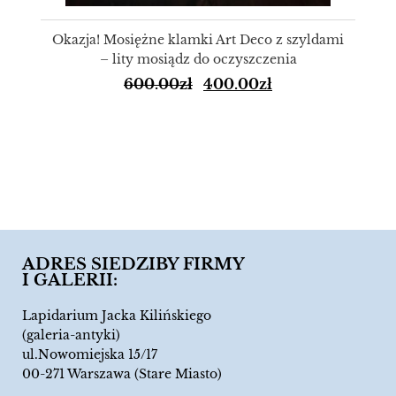
Okazja! Mosiężne klamki Art Deco z szyldami
– lity mosiądz do oczyszczenia
600.00
zł
400.00
zł
ADRES SIEDZIBY FIRMY
I GALERII:
Lapidarium Jacka Kilińskiego
(galeria-antyki)
ul.Nowomiejska 15/17
00-271 Warszawa (Stare Miasto)