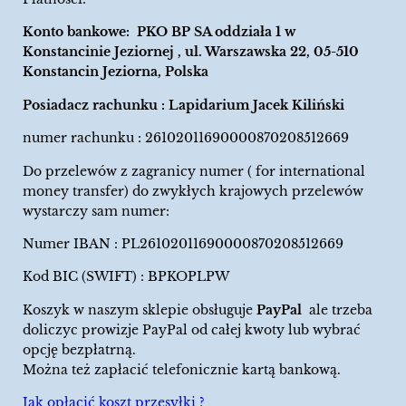
Konto bankowe: PKO BP SA oddziała 1 w
Konstancinie Jeziornej , ul. Warszawska 22, 05-510
Konstancin Jeziorna, Polska
Posiadacz rachunku : Lapidarium Jacek Kiliński
numer rachunku : 26102011690000870208512669
Do przelewów z zagranicy numer ( for international
money transfer) do zwykłych krajowych przelewów
wystarczy sam numer:
Numer IBAN : PL26102011690000870208512669
Kod BIC (SWIFT) : BPKOPLPW
Koszyk w naszym sklepie obsługuje
PayPal
ale trzeba
doliczyc prowizje PayPal od całej kwoty lub wybrać
opcję bezpłatrną.
Można też zapłacić telefonicznie kartą bankową.
Jak opłacić koszt przesyłki ?