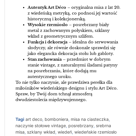
Autentyk Art Déco
– oryginalna misa z lat 20.
z wiedeńską metryką, co podnosi jej wartość
historyczną i kolekcjonerską.
Wysokie rzemiosło
– posrebrzany biały
metal z zachowanym połyskiem, szklany
wkład z geometrycznym szlifem.
Funkcja i dekoracja
– idealna do serwowania
słodyczy, ale równie doskonale sprawdzi się
jako elegancka dekoracja stołu lub gabloty.
Stan zachowania
– przedmiot w dobrym
stanie vintage, z naturalnymi śladami patyny
na posrebrzaniu, które dodają mu
autentycznego uroku.
To nie tylko naczynie, ale prawdziwa perełka dla
miłośników wiedeńskiego designu i stylu Art Déco.
Spraw, by Twój dom tchnął atmosferą
dwudziestolecia międzywojennego.
Tagi
art deco
,
bomboniera
,
misa na ciasteczka
,
naczynie stołowe vintage
,
posrebrzany
,
srebrna
misa
,
szklany wkład
,
wiedeń
,
wiedeńskie rzemiosło