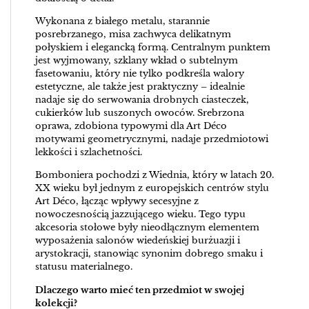
Wykonana z białego metalu, starannie
posrebrzanego, misa zachwyca delikatnym
połyskiem i elegancką formą. Centralnym punktem
jest wyjmowany, szklany wkład o subtelnym
fasetowaniu, który nie tylko podkreśla walory
estetyczne, ale także jest praktyczny – idealnie
nadaje się do serwowania drobnych ciasteczek,
cukierków lub suszonych owoców. Srebrzona
oprawa, zdobiona typowymi dla Art Déco
motywami geometrycznymi, nadaje przedmiotowi
lekkości i szlachetności.
Bomboniera pochodzi z Wiednia, który w latach 20.
XX wieku był jednym z europejskich centrów stylu
Art Déco, łącząc wpływy secesyjne z
nowoczesnością jazzującego wieku. Tego typu
akcesoria stołowe były nieodłącznym elementem
wyposażenia salonów wiedeńskiej burżuazji i
arystokracji, stanowiąc synonim dobrego smaku i
statusu materialnego.
Dlaczego warto mieć ten przedmiot w swojej
kolekcji?