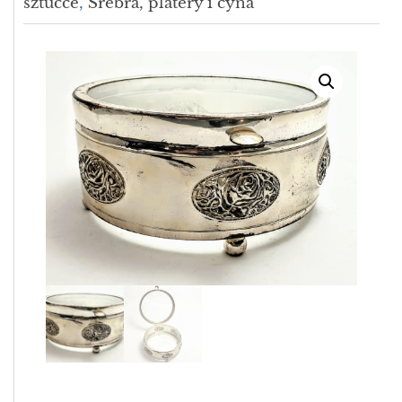
sztućce
,
Srebra, platery i cyna