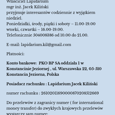
Właściciel Lapidarium
mgr inż. Jacek Kiliński
przyjmuje interesantów codziennie z wyjątkiem
niedziel.
Poniedziałki, środy, piątki i soboty – 11.00-19.00
wtorki, czwartki – 16.00-19.00.
Telefonicznie 504008386 od 10.00 do 21.00.
E-mail:
lapidarium.kil@gmail.com
Płatności:
Konto bankowe: PKO BP SA oddziała 1 w
Konstancinie Jeziornej , ul. Warszawska 22, 05-510
Konstancin Jeziorna, Polska
Posiadacz rachunku : Lapidarium Jacek Kiliński
numer rachunku : 26102011690000870208512669
Do przelewów z zagranicy numer ( for international
money transfer) do zwykłych krajowych przelewów
wystarczy sam numer: