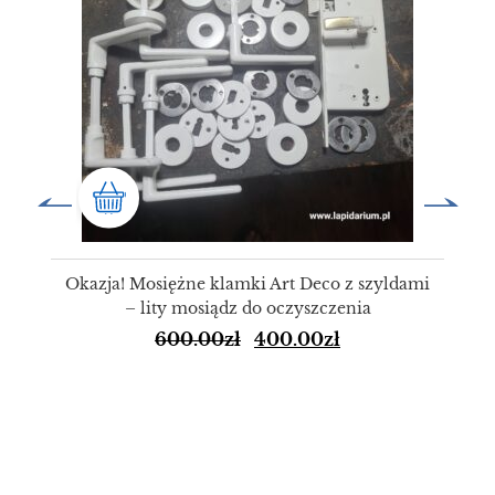
Okazja! Mosiężne klamki Art Deco z szyldami
– lity mosiądz do oczyszczenia
600.00
zł
400.00
zł