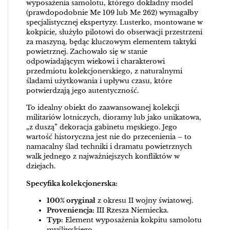
wyposażenia samolotu, którego dokładny model
(prawdopodobnie Me 109 lub Me 262) wymagałby
specjalistycznej ekspertyzy. Lusterko, montowane w
kokpicie, służyło pilotowi do obserwacji przestrzeni
za maszyną, będąc kluczowym elementem taktyki
powietrznej. Zachowało się w stanie
odpowiadającym wiekowi i charakterowi
przedmiotu kolekcjonerskiego, z naturalnymi
śladami użytkowania i upływu czasu, które
potwierdzają jego autentyczność.
To idealny obiekt do zaawansowanej kolekcji
militariów lotniczych, dioramy lub jako unikatowa,
„z duszą” dekoracja gabinetu męskiego. Jego
wartość historyczna jest nie do przecenienia – to
namacalny ślad techniki i dramatu powietrznych
walk jednego z najważniejszych konfliktów w
dziejach.
Specyfika kolekcjonerska:
100% oryginał
z okresu II wojny światowej.
Proveniencja:
III Rzesza Niemiecka.
Typ:
Element wyposażenia kokpitu samolotu
myśliwskiego.