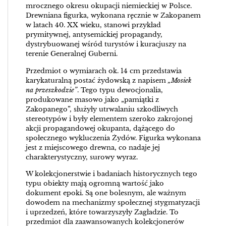
mrocznego okresu okupacji niemieckiej w Polsce.
Drewniana figurka, wykonana ręcznie w Zakopanem
w latach 40. XX wieku, stanowi przykład
prymitywnej, antysemickiej propagandy,
dystrybuowanej wśród turystów i kuracjuszy na
terenie Generalnej Guberni.
Przedmiot o wymiarach ok. 14 cm przedstawia
karykaturalną postać żydowską z napisem
„Mosiek
na przeszkodzie”
. Tego typu dewocjonalia,
produkowane masowo jako „pamiątki z
Zakopanego”, służyły utrwalaniu szkodliwych
stereotypów i były elementem szeroko zakrojonej
akcji propagandowej okupanta, dążącego do
społecznego wykluczenia Żydów. Figurka wykonana
jest z miejscowego drewna, co nadaje jej
charakterystyczny, surowy wyraz.
W kolekcjonerstwie i badaniach historycznych tego
typu obiekty mają ogromną wartość jako
dokument epoki. Są one bolesnym, ale ważnym
dowodem na mechanizmy społecznej stygmatyzacji
i uprzedzeń, które towarzyszyły Zagładzie. To
przedmiot dla zaawansowanych kolekcjonerów