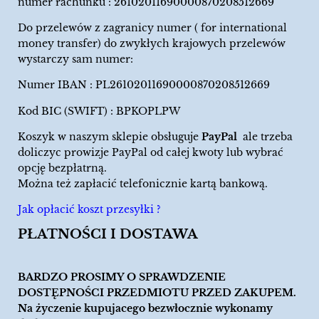
numer rachunku : 26102011690000870208512669
Do przelewów z zagranicy numer ( for international
money transfer) do zwykłych krajowych przelewów
wystarczy sam numer:
Numer IBAN : PL26102011690000870208512669
Kod BIC (SWIFT) : BPKOPLPW
Koszyk w naszym sklepie obsługuje
PayPal
ale trzeba
doliczyc prowizje PayPal od całej kwoty lub wybrać
opcję bezpłatrną.
Można też zapłacić telefonicznie kartą bankową.
Jak opłacić koszt przesyłki ?
PŁATNOŚCI I DOSTAWA
BARDZO PROSIMY O SPRAWDZENIE
DOSTĘPNOŚCI PRZEDMIOTU PRZED ZAKUPEM.
Na życzenie kupujacego bezwłocznie wykonamy