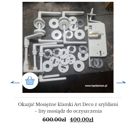
SALE!
Okazja! Mosiężne klamki Art Deco z szyldami
– lity mosiądz do oczyszczenia
600.00
zł
400.00
zł