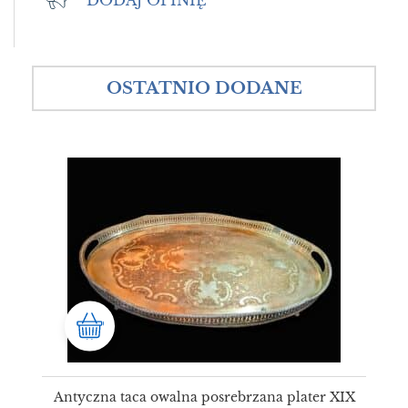
OSTATNIO DODANE
Antyczna taca owalna posrebrzana plater XIX