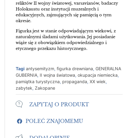
reliktów II wojny światowej, varsavianów, badaczy
Holokaustu oraz instytucji muzealnych i
edukacyjnych, zajmujących się pamięcią o tym
okresie.
Figurka jest w stanie odpowiadającym wiekowi, z
naturalnymi śladami użytkowania. Jej posiadanie
wiąże się z obowiązkiem odpowiedzialnego i
etycznego przekazu historycznego.
Tagi
antysemityzm
,
figurka drewniana
,
GENERALNA
GUBERNIA
,
II wojna światowa
,
okupacja niemiecka
,
pamiątka turystyczna
,
propaganda
,
XX wiek
,
zabytek
,
Zakopane
ZAPYTAJ O PRODUKT
POLEĆ ZNAJOMEMU
DODAJ OPINIĘ