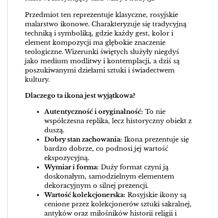
Przedmiot ten reprezentuje klasyczne, rosyjskie
malarstwo ikonowe. Charakteryzuje się tradycyjną
techniką i symboliką, gdzie każdy gest, kolor i
element kompozycji ma głębokie znaczenie
teologiczne. Wizerunki świętych służyły niegdyś
jako medium modlitwy i kontemplacji, a dziś są
poszukiwanymi dziełami sztuki i świadectwem
kultury.
Dlaczego ta ikona jest wyjątkowa?
Autentyczność i oryginalność:
To nie
współczesna replika, lecz historyczny obiekt z
duszą.
Dobry stan zachowania:
Ikona prezentuje się
bardzo dobrze, co podnosi jej wartość
ekspozycyjną.
Wymiar i forma:
Duży format czyni ją
doskonałym, samodzielnym elementem
dekoracyjnym o silnej prezencji.
Wartość kolekcjonerska:
Rosyjskie ikony są
cenione przez kolekcjonerów sztuki sakralnej,
antyków oraz miłośników historii religii i