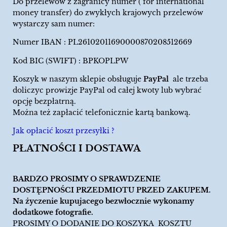
Do przelewów z zagranicy numer ( for international
money transfer) do zwykłych krajowych przelewów
wystarczy sam numer:
Numer IBAN : PL26102011690000870208512669
Kod BIC (SWIFT) : BPKOPLPW
Koszyk w naszym sklepie obsługuje
PayPal
ale trzeba
doliczyc prowizje PayPal od całej kwoty lub wybrać
opcję bezpłatrną.
Można też zapłacić telefonicznie kartą bankową.
Jak opłacić koszt przesyłki ?
PŁATNOŚCI I DOSTAWA
BARDZO PROSIMY O SPRAWDZENIE
DOSTĘPNOŚCI PRZEDMIOTU PRZED ZAKUPEM.
Na życzenie kupujacego bezwłocznie wykonamy
dodatkowe fotografie.
PROSIMY O DODANIE DO KOSZYKA KOSZTU