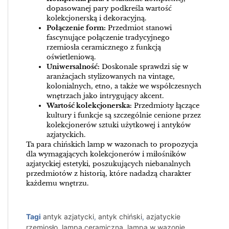
dopasowanej pary podkreśla wartość
kolekcjonerską i dekoracyjną.
Połączenie form:
Przedmiot stanowi
fascynujące połączenie tradycyjnego
rzemiosła ceramicznego z funkcją
oświetleniową.
Uniwersalność:
Doskonale sprawdzi się w
aranżacjach stylizowanych na vintage,
kolonialnych, etno, a także we współczesnych
wnętrzach jako intrygujący akcent.
Wartość kolekcjonerska:
Przedmioty łączące
kultury i funkcje są szczególnie cenione przez
kolekcjonerów sztuki użytkowej i antyków
azjatyckich.
Ta para chińskich lamp w wazonach to propozycja
dla wymagających kolekcjonerów i miłośników
azjatyckiej estetyki, poszukujących niebanalnych
przedmiotów z historią, które nadadzą charakter
każdemu wnętrzu.
Tagi
antyk azjatycki
,
antyk chiński
,
azjatyckie
rzemiosło
,
lampa ceramiczna
,
lampa w wazonie
,