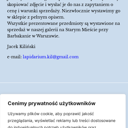
skopiować zdjęcie i wysłać je do nas z zapytaniem o
cenę i warunki sprzedaży. Niezwłocznie wystawimy go
w sklepie z pełnym opisem.
Wszystkie prezentowane przedmioty są wystawione na
sprzedaż w naszej galerii na Starym Mieście przy
Barbakanie w Warszawie.
Jacek Kiliński
e-mail:
lapidarium.kil@gmail.com
Wszelkie prawa zastrzeżone
Cenimy prywatność użytkowników
Polityka Cookies
Używamy plików cookie, aby poprawić jakość
LAPIDARIUM Jacka Kilińskiego | Człowiek jest
przeglądania, wyświetlać reklamy lub treści dostosowane
epizodem w życiu przedmiotów.
do indywidualnych potrzeb użytkowników oraz