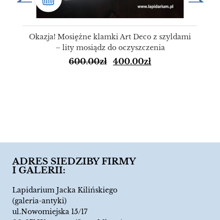
Okazja! Mosiężne klamki Art Deco z szyldami
– lity mosiądz do oczyszczenia
600.00
zł
400.00
zł
ADRES SIEDZIBY FIRMY
I GALERII:
Lapidarium Jacka Kilińskiego
(galeria-antyki)
ul.Nowomiejska 15/17