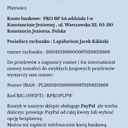
Płatności:
Konto bankowe: PKO BP SA oddziała 1 w
Konstancinie Jeziornej , ul. Warszawska 22, 05-510
Konstancin Jeziorna, Polska
Posiadacz rachunku : Lapidarium Jacek Kiliński
numer rachunku : 26102011690000870208512669
Do przelewów z zagranicy numer ( for international
money transfer) do zwykłych krajowych przelewów
wystarczy sam numer:
Numer IBAN : PL26102011690000870208512669
Kod BIC (SWIFT) : BPKOPLPW
Koszyk w naszym sklepie obsługuje
PayPal
ale trzeba
doliczyc prowizje PayPal od całej kwoty lub wybrać
opcję bezpłatrną.
Można też zapłacić telefonicznie kartą bankową.