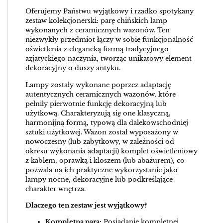
Oferujemy Państwu wyjątkowy i rzadko spotykany
zestaw kolekcjonerski: parę chińskich lamp
wykonanych z ceramicznych wazonów. Ten
niezwykły przedmiot łączy w sobie funkcjonalność
oświetlenia z elegancką formą tradycyjnego
azjatyckiego naczynia, tworząc unikatowy element
dekoracyjny o duszy antyku.
Lampy zostały wykonane poprzez adaptację
autentycznych ceramicznych wazonów, które
pełniły pierwotnie funkcję dekoracyjną lub
użytkową. Charakteryzują się one klasyczną,
harmonijną formą, typową dla dalekowschodniej
sztuki użytkowej. Wazon został wyposażony w
nowoczesny (lub zabytkowy, w zależności od
okresu wykonania adaptacji) komplet oświetleniowy
z kablem, oprawką i kloszem (lub abażurem), co
pozwala na ich praktyczne wykorzystanie jako
lampy nocne, dekoracyjne lub podkreślające
charakter wnętrza.
Dlaczego ten zestaw jest wyjątkowy?
Kompletna para:
Posiadanie kompletnej,