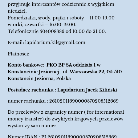
przyjmuje interesantów codziennie z wyjątkiem
niedziel.
Poniedziałki, środy, piątki i soboty – 11.00-19.00
wtorki, czwartki – 16.00-19.00.
Telefonicznie 504008386 od 10.00 do 21.00.
E-mail:
lapidarium.kil@gmail.com
Płatności:
Konto bankowe: PKO BP SA oddziała 1 w
Konstancinie Jeziornej , ul. Warszawska 22, 05-510
Konstancin Jeziorna, Polska
Posiadacz rachunku : Lapidarium Jacek Kiliński
numer rachunku : 26102011690000870208512669
Do przelewów z zagranicy numer ( for international
money transfer) do zwykłych krajowych przelewów
wystarczy sam numer:
Numer IBAN : PL26102011690000870208512669