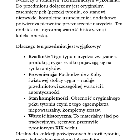
świadczy o solidnym, rzemieślniczym wykonaniu.
Do przedmiotu dołączony jest oryginalny,
zaschnięty pek (pęczek) tytoniu, co stanowi
niezwykłe, kompletne uzupełnienie i dodatkowo
potwierdza pierwotne przeznaczenie narzędzia. Ten
dodatek ma ogromną wartość historyczną i
kolekcjonerską.
Dlaczego ten przedmiot jest wyjątkowy?
Rzadkość:
Tego typu narzędzia związane z
produkcją cygar rzadko pojawiają się na
rynku antyków.
Proveniencja:
Pochodzenie z Kuby –
światowej stolicy cygar – nadaje
przedmiotowi szczególnej wartości i
autentyczności.
Stan kompletności:
Obecność oryginalnego
peku tytoniu czyni z tego egzemplarza
niepowtarzalny, kompletny zestaw.
Wartość historyczna:
To materialny ślad po
tradycyjnym, ręcznym przemyśle
tytoniowym XIX wieku.
Idealny do kolekcji poświęconych historii tytoniu,
cygar, kubańskim antykom lub rzadkim