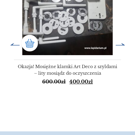
Okazja! Mosiężne klamki Art Deco z szyldami
– lity mosiądz do oczyszczenia
600.00
zł
400.00
zł