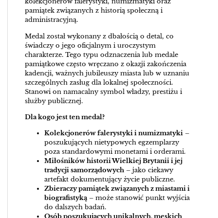
kolekcjonerów falerystyki, numizmatyki oraz
pamiątek związanych z historią społeczną i
administracyjną.
Medal został wykonany z dbałością o detal, co
świadczy o jego oficjalnym i uroczystym
charakterze. Tego typu odznaczenia lub medale
pamiątkowe często wręczano z okazji zakończenia
kadencji, ważnych jubileuszy miasta lub w uznaniu
szczególnych zasług dla lokalnej społeczności.
Stanowi on namacalny symbol władzy, prestiżu i
służby publicznej.
Dla kogo jest ten medal?
Kolekcjonerów falerystyki i numizmatyki
–
poszukujących nietypowych egzemplarzy
poza standardowymi monetami i orderami.
Miłośników historii Wielkiej Brytanii i jej
tradycji samorządowych
– jako ciekawy
artefakt dokumentujący życie publiczne.
Zbieraczy pamiątek związanych z miastami i
biografistyką
– może stanowić punkt wyjścia
do dalszych badań.
Osób poszukujących unikalnych, męskich