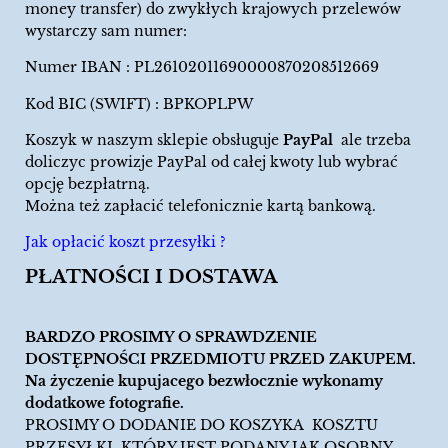
money transfer) do zwykłych krajowych przelewów
wystarczy sam numer:
Numer IBAN : PL26102011690000870208512669
Kod BIC (SWIFT) : BPKOPLPW
Koszyk w naszym sklepie obsługuje
PayPal
ale trzeba
doliczyc prowizje PayPal od całej kwoty lub wybrać
opcję bezpłatrną.
Można też zapłacić telefonicznie kartą bankową.
Jak opłacić koszt przesyłki ?
PŁATNOŚCI I DOSTAWA
BARDZO PROSIMY O SPRAWDZENIE
DOSTĘPNOŚCI PRZEDMIOTU PRZED ZAKUPEM.
Na życzenie kupujacego bezwłocznie wykonamy
dodatkowe fotografie.
PROSIMY O DODANIE DO KOSZYKA KOSZTU
PRZESYŁKI, KTÓRY JEST PODANY JAK OSOBNY