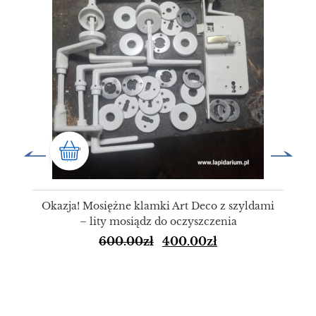
Okazja! Mosiężne klamki Art Deco z szyldami
– lity mosiądz do oczyszczenia
600.00
zł
400.00
zł