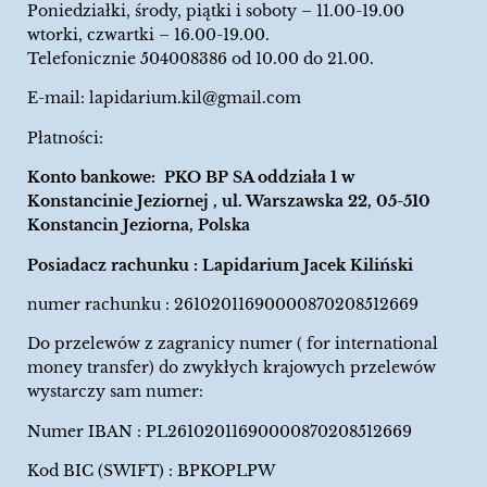
Poniedziałki, środy, piątki i soboty – 11.00-19.00
wtorki, czwartki – 16.00-19.00.
Telefonicznie 504008386 od 10.00 do 21.00.
E-mail:
lapidarium.kil@gmail.com
Płatności:
Konto bankowe: PKO BP SA oddziała 1 w
Konstancinie Jeziornej , ul. Warszawska 22, 05-510
Konstancin Jeziorna, Polska
Posiadacz rachunku : Lapidarium Jacek Kiliński
numer rachunku : 26102011690000870208512669
Do przelewów z zagranicy numer ( for international
money transfer) do zwykłych krajowych przelewów
wystarczy sam numer:
Numer IBAN : PL26102011690000870208512669
Kod BIC (SWIFT) : BPKOPLPW