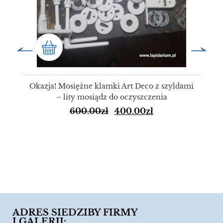
Okazja! Mosiężne klamki Art Deco z szyldami
– lity mosiądz do oczyszczenia
600.00
zł
400.00
zł
ADRES SIEDZIBY FIRMY
I GALERII: