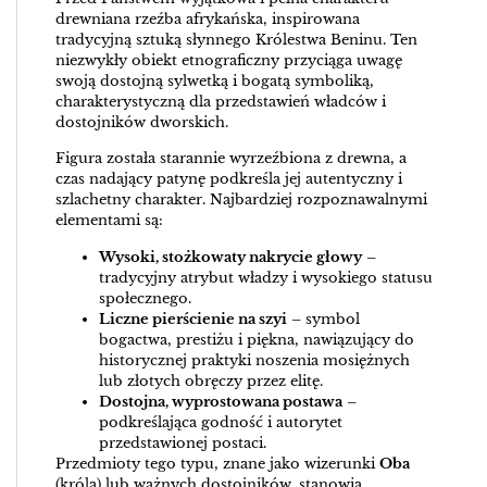
drewniana rzeźba afrykańska, inspirowana
tradycyjną sztuką słynnego Królestwa Beninu. Ten
niezwykły obiekt etnograficzny przyciąga uwagę
swoją dostojną sylwetką i bogatą symboliką,
charakterystyczną dla przedstawień władców i
dostojników dworskich.
Figura została starannie wyrzeźbiona z drewna, a
czas nadający patynę podkreśla jej autentyczny i
szlachetny charakter. Najbardziej rozpoznawalnymi
elementami są:
Wysoki, stożkowaty nakrycie głowy
–
tradycyjny atrybut władzy i wysokiego statusu
społecznego.
Liczne pierścienie na szyi
– symbol
bogactwa, prestiżu i piękna, nawiązujący do
historycznej praktyki noszenia mosiężnych
lub złotych obręczy przez elitę.
Dostojna, wyprostowana postawa
–
podkreślająca godność i autorytet
przedstawionej postaci.
Przedmioty tego typu, znane jako wizerunki
Oba
(króla) lub ważnych dostojników, stanowią