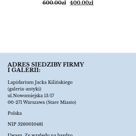
600.00
zł
400.00
zł
ADRES SIEDZIBY FIRMY
I GALERII:
Lapidarium Jacka Kilińskiego
(galeria-antyki)
ul.Nowomiejska 15/17
00-271 Warszawa (Stare Miasto)
Polska
NIP 5260010481
Uwaga. Ze względu na bardzo