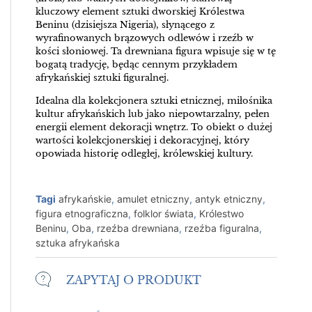
kluczowy element sztuki dworskiej Królestwa
Beninu (dzisiejsza Nigeria), słynącego z
wyrafinowanych brązowych odlewów i rzeźb w
kości słoniowej. Ta drewniana figura wpisuje się w tę
bogatą tradycję, będąc cennym przykładem
afrykańskiej sztuki figuralnej.
Idealna dla kolekcjonera sztuki etnicznej, miłośnika
kultur afrykańskich lub jako niepowtarzalny, pełen
energii element dekoracji wnętrz. To obiekt o dużej
wartości kolekcjonerskiej i dekoracyjnej, który
opowiada historię odległej, królewskiej kultury.
Tagi
afrykańskie
,
amulet etniczny
,
antyk etniczny
,
figura etnograficzna
,
folklor świata
,
Królestwo
Beninu
,
Oba
,
rzeźba drewniana
,
rzeźba figuralna
,
sztuka afrykańska
ZAPYTAJ O PRODUKT