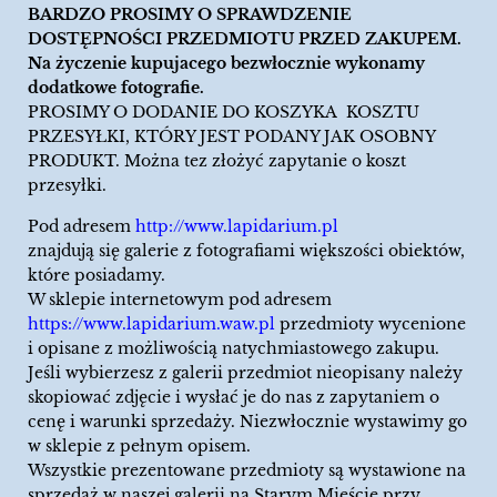
BARDZO PROSIMY O SPRAWDZENIE
DOSTĘPNOŚCI PRZEDMIOTU PRZED ZAKUPEM.
Na życzenie kupujacego bezwłocznie wykonamy
dodatkowe fotografie.
PROSIMY O DODANIE DO KOSZYKA KOSZTU
PRZESYŁKI, KTÓRY JEST PODANY JAK OSOBNY
PRODUKT. Można tez złożyć zapytanie o koszt
przesyłki.
Pod adresem
http://www.lapidarium.pl
znajdują się galerie z fotografiami większości obiektów,
które posiadamy.
W sklepie internetowym pod adresem
https://www.lapidarium.waw.pl
przedmioty wycenione
i opisane z możliwością natychmiastowego zakupu.
Jeśli wybierzesz z galerii przedmiot nieopisany należy
skopiować zdjęcie i wysłać je do nas z zapytaniem o
cenę i warunki sprzedaży. Niezwłocznie wystawimy go
w sklepie z pełnym opisem.
Wszystkie prezentowane przedmioty są wystawione na
sprzedaż w naszej galerii na Starym Mieście przy