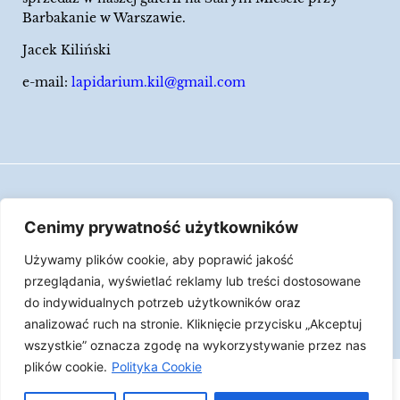
Barbakanie w Warszawie.
Jacek Kiliński
e-mail:
lapidarium.kil@gmail.com
Wszelkie prawa zastrzeżone
Cenimy prywatność użytkowników
Polityka Cookies
Używamy plików cookie, aby poprawić jakość
LAPIDARIUM Jacka Kilińskiego | Człowiek jest
przeglądania, wyświetlać reklamy lub treści dostosowane
epizodem w życiu przedmiotów.
do indywidualnych potrzeb użytkowników oraz
analizować ruch na stronie. Kliknięcie przycisku „Akceptuj
Made with ♥︎ by
Skydoo
wszystkie” oznacza zgodę na wykorzystywanie przez nas
plików cookie.
Polityka Cookie