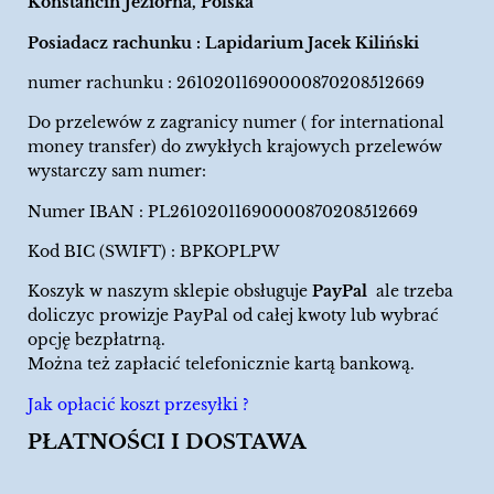
Konstancin Jeziorna, Polska
Posiadacz rachunku : Lapidarium Jacek Kiliński
numer rachunku : 26102011690000870208512669
Do przelewów z zagranicy numer ( for international
money transfer) do zwykłych krajowych przelewów
wystarczy sam numer:
Numer IBAN : PL26102011690000870208512669
Kod BIC (SWIFT) : BPKOPLPW
Koszyk w naszym sklepie obsługuje
PayPal
ale trzeba
doliczyc prowizje PayPal od całej kwoty lub wybrać
opcję bezpłatrną.
Można też zapłacić telefonicznie kartą bankową.
Jak opłacić koszt przesyłki ?
PŁATNOŚCI I DOSTAWA