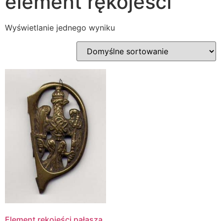
element rękojeści
Wyświetlanie jednego wyniku
Element rękojeści pałasza