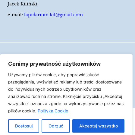
Jacek Kiliński
e-mail:
lapidarium.kil@gmail.com
Wszelkie prawa zastrzeżone
Cenimy prywatność użytkowników
Polityka Cookies
Używamy plików cookie, aby poprawić jakość
LAPIDARIUM Jacka Kilińskiego | Człowiek jest
przeglądania, wyświetlać reklamy lub treści dostosowane
epizodem w życiu przedmiotów.
do indywidualnych potrzeb użytkowników oraz
analizować ruch na stronie. Kliknięcie przycisku „Akceptuj
Made with ♥︎ by
Skydoo
wszystkie” oznacza zgodę na wykorzystywanie przez nas
plików cookie.
Polityka Cookie
Dostosuj
Odrzuć
Akceptuj wszystko