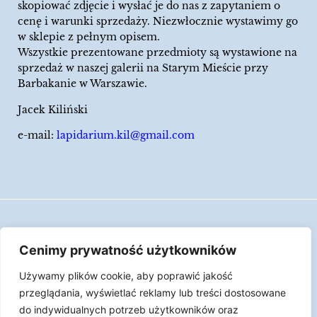
skopiować zdjęcie i wysłać je do nas z zapytaniem o
cenę i warunki sprzedaży. Niezwłocznie wystawimy go
w sklepie z pełnym opisem.
Wszystkie prezentowane przedmioty są wystawione na
sprzedaż w naszej galerii na Starym Mieście przy
Barbakanie w Warszawie.
Jacek Kiliński
e-mail:
lapidarium.kil@gmail.com
Wszelkie prawa zastrzeżone
Cenimy prywatność użytkowników
Polityka Cookies
Używamy plików cookie, aby poprawić jakość
LAPIDARIUM Jacka Kilińskiego | Człowiek jest
przeglądania, wyświetlać reklamy lub treści dostosowane
epizodem w życiu przedmiotów.
do indywidualnych potrzeb użytkowników oraz