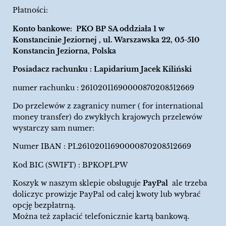
Płatności:
Konto bankowe: PKO BP SA oddziała 1 w
Konstancinie Jeziornej , ul. Warszawska 22, 05-510
Konstancin Jeziorna, Polska
Posiadacz rachunku : Lapidarium Jacek Kiliński
numer rachunku : 26102011690000870208512669
Do przelewów z zagranicy numer ( for international
money transfer) do zwykłych krajowych przelewów
wystarczy sam numer:
Numer IBAN : PL26102011690000870208512669
Kod BIC (SWIFT) : BPKOPLPW
Koszyk w naszym sklepie obsługuje
PayPal
ale trzeba
doliczyc prowizje PayPal od całej kwoty lub wybrać
opcję bezpłatrną.
Można też zapłacić telefonicznie kartą bankową.